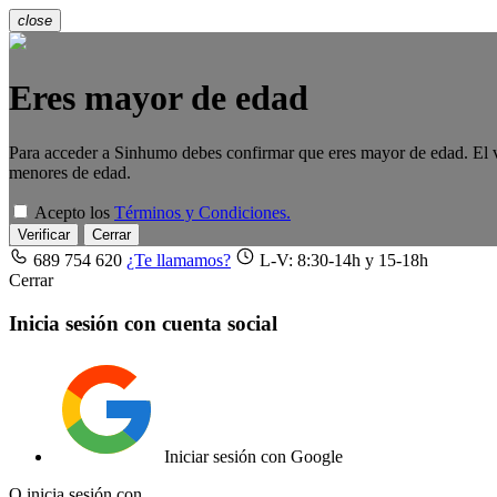
close
Eres mayor de edad
Para acceder a Sinhumo debes confirmar que eres mayor de edad. El va
menores de edad.
Acepto los
Términos y Condiciones.
Verificar
Cerrar
689 754 620
¿Te llamamos?
L-V: 8:30-14h y 15-18h
Cerrar
Inicia sesión con cuenta social
Iniciar sesión con Google
O inicia sesión con