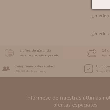
¿Pueden 
¿Puedo c
3 años de garantía
14 d
Más información
sobre garantía
Más in
Compromiso de calidad
Cumplim
+ 100.000 clientes nos avalan
Negocio 10
Infórmese de nuestras últimas noti
ofertas especiales