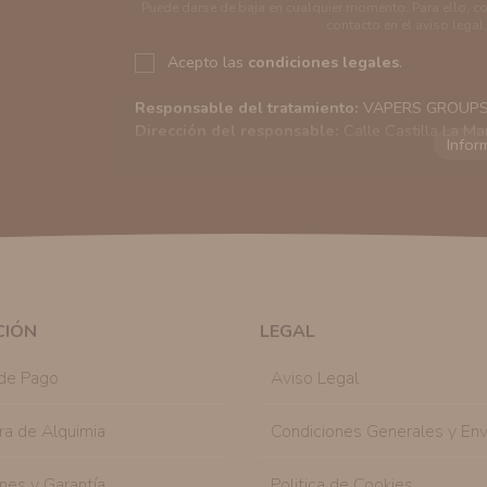
Puede darse de baja en cualquier momento. Para ello, c
contacto en el aviso legal.
Acepto las
condiciones legales
.
Responsable del tratamiento:
VAPERS GROUPS S
Dirección del responsable:
Calle Castilla La Ma
Finalidad:
Sus datos serán usados para poder en
tratamos sus datos
aquí
).
Publicidad:
Solo le enviaremos publicidad con su
en nuestro sitio web nos permitirá mediante la re
similares a los artículos que ha adquirido. Puede 
en cualquier momento y de forma gratuita..
Legitimación:
Únicamente trataremos sus datos co
mediante la casilla correspondiente establecida al
CIÓN
LEGAL
Destinatarios:
Con carácter general, sólo el per
autorizado podrá tener conocimiento de la inform
de Pago
Aviso Legal
Derechos:
Tiene derecho a saber qué información 
como se explica en la información adicional dispo
ra de Alquimia
Condiciones Generales y Env
nes y Garantía
Politica de Cookies