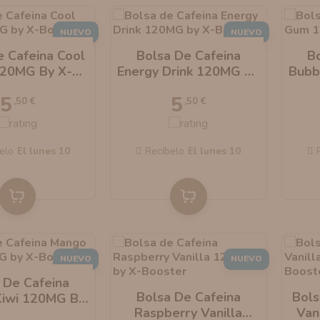
NUEVO
NUEVO
e Cafeina Cool
Bolsa De Cafeina
B
120MG By X-
Energy Drink 120MG By
Bubb
Booster
X-Booster
5
5
,50 €
,50 €
elo
el lunes 10
Recíbelo
el lunes 10
NUEVO
NUEVO
 De Cafeina
Bolsa De Cafeina
Bols
iwi 120MG By
Raspberry Vanilla
Van
-Booster