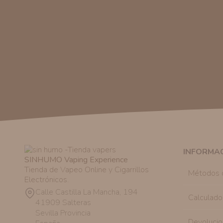
INFORMA
SINHUMO Vaping Experience
Tienda de Vapeo Online y Cigarrillos
Métodos 
Electrónicos.
Calle Castilla La Mancha, 194
Calculado
41909 Salteras
Sevilla Provincia
Devolucio