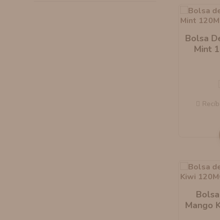
AROMANIC
ATOMIZADOR DEAD RABBIT RDA
Bolsa D
RESISTENCIAS ARTESANALES RECOMENDADAS
ATOMIZADOR DEAD RABBIT RTA
Mint 
Recíb
Bolsa
Mango K
X