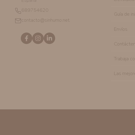
España
689754620
Guía de in
contacto@sinhumo.net
Envíos
Contácte
Trabaja c
Las mejor