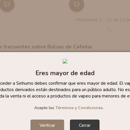
Mostrando 1 - 12 de 23 p
s frecuentes sobre Bolsas de Cafeína
 exactamente las bolsas de cafeína?
Eres mayor de edad
cceder a Sinhumo debes confirmar que eres mayor de edad. El va
afeína lleva una bolsita de cafeína?
ductos derivados están destinados para un público adulto. No es
da la venta ni el acceso a productos de vapeo para menores de e
arda en hacer efecto una bolsita de cafeína?
Acepto los
Términos y Condiciones.
Verificar
Cerrar
segura una bolsa de cafeína que una bebida energétic