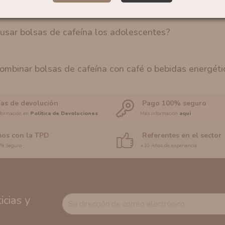
usar bolsas de cafeína los adolescentes?
ombinar bolsas de cafeína con café o bebidas energéti
ías de devolución
Pago 100% seguro
formación en
Política de Devoluciones
Más información
aquí
os con la TPD
Referentes en el sector
0% Seguro
+10 Años de experiencia
cias y