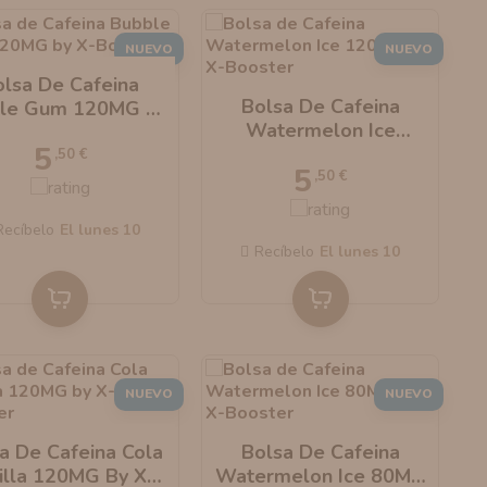
NUEVO
NUEVO
olsa De Cafeina
Bolsa De Cafeina
le Gum 120MG By
Watermelon Ice
X-Booster
5
120MG By X-Booster
,50 €
5
,50 €
Recíbelo
el lunes 10
Recíbelo
el lunes 10
NUEVO
NUEVO
a De Cafeina Cola
Bolsa De Cafeina
illa 120MG By X-
Watermelon Ice 80MG