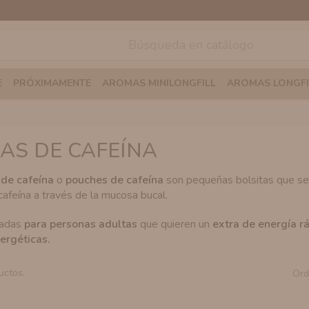
E
PRÓXIMAMENTE
AROMAS MINILONGFILL
AROMAS LONGFI
AS DE CAFEÍNA
 de cafeína
o
pouches de cafeína
son pequeñas bolsitas que se c
afeína a través de la mucosa bucal.
sadas
para personas adultas
que quieren un
extra de energía rá
ergéticas.
uctos.
Ord