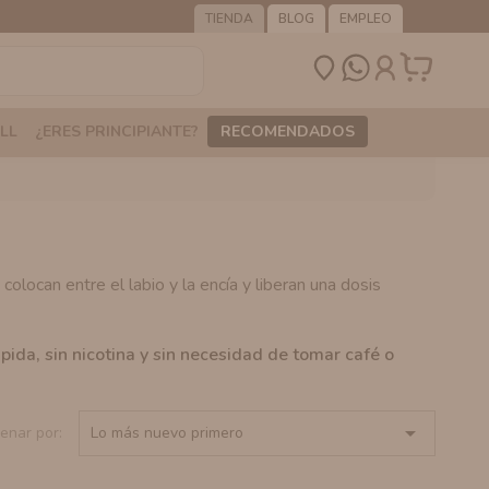
TIENDA
BLOG
EMPLEO
LL
¿ERES PRINCIPIANTE?
RECOMENDADOS
olocan entre el labio y la encía y liberan una dosis
pida, sin nicotina y sin necesidad de tomar café o

enar por:
Lo más nuevo primero