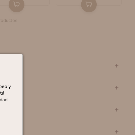
roductos
peo y
tá
dad.
a?