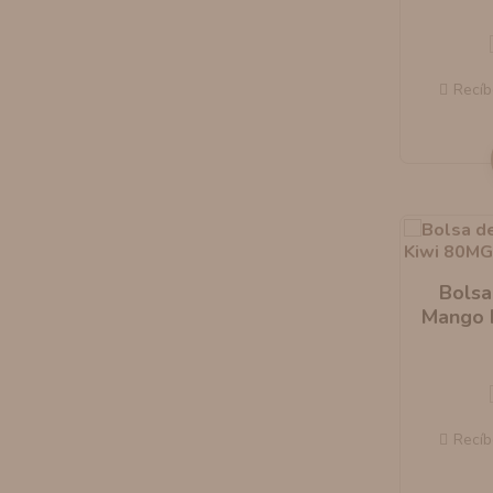
Recíb
Bolsa
Mango 
X
Recíb