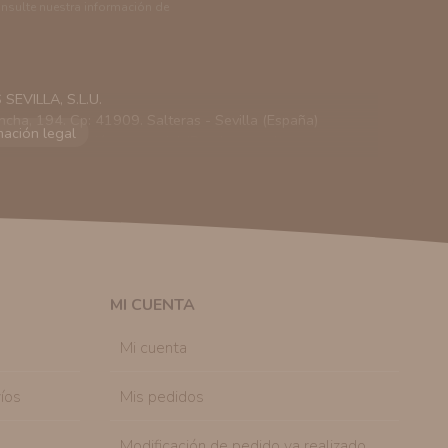
onsulte nuestra información de
EVILLA, S.L.U.
ncha, 194. Cp: 41909. Salteras - Sevilla (España)
viarle información comercial (Puede consultar como
 autorización previa. No obstante, efectuar una compra
lación contractual informarle y ofrecerle promociones
solicitar la cancelación de comunicaciones comerciales
n su consentimiento previo, que podrá facilitarnos
 efecto.
MI CUENTA
sonal de nuestra entidad que esté debidamente
ación que le pedimos.
Mi cuenta
tenemos sobre usted, corregirla y eliminarla, tal y
nible en nuestra página web.
íos
Mis pedidos
Modificación de pedido ya realizado