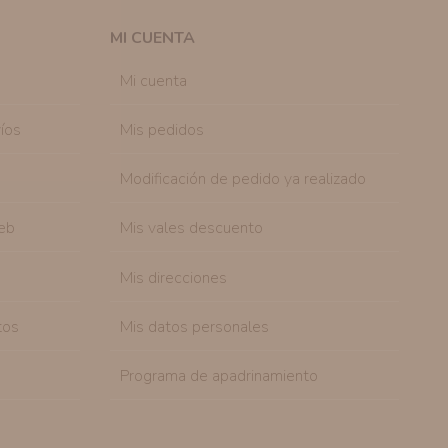
 efecto.
MI CUENTA
sonal de nuestra entidad que esté debidamente
ación que le pedimos.
Mi cuenta
tenemos sobre usted, corregirla y eliminarla, tal y
nible en nuestra página web.
íos
Mis pedidos
Modificación de pedido ya realizado
eb
Mis vales descuento
Mis direcciones
tos
Mis datos personales
Programa de apadrinamiento