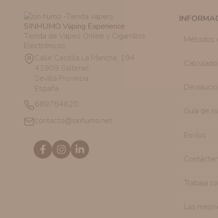
INFORMA
SINHUMO Vaping Experience
Tienda de Vapeo Online y Cigarrillos
Métodos 
Electrónicos.
Calle Castilla La Mancha, 194
Calculado
41909 Salteras
Sevilla Provincia
Devolucio
España
689754620
Guía de in
contacto@sinhumo.net
Envíos
Contácte
Trabaja c
Las mejor