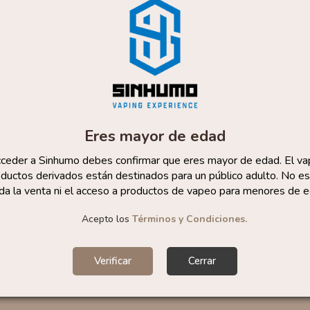
os con la TPD
Referentes en el sector
0% Seguro
+10 Años de experiencia
cias y
Puede darse de baja en cualquier momento. Para ello, c
Eres mayor de edad
contacto en el aviso legal.
cceder a Sinhumo debes confirmar que eres mayor de edad. El va
Acepto las
condiciones legales
.
ductos derivados están destinados para un público adulto. No es
da la venta ni el acceso a productos de vapeo para menores de e
Responsable del tratamiento:
VAPERS GROUPS S
Dirección del responsable:
Calle Castilla La Ma
Acepto los
Términos y Condiciones.
Finalidad:
Sus datos serán usados para poder en
tratamos sus datos
aquí
).
Publicidad:
Solo le enviaremos publicidad con su
Verificar
Cerrar
en nuestro sitio web nos permitirá mediante la re
similares a los artículos que ha adquirido. Puede 
en cualquier momento y de forma gratuita..
Legitimación:
Únicamente trataremos sus datos co