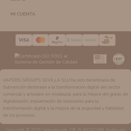
Legitimación:
Únicamente trataremos sus datos con su
consentimiento previo, que podrá facilitarnos mediante
MI CUENTA

la casilla correspondiente establecida al efecto.
Destinatarios:
Con carácter general, sólo el personal
de nuestra entidad que esté debidamente autorizado
podrá tener conocimiento de la información que le
pedimos.
Derechos:
Tiene derecho a saber qué información
tenemos sobre usted, corregirla y eliminarla, tal y como
se explica en la información adicional disponible en
nuestra página web.
VAPERS GROUPS SEVILLA SLU ha sido beneficiaria de
Subvención destinada a la transformación digital del sector
comercial y artesano en Andalucía, para la Mejora del grado de
digitalización, implantación de soluciones para la
transformación digital y la mejora de la seguridad y fiabilidad
de los procesos.
Copyright © 2026 Sinhumo.net- CIF. B-90247388. Todos los