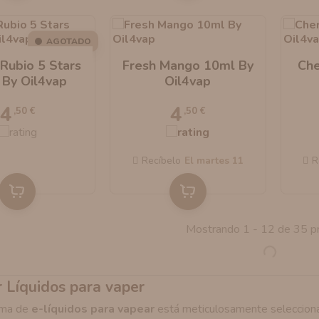
AGOTADO
Rubio 5 Stars
Fresh Mango 10ml By
Che
 By Oil4vap
Oil4vap
4
4
,50 €
,50 €
Recíbelo
el martes 11
R
Mostrando 1 - 12 de 35 p
 Líquidos para vaper
ama de
e-líquidos para vapear
está meticulosamente seleccionad