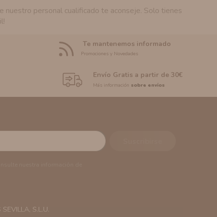
 nuestro personal cualificado te aconseje. Solo tienes
l!
Te mantenemos informado
Promociones y Novedades
Envío Gratis a partir de 30€
Más información
sobre envíos
onsulte nuestra información de
EVILLA, S.L.U.