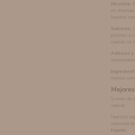
Nicotina:
E
en diversas
liquidos co
Sabores:
L
postres y 
cuando se i
Aditivos y
ocasionalme
Ingredient
menos com
Mejores
Si eres de 
vapear.
Nuestro equ
colocada en
liquids
.