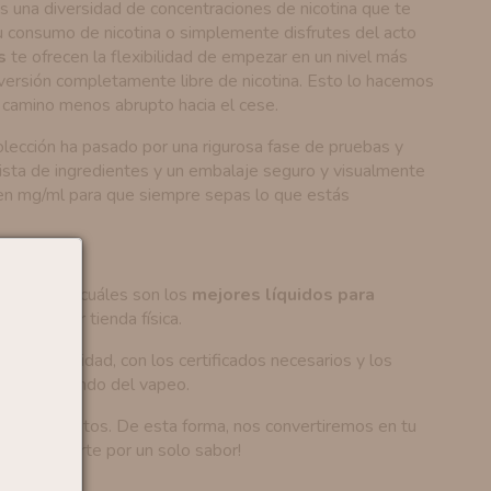
s una diversidad de concentraciones de nicotina que te
u consumo de nicotina o simplemente disfrutes del acto
s
te ofrecen la flexibilidad de empezar en un nivel más
na versión completamente libre de nicotina. Esto lo hacemos
n camino menos abrupto hacia el cese.
olección ha pasado por una rigurosa fase de pruebas y
 lista de ingredientes y un embalaje seguro y visualmente
a en mg/ml para que siempre sepas lo que estás
legir bien cuáles son los
mejores líquidos para
 cualquier tienda física.
ear de calidad, con los certificados necesarios y los
cia en el mundo del vapeo.
lase de gustos. De esta forma, nos convertiremos en tu
fícil decidirte por un solo sabor!