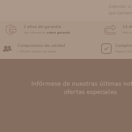
Además, si 
que llamarn
3 años de garantía
14 d
Más información
sobre garantía
Más in
Compromiso de calidad
Cumplim
+ 100.000 clientes nos avalan
Negocio 10
Infórmese de nuestras últimas noti
ofertas especiales