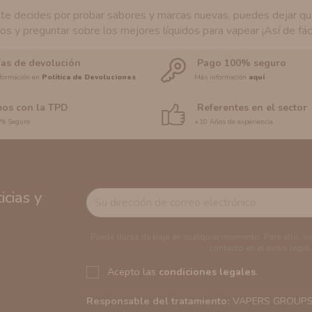
te decides por probar sabores y marcas nuevas, puedes dejar que
os y preguntar sobre los mejores líquidos para vapear ¡Así de fáci
ías de devolución
Pago 100% seguro
formación en
Política de Devoluciones
Más información
aquí
os con la TPD
Referentes en el sector
0% Seguro
+10 Años de experiencia
cias y
Puede darse de baja en cualquier momento. Para ello, c
contacto en el aviso legal.
Acepto las
condiciones legales
.
Responsable del tratamiento:
VAPERS GROUPS S