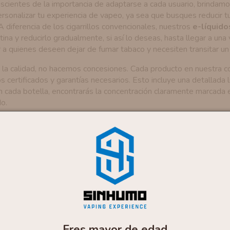
nscientes de la importancia de adaptarse a cada usuario, brindamo
rsonalizar tu experiencia de vapeo, ya sea que busques reducir t
A diferencia de los cigarrillos convencionales, nuestros
e-líquido
otina y reducirlo gradualmente, si así lo deseas, hasta llegar a u
 a quienes deseen dejar de fumar tabaco y necesiten transitar u
 la calidad, no hacemos concesiones. Cada producto en nuestra c
os certificados y garantías necesarios. Esto incluye una detallada
En cada botella, encontrarás la concentración claramente marcad
o.
 líquidos para vapear
nos gusta disfrutar de las cosas bien hechas, por eso sabemos e
drás encontrarlos tanto en nuestra tienda de vapeo online como en
esultado de esta pasión, nuestros productos son líquidos para vap
redientes. Sin ninguna duda, disfrutarás al 100% de tu experien
ontrarás un sinfín de opciones de sabores y aromas para toda c
na para comprar
e-liquidos
y la de todos tus amigos ¡Se te hará di
Eres mayor de edad