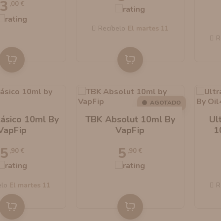
3
,00 €
Recíbelo
el martes 11
R
AGOTADO
lásico 10ml By
TBK Absolut 10ml By
Ul
VapFip
VapFip
1
5
5
,90 €
,90 €
elo
el martes 11
R