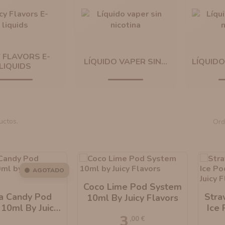
Y FLAVORS E-
LÍQUIDO VAPER SIN...
LÍQUIDO
LIQUIDS
uctos.
Ord
AGOTADO
Coco Lime Pod System
a Candy Pod
Stra
10ml By Juicy Flavors
10ml By Juicy
Ice
3
Flavors
B
,00 €