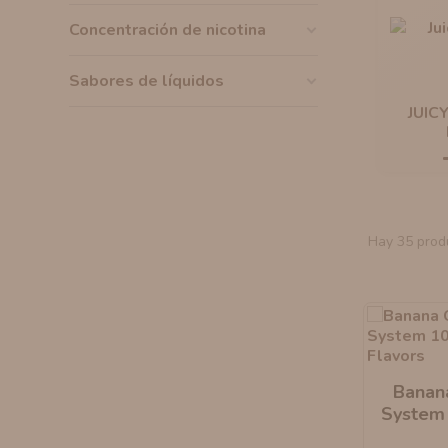
AROMANIC
ATOMIZADOR DEAD RABBIT RDA
Concentración de nicotina
RESISTENCIAS ARTESANALES RECOMENDADAS
ATOMIZADOR DEAD RABBIT RTA
Sabores de líquidos
JUIC
Hay 35 prod
Banan
System 