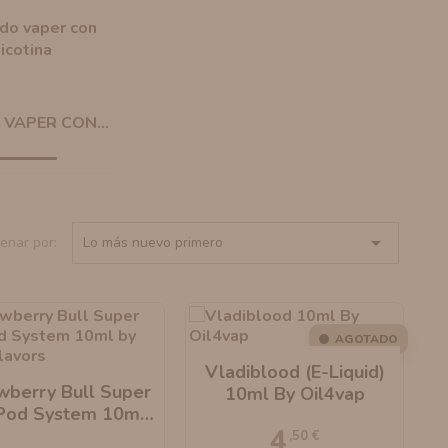
 VAPER CON...

enar por:
Lo más nuevo primero
AGOTADO
Vladiblood (E-Liquid)
wberry Bull Super
10ml By Oil4vap
 Pod System 10ml
4
y Juicy Flavors
,50 €