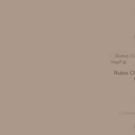
Rubio C
Recíb