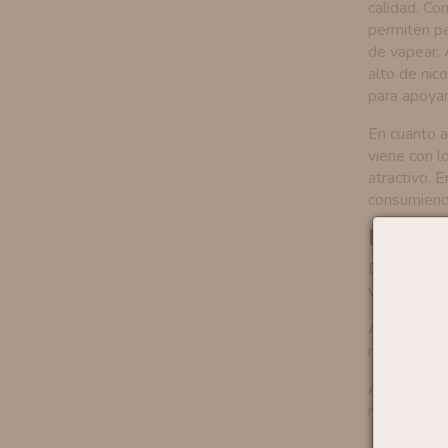
calidad. Co
permiten pe
de vapear. 
alto de nic
para apoyar
En cuanto a
viene con l
atractivo. 
consumiend
Mejores
En SinHumo 
vapear
. Po
Así, como r
mejores ing
Además, enc
mejor pági