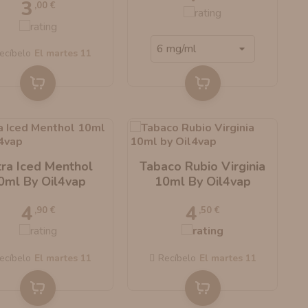
3
,00 €
ecíbelo
el martes 11
tra Iced Menthol
Tabaco Rubio Virginia
0ml By Oil4vap
10ml By Oil4vap
4
4
,90 €
,50 €
ecíbelo
el martes 11
Recíbelo
el martes 11