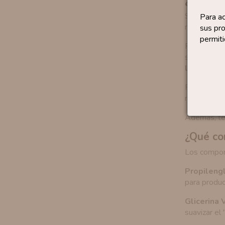
¿Qué sa
Si ya tiene
Para a
mejores sab
sus pro
permiti
Por ejempl
sabor tabac
líquidos
me
Por otro la
manera de p
Además, te
¿Qué co
Los compon
Propilengl
para produc
Glicerina 
suavizar el