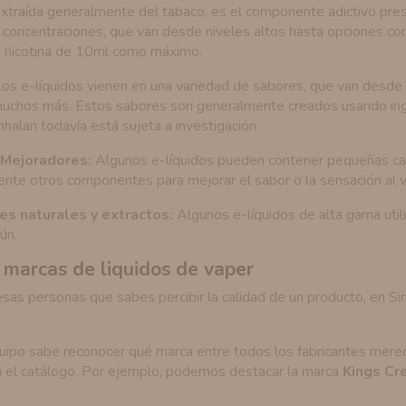
xtraída generalmente del tabaco, es el componente adictivo present
 concentraciones, que van desde niveles altos hasta opciones co
n nicotina de 10ml como máximo.
os e-líquidos vienen en una variedad de sabores, que van desde 
muchos más. Estos sabores son generalmente creados usando ing
nhalan todavía está sujeta a investigación.
 Mejoradores:
Algunos e-líquidos pueden contener pequeñas can
nte otros componentes para mejorar el sabor o la sensación al v
es naturales y extractos:
Algunos e-líquidos de alta gama utili
ún.
 marcas de liquidos de vaper
esas personas que sabes percibir la calidad de un producto, en S
ipo sabe reconocer qué marca entre todos los fabricantes merece
 el catálogo. Por ejemplo, podemos destacar la marca
Kings Cr