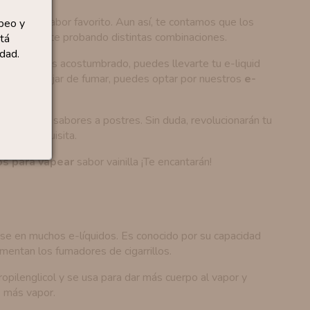
mente tu sabor favorito. Aun así, te contamos que los
peo y
s divertirte probando distintas combinaciones.
tá
dad.
 que estabas acostumbrado, puedes llevarte tu e-liquid
resco para dejar de fumar, puedes optar por nuestros
e-
vapear
con sabores a postres. Sin duda, revolucionarán tu
encia exquisita.
os para vapear
sabor vainilla ¡Te encantarán!
base en muchos e-líquidos. Es conocido por su capacidad
imentan los fumadores de cigarrillos.
pilenglicol y se usa para dar más cuerpo al vapor y
e más vapor.