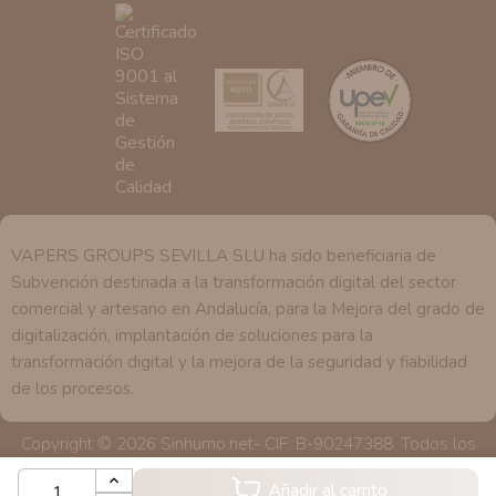
se explica en la información adicional disponible en
nuestra página web.
VAPERS GROUPS SEVILLA SLU ha sido beneficiaria de
Subvención destinada a la transformación digital del sector
comercial y artesano en Andalucía, para la Mejora del grado de
digitalización, implantación de soluciones para la
transformación digital y la mejora de la seguridad y fiabilidad
de los procesos.
Copyright © 2026 Sinhumo.net- CIF. B-90247388. Todos los
derechos reservados
Añadir al carrito