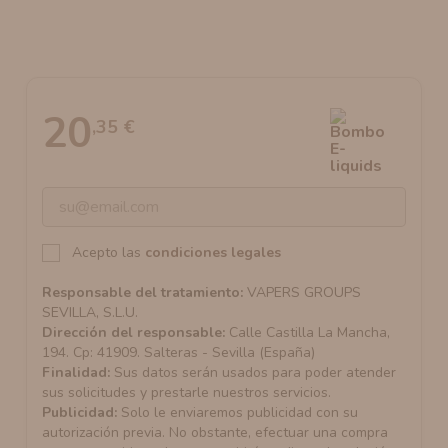
AROMANIC
ATOMIZADOR DEAD RABBIT RDA
RESISTENCIAS ARTESANALES RECOMENDADAS
ATOMIZADOR DEAD RABBIT RTA
20
,35 €
Acepto las
condiciones legales
Responsable del tratamiento:
VAPERS GROUPS
SEVILLA, S.L.U.
Dirección del responsable:
Calle Castilla La Mancha,
194. Cp: 41909. Salteras - Sevilla (España)
Finalidad:
Sus datos serán usados para poder atender
sus solicitudes y prestarle nuestros servicios.
Publicidad:
Solo le enviaremos publicidad con su
autorización previa. No obstante, efectuar una compra