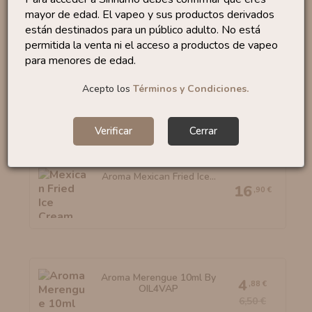
mayor de edad. El vapeo y sus productos derivados
No te quedes sin...
están destinados para un público adulto. No está
permitida la venta ni el acceso a productos de vapeo
para menores de edad.
Aroma Pink 10ml By Full
4
,88 €
Moon
Acepto los
Términos y Condiciones.
6,50 €
Verificar
Cerrar
Aroma Mexican Fried Ice...
16
,90 €
Aroma Merengue 10ml By
4
,88 €
OIL4VAP
6,50 €