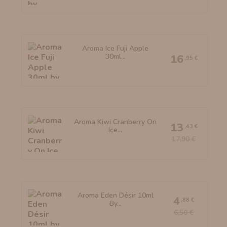
Aroma Ice Fuji Apple
30ml...
16
,95 €
Aroma Kiwi Cranberry On
13
,43 €
Ice...
17,90 €
Aroma Eden Désir 10ml
4
,88 €
By...
6,50 €