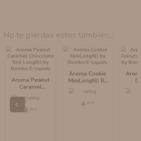
no te pierdas estos también...
Aroma Cookie
Arom
Aroma Peanut
MiniLongfill By
D
Caramel
Bombo E-Liquids
MiniLo
Chocolate
Bombo 
MiniLongfill By
4
,90 €
Bombo E-Liquids
4
,90 €