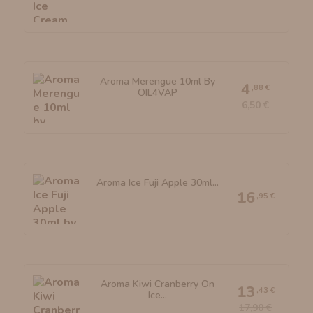
Aroma Merengue 10ml By
4
,88 €
OIL4VAP
6,50 €
Aroma Ice Fuji Apple 30ml...
16
,95 €
Aroma Kiwi Cranberry On
13
,43 €
Ice...
17,90 €