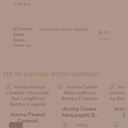
Aroma Eden Désir 10ml By...
4
,88 €
6,50 €
no te pierdas estos también...
Aroma Cookie
Arom
Aroma Peanut
MiniLongfill By
D
Caramel
Bombo E-Liquids
MiniLo
Chocolate
Bombo 