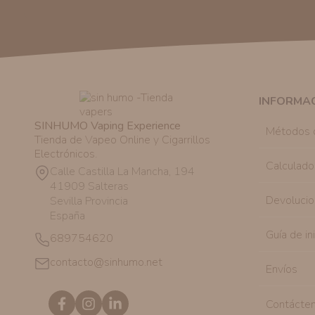
INFORMA
SINHUMO Vaping Experience
Métodos 
Tienda de Vapeo Online y Cigarrillos
Electrónicos.
Calculado
Calle Castilla La Mancha, 194
41909 Salteras
Devolucio
Sevilla Provincia
España
Guía de in
689754620
contacto@sinhumo.net
Envíos
Contácte