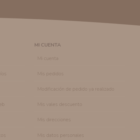
 autorización previa. No obstante, efectuar una compra
lación contractual informarle y ofrecerle promociones
solicitar la cancelación de comunicaciones comerciales
n su consentimiento previo, que podrá facilitarnos
 efecto.
MI CUENTA
sonal de nuestra entidad que esté debidamente
ación que le pedimos.
Mi cuenta
tenemos sobre usted, corregirla y eliminarla, tal y
nible en nuestra página web.
íos
Mis pedidos
Modificación de pedido ya realizado
eb
Mis vales descuento
Mis direcciones
tos
Mis datos personales