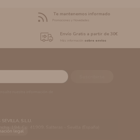
Te mantenemos informado
Promociones y Novedades
Envío Gratis a partir de 30€
Más información
sobre envíos
onsulte nuestra información de
EVILLA, S.L.U.
ncha, 194. Cp: 41909. Salteras - Sevilla (España)
viarle información comercial (Puede consultar como