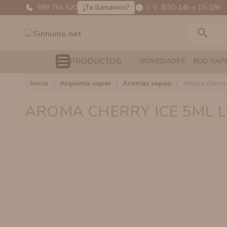
689 754 620
¿Te llamamos?
L-V: 8:30-14h y 15-18h
search
VAPERS RECARGABLES RECOMENDADOS
OFERTAS EN SALES DE NICOTINA
KIT DE INICIO
PACK DE SALES DE NICOTINA
AROMAS VAPEO
NICOKITS SINHUMO
RESISTENCIAS VAPORESSO
ATOMIZADOR VAPE RTA
MODS MECÁNICOS
KIT ELECTRÓNICOS
BOLSAS DE CAFEÍNA
JUICY FLAVORS E-LIQUIDS
COTTON/ALGODÓN
PRODUCTOS
NOVEDADES
BUD VAP
VAPERS DESECHABLES RECOMENDADOS
OFERTAS EN RESISTENCIAS Y CARTUCHOS
VAPER DESECHABLE Y PODS DESECHABLES
SINHUMO SALTS
AROMAS LONGFILL
NICOKITS BOMBO
RESISTENCIAS VAPER VOOPOO
ATOMIZADOR RDA
MODS ELECTRÓNICOS
BOLSAS DE NICOTINA
LÍQUIDO VAPER SIN NICOTINA
BATERÍA PARA MOD
inicio
alquimia vaper
aromas vapeo
aroma cherry
SALES DE NICOTINA RECOMENDADAS
OFERTAS EN VAPERS
VAPER RECARGABLES
JUICY SALTS
AROMAS MINILONGFILL
NICOKITS OIL4VAP
RESISTENCIAS THOR COILS
ATOMIZADOR RDTA
MODS BF
NICOTINE TOOTHPICKS
LÍQUIDO VAPER CON NICOTINA
DRIP-TIPS
AROMA CHERRY ICE 5ML L
VAPERS PRECARGADOS RECOMENDADOS
OFERTAS EN AROMAS
MONDO BAR SALTS
BASES VAPEO
NICOKITS SALES DE NICOTINA
CARTUCHOS PRECARGADOS
CLAROMIZADOR
MODS AIO
FUNDAS
AROMAS RECOMENDADOS
OFERTAS EN VAPERS DESECHABLES
OLÉ SALTS
MOLÉCULAS ALQUIMIA
NICOTINA EN POLVO
ATOMIZADOR VAPORESSO
BOTES VACÍOS
POUCHES RECOMENDADAS
OFERTAS EN LÍQUIDOS
CANDY CLOUDS SALTS
AROMANIC
ATOMIZADOR VOOPOO
NICOKITS RECOMENDADOS
OFERTAS EN BASES Y NICOKITS
CLAROMIZADOR VAPORESSO
BASES RECOMENDADAS
OFERTAS EN ACCESORIOS Y OTROS
CLAROMIZADOR ZEUS