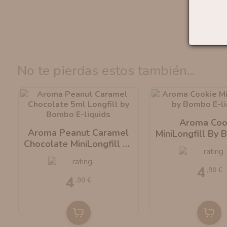
no te pierdas estos también...
Aroma Coo
Aroma Peanut Caramel
MiniLongfill By
-
Chocolate MiniLongfill By
Liquids
Bombo E-Liquids
4
,90 €
4
,90 €