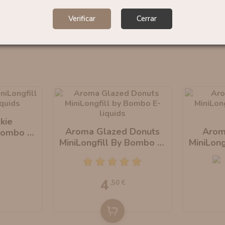
Verificar
Cerrar
kie
Aroma Glazed Donuts
Arom
 Bombo E-
MiniLongfill By Bombo E-
MiniLong
Liquids
4
,50 €