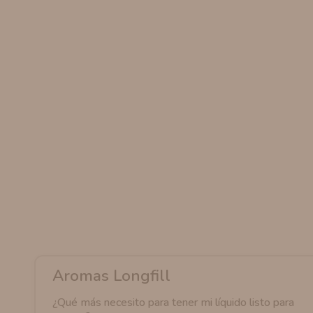
AROMANIC
ATOMIZADOR DEAD RABBIT RDA
RESISTENCIAS ARTESANALES RECOMENDADAS
ATOMIZADOR DEAD RABBIT RTA
Aromas Longfill
¿Qué más necesito para tener mi líquido listo para