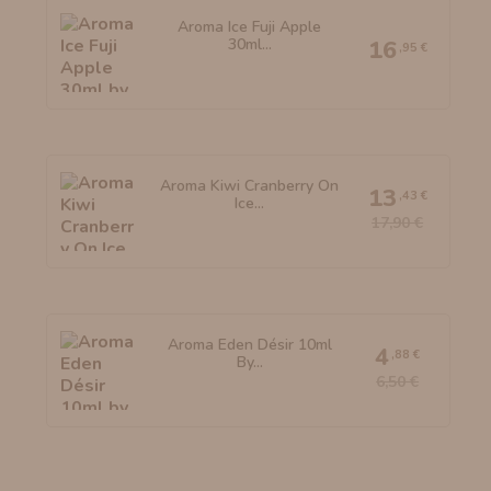
Aroma Ice Fuji Apple
30ml...
16
,95 €
Aroma Kiwi Cranberry On
13
,43 €
Ice...
17,90 €
Aroma Eden Désir 10ml
4
,88 €
By...
6,50 €