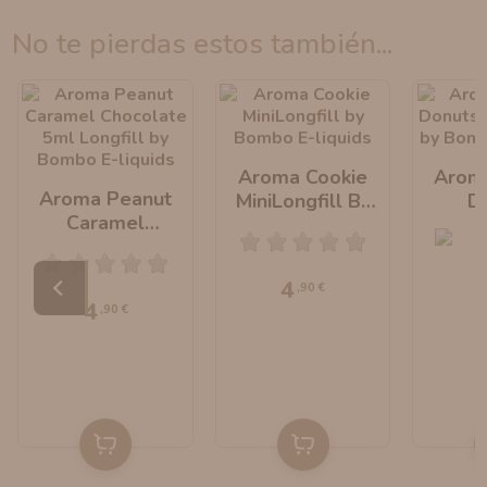
no te pierdas estos también...
Aroma Cookie
Arom
Aroma Peanut
MiniLongfill By
D
Caramel
Bombo E-Liquids
MiniLo
Chocolate
Bombo 
MiniLongfill By
4
,90 €
Bombo E-Liquids
4
,90 €