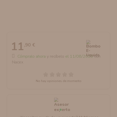
AROMANIC
ATOMIZADOR DEAD RABBIT RDA
RESISTENCIAS ARTESANALES RECOMENDADAS
ATOMIZADOR DEAD RABBIT RTA
11
,90 €
Cómpralo ahora
y recíbelo
el 11/08/2026
con
Nacex
No hay opiniones de momento