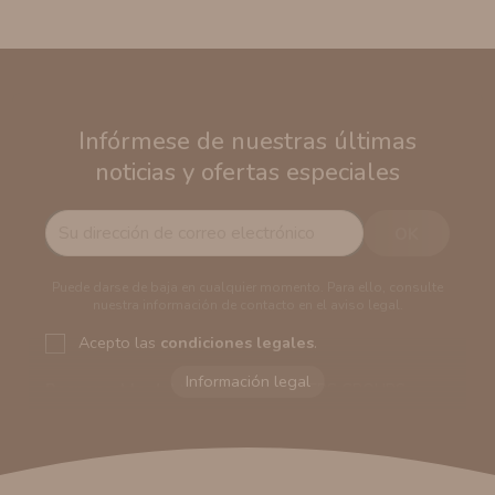
Infórmese de nuestras últimas
noticias y ofertas especiales
Puede darse de baja en cualquier momento. Para ello, consulte
nuestra información de contacto en el aviso legal.
Acepto las
condiciones legales
.
Responsable del tratamiento:
VAPERS GROUPS
SEVILLA, S.L.U.
Dirección del responsable:
Calle Castilla La Mancha,
194. Cp: 41909. Salteras - Sevilla (España)
Finalidad:
Sus datos serán usados para poder enviarle