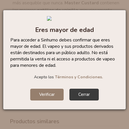
más asequible que nunca.
Master Custard
contienen
las mejores
natillas de vainilla
, minuciosamente
seleccionadas y acompañadas con
tiernas
galletas
para provocar un éxtasis de placer
Eres mayor de edad
asegurado.
Para acceder a Sinhumo debes confirmar que eres
Estos aromas se presentan en
mayor de edad. El vapeo y sus productos derivados
formato
Longfill
,
botes de 120 ml
que
están destinados para un público adulto. No está
incluyen
20 ml de aroma
para que solo tengas que
permitida la venta ni el acceso a productos de vapeo
añadir base y listo.
para menores de edad.
Marca: Bombo eliquids
Acepto los
Términos y Condiciones.
Categoría:
Postres
Formato:
20 ml
Verificar
Cerrar
Porcentaje recomendado:
16,67%
Tiempo maceración:
15 días
Productos similares