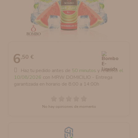
AROMANIC
ATOMIZADOR DEAD RABBIT RDA
RESISTENCIAS ARTESANALES RECOMENDADAS
ATOMIZADOR DEAD RABBIT RTA
6
,50 €
Haz tu pedido antes de
50 minutos
y recíbelo
el
10/08/2026
con MRW DOMICILIO - Entrega
garantizada en horario de 8:00 a 14:00h
No hay opiniones de momento