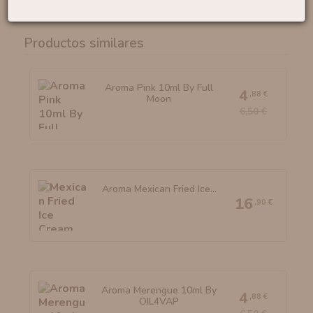
Productos similares
Aroma Pink 10ml By Full
4
,88 €
Moon
6,50 €
Aroma Mexican Fried Ice...
16
,90 €
Aroma Merengue 10ml By
4
,88 €
OIL4VAP