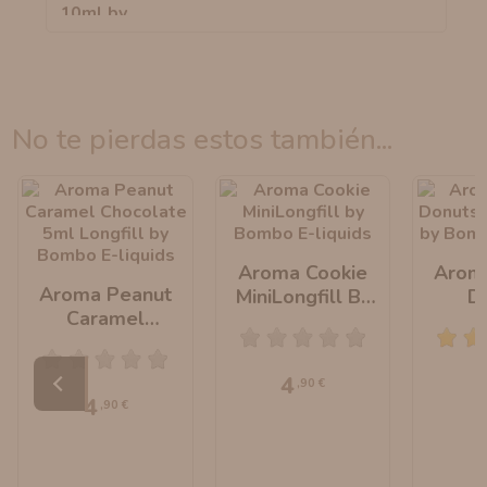
no te pierdas estos también...
Aroma Cookie
Arom
Aroma Peanut
MiniLongfill By
D
Caramel
Bombo E-Liquids
MiniLo
Chocolate
Bombo 
MiniLongfill By
4
,90 €
Bombo E-Liquids
4
,90 €