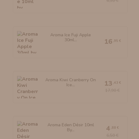
6,50 €
Aroma Ice Fuji Apple
30ml...
16
,95 €
Aroma Kiwi Cranberry On
13
,43 €
Ice...
17,90 €
Aroma Eden Désir 10ml
4
,88 €
By...
6,50 €