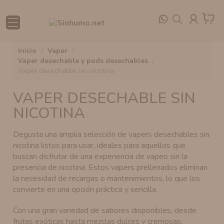
VAPERS RECARGABLES RECOMENDADOS
OFERTAS EN SALES DE NICOTINA
KIT DE INICIO
PACK DE SALES DE NICOTINA
AROMAS VAPEO
NICOKITS SINHUMO
RESISTENCIAS VAPORESSO
ATOMIZADOR VAPE RTA
MODS MECÁNICOS
KIT ELECTRÓNICOS
BOLSAS DE CAFEÍNA
JUICY FLAVORS E-LIQUIDS
COTTON/ALGODÓN
inicio
vaper
vaper desechable y pods desechables
VAPERS DESECHABLES RECOMENDADOS
OFERTAS EN RESISTENCIAS Y CARTUCHOS
VAPER DESECHABLE Y PODS DESECHABLES
SINHUMO SALTS
AROMAS LONGFILL
NICOKITS BOMBO
RESISTENCIAS VAPER VOOPOO
ATOMIZADOR RDA
MODS ELECTRÓNICOS
BOLSAS DE NICOTINA
LÍQUIDO VAPER SIN NICOTINA
BATERÍA PARA MOD
vaper desechable sin nicotina
SALES DE NICOTINA RECOMENDADAS
OFERTAS EN VAPERS
VAPER RECARGABLES
JUICY SALTS
AROMAS MINILONGFILL
NICOKITS OIL4VAP
RESISTENCIAS THOR COILS
ATOMIZADOR RDTA
MODS BF
NICOTINE TOOTHPICKS
LÍQUIDO VAPER CON NICOTINA
DRIP-TIPS
VAPER DESECHABLE SIN
NICOTINA
VAPERS PRECARGADOS RECOMENDADOS
OFERTAS EN AROMAS
MONDO BAR SALTS
BASES VAPEO
NICOKITS SALES DE NICOTINA
CARTUCHOS PRECARGADOS
CLAROMIZADOR
MODS AIO
FUNDAS
Degusta una amplia selección de vapers desechables sin
AROMAS RECOMENDADOS
OFERTAS EN VAPERS DESECHABLES
OLÉ SALTS
MOLÉCULAS ALQUIMIA
NICOTINA EN POLVO
ATOMIZADOR VAPORESSO
BOTES VACÍOS
nicotina listos para usar, ideales para aquellos que
buscan disfrutar de una experiencia de vapeo sin la
POUCHES RECOMENDADAS
OFERTAS EN LÍQUIDOS
CANDY CLOUDS SALTS
AROMANIC
ATOMIZADOR VOOPOO
presencia de nicotina. Estos vapers prellenados eliminan
la necesidad de recargas o mantenimientos, lo que los
NICOKITS RECOMENDADOS
OFERTAS EN BASES Y NICOKITS
CLAROMIZADOR VAPORESSO
convierte en una opción práctica y sencilla.
Con una gran variedad de sabores disponibles, desde
BASES RECOMENDADAS
OFERTAS EN ACCESORIOS Y OTROS
CLAROMIZADOR ZEUS
frutas exóticas hasta mezclas dulces y cremosas,