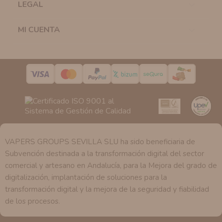
en cualquier momento y de forma gratuita..
LEGAL

Legitimación:
Únicamente trataremos sus datos con su
consentimiento previo, que podrá facilitarnos mediante
MI CUENTA

la casilla correspondiente establecida al efecto.
Destinatarios:
Con carácter general, sólo el personal
de nuestra entidad que esté debidamente autorizado
podrá tener conocimiento de la información que le
pedimos.
Derechos:
Tiene derecho a saber qué información
tenemos sobre usted, corregirla y eliminarla, tal y como
se explica en la información adicional disponible en
nuestra página web.
VAPERS GROUPS SEVILLA SLU ha sido beneficiaria de
Subvención destinada a la transformación digital del sector
comercial y artesano en Andalucía, para la Mejora del grado de
digitalización, implantación de soluciones para la
transformación digital y la mejora de la seguridad y fiabilidad
de los procesos.