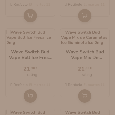
Recíbelo
el martes 11
Recíbelo
el martes 11
Wave Switch Bud
Wave Switch Bud
Vape Bull Ice Fresa
Vape Mix De
Ice 0mg
Caramelos Ice
21
21
Gominola Ice 0mg
,90 €
,90 €
Recíbelo
el martes 11
Recíbelo
el martes 11