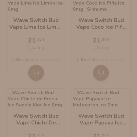
Wave Switch Bud
Wave Switch Bud
Vape Lima Ice Limon
Vape Coco Ice Piña
Ice 0mg
Ice 0mg
21
21
,90 €
,90 €
Recíbelo
el martes 11
Recíbelo
el martes 11
Wave Switch Bud
Wave Switch Bud
Vape Chicle De
Vape Papaya Ice
Fresa Ice Sandia
Melocoton Ice 0mg
21
21
Kiwi Ice 0mg
,90 €
,90 €