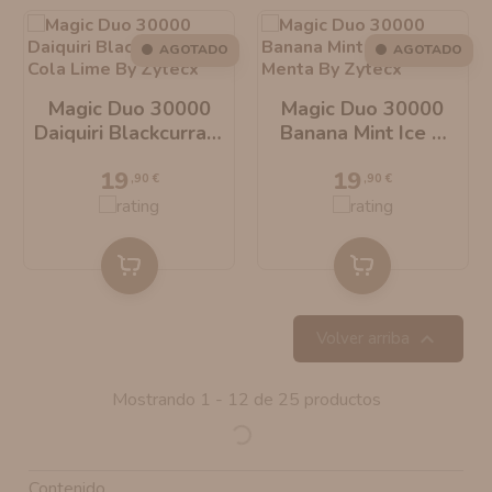
AGOTADO
AGOTADO
Magic Duo 30000
Magic Duo 30000
Daiquiri Blackcurrant
Banana Mint Ice &
& Cola Lime By
Menta By Zytecx
19
19
Zytecx
,90 €
,90 €

Volver arriba
Mostrando 1 - 12 de 25 productos
Contenido