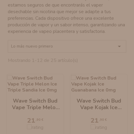
estamos seguros de que encontrarás el vaper
AROMANIC
ATOMIZADOR DEAD RABBIT RDA
desechable sin nicotina que mejor se adapte a tus
preferencias. Cada dispositivo ofrece una excelente
RESISTENCIAS ARTESANALES RECOMENDADAS
ATOMIZADOR DEAD RABBIT RTA
producción de vapor y un sabor intenso, garantizando una
experiencia de vapeo placentera y satisfactoria.

Lo más nuevo primero
Mostrando 1-12 de 25 artículo(s)
Wave Switch Bud
Wave Switch Bud
Vape Triple Melon
Vape Kojak Ice
Ice Triple Sandia Ice
Guanabana Ice 0mg
21
21
0mg
,90 €
,90 €