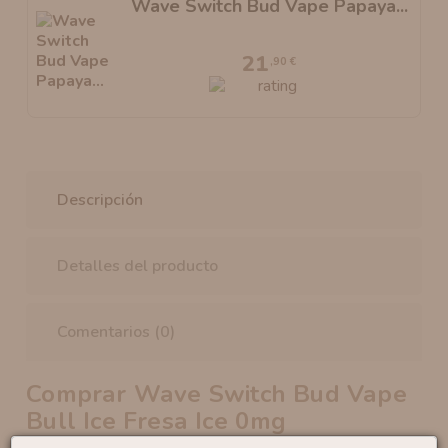
Wave Switch Bud Vape Papaya...
21
,90 €
Descripción
Detalles del producto
Comentarios (0)
Comprar Wave Switch Bud Vape
Bull Ice Fresa Ice 0mg