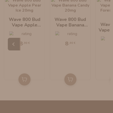
Wave 800 Bud
Wave 800 Bud
Wave
Vape Apple
Vape Banana
Vape 
Pear Ice 20mg
Candy 20mg
Forest
8
8
,90 €
,90 €