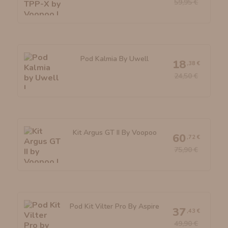
59,95 €
Pod Kalmia By Uwell
18
,38 €
24,50 €
Kit Argus GT II By Voopoo
60
,72 €
75,90 €
Pod Kit Vilter Pro By Aspire
37
,43 €
49,90 €