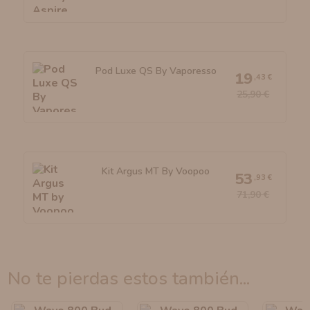
Pod Luxe QS By Vaporesso
19
,43 €
25,90 €
Kit Argus MT By Voopoo
53
,93 €
71,90 €
no te pierdas estos también...