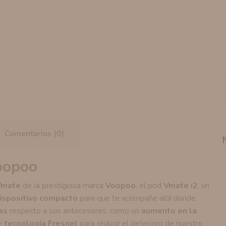
Comentarios (0)
oopoo
Vmate
de la prestigiosa marca
Voopoo
, el pod
Vmate i2
, un
ispositivo compacto
para que te acompañe allá donde
as
respecto a sus antecesores, como un
aumento en la
de
tecnología Fresnel
para reducir el deterioro de nuestro