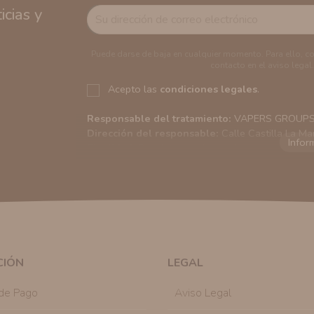
cias y
Puede darse de baja en cualquier momento. Para ello, c
contacto en el aviso legal.
Acepto las
condiciones legales
.
Responsable del tratamiento:
VAPERS GROUPS S
Dirección del responsable:
Calle Castilla La Ma
Finalidad:
Sus datos serán usados para poder en
tratamos sus datos
aquí
).
Publicidad:
Solo le enviaremos publicidad con su
en nuestro sitio web nos permitirá mediante la re
similares a los artículos que ha adquirido. Puede 
en cualquier momento y de forma gratuita..
Legitimación:
Únicamente trataremos sus datos co
mediante la casilla correspondiente establecida al
CIÓN
LEGAL
Destinatarios:
Con carácter general, sólo el per
autorizado podrá tener conocimiento de la inform
de Pago
Aviso Legal
Derechos:
Tiene derecho a saber qué información 
como se explica en la información adicional dispo