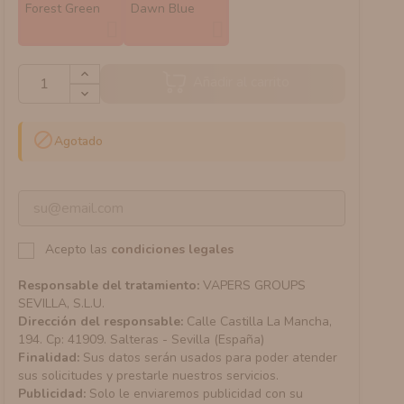
Forest Green
Dawn Blue
Añadir al carrito

Agotado
Acepto las
condiciones legales
Responsable del tratamiento:
VAPERS GROUPS
SEVILLA, S.L.U.
Dirección del responsable:
Calle Castilla La Mancha,
194. Cp: 41909. Salteras - Sevilla (España)
Finalidad:
Sus datos serán usados para poder atender
sus solicitudes y prestarle nuestros servicios.
Publicidad:
Solo le enviaremos publicidad con su