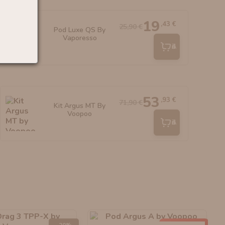
19
,43 €
25,90 €
Pod Luxe QS By
Vaporesso
Añadir
53
,93 €
71,90 €
Kit Argus MT By
Voopoo
Añadir
-20%