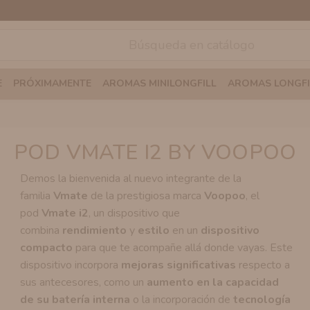
E
PRÓXIMAMENTE
AROMAS MINILONGFILL
AROMAS LONGFI
POD VMATE I2 BY VOOPOO
Demos la bienvenida al nuevo integrante de la
familia
Vmate
de la prestigiosa marca
Voopoo
, el
pod
Vmate i2
, un dispositivo que
combina
rendimiento
y
estilo
en un
dispositivo
compacto
para que te acompañe allá donde vayas. Este
dispositivo incorpora
mejoras significativas
respecto a
sus antecesores, como un
aumento en la capacidad
de su batería interna
o la incorporación de
tecnología