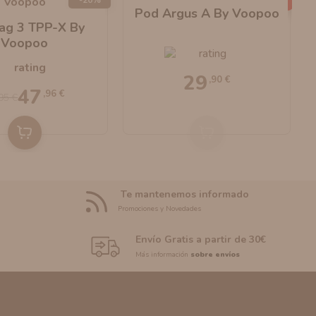
AGOTADO
Pod Argus A By Voopoo
rag 3 TPP-X By
Voopoo
29
,90 €
47
,96 €
95 €
Te mantenemos informado
Promociones y Novedades
Envío Gratis a partir de 30€
Más información
sobre envíos