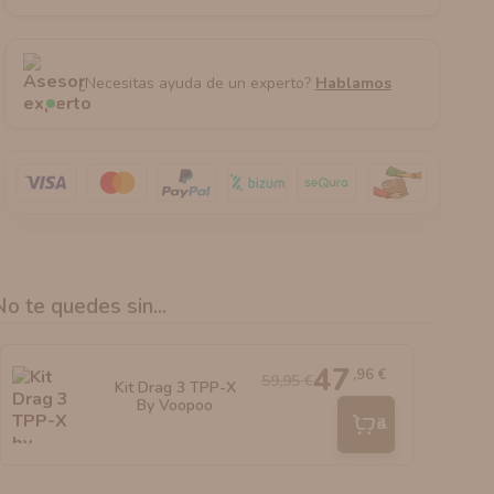
¿Necesitas ayuda de un experto?
Hablamos
No te quedes sin...
47
,96 €
59,95 €
Kit Drag 3 TPP-X
By Voopoo
Añadir