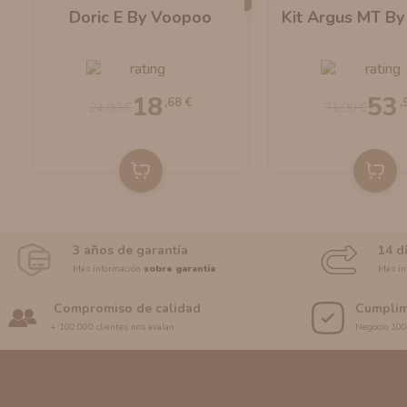
O
Doric E By Voopoo
Kit Argus MT B
18
53
,68 €
,
24,90 €
71,90 €
3 años de garantía
14 d
Más información
sobre garantía
Más in
Compromiso de calidad
Cumplim
+ 100.000 clientes nos avalan
Negocio 10