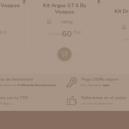
y Voopoo
Kit Argus GT II By
Kit D
Voopoo
60
93 €
,72 €
75,90 €
59,
ías de devolución
Pago 100% seguro
formación en
Política de Devoluciones
Más información
aquí
os con la TPD
Referentes en el sector
0% Seguro
+10 Años de experiencia