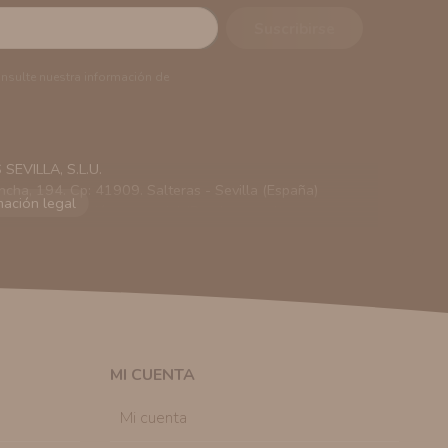
onsulte nuestra información de
EVILLA, S.L.U.
ncha, 194. Cp: 41909. Salteras - Sevilla (España)
viarle información comercial (Puede consultar como
 autorización previa. No obstante, efectuar una compra
lación contractual informarle y ofrecerle promociones
solicitar la cancelación de comunicaciones comerciales
n su consentimiento previo, que podrá facilitarnos
 efecto.
MI CUENTA
sonal de nuestra entidad que esté debidamente
ación que le pedimos.
Mi cuenta
tenemos sobre usted, corregirla y eliminarla, tal y
nible en nuestra página web.