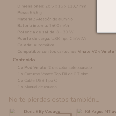
Dimensiones:
28,5 x 15 x 113,7 mm
Peso:
55,5 g
Material:
Aleación de aluminio
Batería interna:
1500 mAh
Potencia de salida:
8 - 30 W
Puerto de carga:
USB Tipo C 5 V/2A
Calada:
Automática
Compatible con los cartuchos
Vmate V2
y
Vmate T
Contenido
1 x
Pod Vmate i2
del color seleccionado
1 x
Cartucho Vmate Top Fill de 0,7 ohm
1 x
Cable USB Tipo C
1 x
Manual de usuario
no te pierdas estos también...
-25%