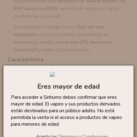
proporcionarnos una
potencia de salida desde los
5W hasta los 60W
, además de incorporar varias
medidas de seguridad.
Sus cartuchos cuentan con un
flujo de aire
regulable
con el que podrás personalizar tu
experiencia, desde una
calada DTL hasta una
calada MTL
según tus preferencias.
Característica
Tamaño:
128 x 32,8 x 29,6 mm
Material:
Aleación de Zinc y Cuero
Batería interna:
2500 mAh
Eres mayor de edad
Capacidad:
2ml
Para acceder a Sinhumo debes confirmar que eres
Potencia de Salida:
5W - 60W
mayor de edad. El vapeo y sus productos derivados
Voltaje de Salida:
3,2V - 4,2V
están destinados para un público adulto. No está
Rango de Resistencias:
0,1 - 3,0 Ohm
permitida la venta ni el acceso a productos de vapeo
Resistencias compatibles:
Serie PNP X
para menores de edad.
Acepto los
Términos y Condiciones.