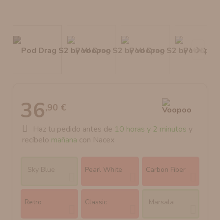
AROMANIC
ATOMIZADOR DEAD RABBIT RDA
RESISTENCIAS ARTESANALES RECOMENDADAS
ATOMIZADOR DEAD RABBIT RTA
36
,90 €
Haz tu pedido antes de
10 horas y 2 minutos
y
recíbelo
mañana
con Nacex
Sky Blue
Pearl White
Carbon Fiber
Retro
Classic
Marsala