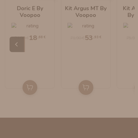
Doric E By
Kit Argus MT By
Kit A
Voopoo
Voopoo
By 
18
53
,68 €
,93 €
24,90 €
71,90 €
75,90