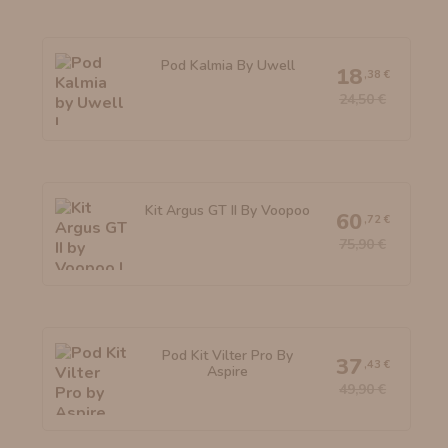
Pod Kalmia By Uwell
18
,38 €
24,50 €
Kit Argus GT II By Voopoo
60
,72 €
75,90 €
Pod Kit Vilter Pro By
37
,43 €
Aspire
49,90 €