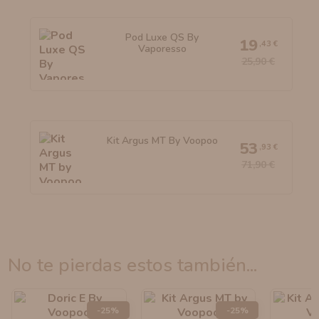
Pod Luxe QS By
19
,43 €
Vaporesso
25,90 €
Kit Argus MT By Voopoo
53
,93 €
71,90 €
no te pierdas estos también...
-25%
-25%