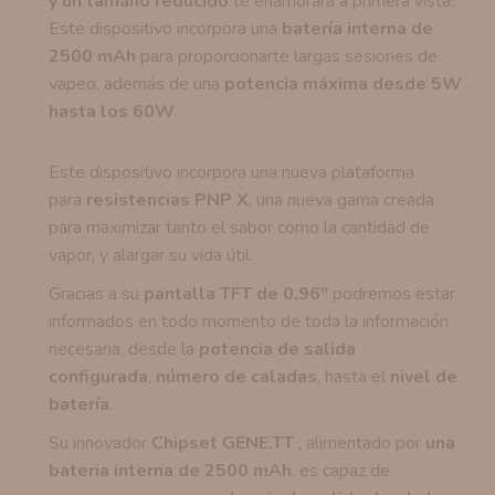
y un tamaño reducido
te enamorará a primera vista.
Este dispositivo incorpora una
batería interna de
2500 mAh
para proporcionarte largas sesiones de
vapeo, además de una
potencia máxima desde 5W
hasta los 60W
.
Este dispositivo incorpora una nueva plataforma
para
resistencias PNP X
, una nueva gama creada
para maximizar tanto el sabor como la cantidad de
vapor, y alargar su vida útil.
Gracias a su
pantalla TFT de 0,96"
podremos estar
informados en todo momento de toda la información
necesaria, desde la
potencia de salida
configurada
,
número de caladas
, hasta el
nivel de
batería
.
Su innovador
Chipset GENE.TT
, alimentado por
una
bateria interna de 2500 mAh
, es capaz de