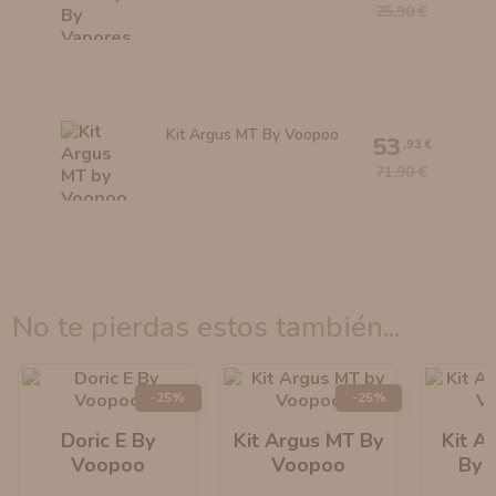
25,90 €
Kit Argus MT By Voopoo
53
,93 €
71,90 €
no te pierdas estos también...
-25%
-25%
Doric E By
Kit Argus MT By
Kit A
Voopoo
Voopoo
By 