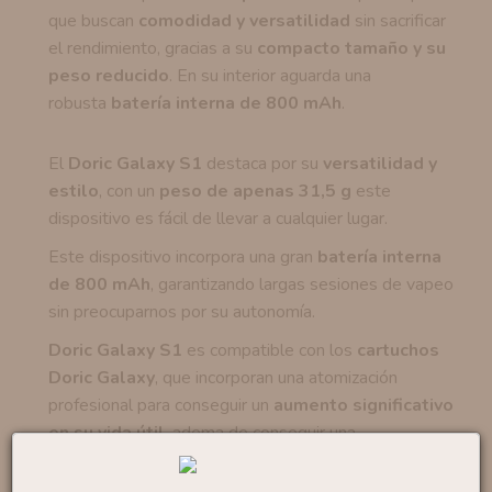
que buscan
comodidad y versatilidad
sin sacrificar
el rendimiento, gracias a su
compacto tamaño y su
peso reducido
. En su interior aguarda una
robusta
batería interna de 800 mAh
.
El
Doric Galaxy S1
destaca por su
versatilidad y
estilo
, con un
peso de apenas 31,5 g
este
dispositivo es fácil de llevar a cualquier lugar.
Este dispositivo incorpora una gran
batería interna
de 800 mAh
, garantizando largas sesiones de vapeo
sin preocuparnos por su autonomía.
Doric Galaxy S1
es compatible con los
cartuchos
Doric Galaxy
, que incorporan una atomización
profesional para conseguir un
aumento significativo
en su vida útil
, adema de conseguir una
reproducción del sabor inigualable
. Estos
cartuchos de
2 ml de capacidad
, podemos