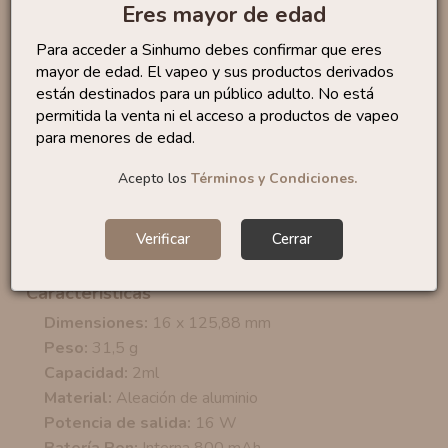
Eres mayor de edad
encontrarlos en 1,2 ohm o 0,7 ohm.
Para acceder a Sinhumo debes confirmar que eres
Este dispositivo incorpora
led indicador
que nos
mayor de edad. El vapeo y sus productos derivados
mantendrá informado sobre el nivel de batería:
están destinados para un público adulto. No está
permitida la venta ni el acceso a productos de vapeo
Luz Blanca:
100 - 20%
para menores de edad.
Luz Roja: 20 - 0%
Acepto los
Términos y Condiciones.
El
Pod Doric Galaxy
S1
incluye en la zona inferior un
puerto de carga USB Tipo C
con el que podrás
volver a tener operativo tu dispositivo en muy poco
Verificar
Cerrar
tiempo.
Características
Dimensiones:
16 x 125,88 mm
Peso:
31,5 g
Capacidad:
2ml
Material:
Aleación de aluminio
Potencia de salida:
16 W