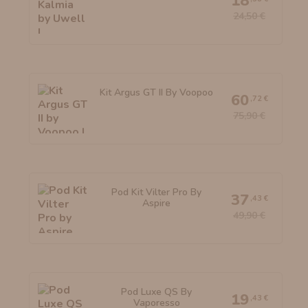
18
24,50 €
Kit Argus GT II By Voopoo
60
,72 €
75,90 €
Pod Kit Vilter Pro By
37
,43 €
Aspire
49,90 €
Pod Luxe QS By
19
,43 €
Vaporesso