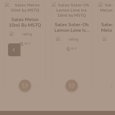
Sales Melon
Sales Soler-Oh
Sales
10ml By MSTQ
Lemon Lime Ice
Melon
10ml By MSTQ
By
5
,95 €
5
,95 €