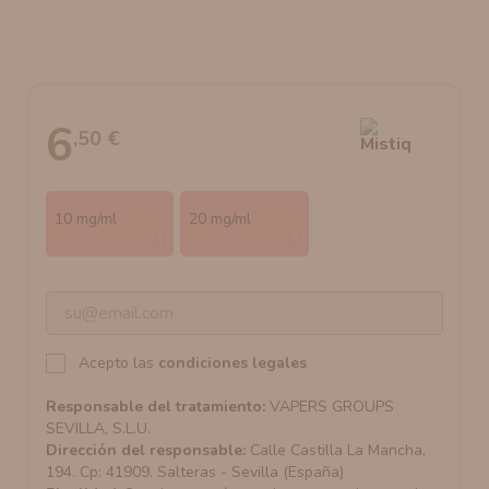
AROMANIC
ATOMIZADOR DEAD RABBIT RDA
RESISTENCIAS ARTESANALES RECOMENDADAS
ATOMIZADOR DEAD RABBIT RTA
6
,50 €
10 mg/ml
20 mg/ml
Acepto las
condiciones legales
Responsable del tratamiento:
VAPERS GROUPS
SEVILLA, S.L.U.
Dirección del responsable:
Calle Castilla La Mancha,
194. Cp: 41909. Salteras - Sevilla (España)