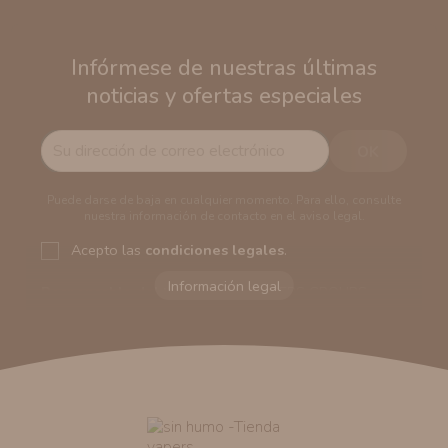
Infórmese de nuestras últimas
noticias y ofertas especiales
Puede darse de baja en cualquier momento. Para ello, consulte
nuestra información de contacto en el aviso legal.
Acepto las
condiciones legales
.
Responsable del tratamiento:
VAPERS GROUPS
SEVILLA, S.L.U.
Dirección del responsable:
Calle Castilla La Mancha,
194. Cp: 41909. Salteras - Sevilla (España)
Finalidad:
Sus datos serán usados para poder enviarle
información comercial (Puede consultar como tratamos
sus datos
aquí
).
Publicidad:
Solo le enviaremos publicidad con su