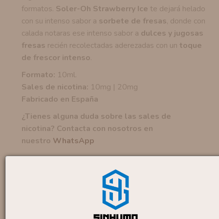
formatos.
Soler-Oh Strawberry Ice
te dejará helado
con su intenso sabor a
sorbete de fresas
, donde con
calada notaras ese intenso sabor a
dulces y jugosas
fresas
recién recolectadas aderezadas con un
toque
de frescor intenso
.
Formato:
10ml.
Sales de nicotina:
10mg | 20mg
Fabricado en España
¿Tienes alguna duda sobre las sales de
nicotina? Contacta con nosotros en
nuestro
WhatsApp
Productos similares
Sales Lemon Tart 10ml
By...
6
,50 €