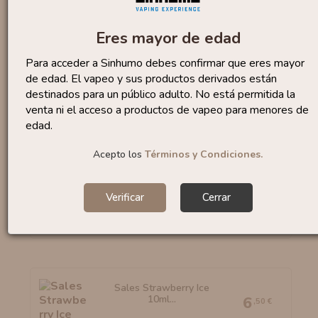
Eres mayor de edad
Para acceder a Sinhumo debes confirmar que eres mayor
de edad. El vapeo y sus productos derivados están
Sales Bubble Gum 10ml
By...
6
destinados para un público adulto. No está permitida la
,95 €
venta ni el acceso a productos de vapeo para menores de
edad.
Acepto los
Términos y Condiciones.
Sales Watermelon Slices...
6
Verificar
Cerrar
,50 €
Sales Strawberry Ice
10ml...
6
,50 €