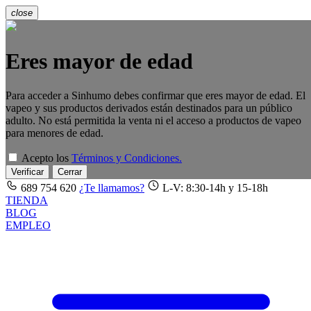
close
Eres mayor de edad
Para acceder a Sinhumo debes confirmar que eres mayor de edad. El
vapeo y sus productos derivados están destinados para un público
adulto. No está permitida la venta ni el acceso a productos de vapeo
para menores de edad.
Acepto los
Términos y Condiciones.
Verificar
Cerrar
689 754 620
¿Te llamamos?
L-V: 8:30-14h y 15-18h
TIENDA
BLOG
EMPLEO