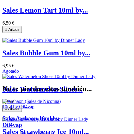
Sales Lemon Tart 10ml by...
6
,50 €

Añadir
Sales Bubble Gum 10ml by...
6
,95 €
Agotado
No te pierdas estos también...
Sales Watermelon Slices...
6
,50 €

Añadir
Sales Archaon 10ml by
Oil4vap
Sales Strawberry Ice 10ml...
3 opiniones