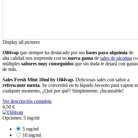
Display all pictures
Oil4vap
que siempre ha destacado por sus
bases para alquimia
de
alta calidad nos sorprende con su
nueva gama
de
sales de nicotina
co
múltiples
sabores muy conseguidos
que sin duda te dejará con ganas
de más.
Sales Fresh Mint 10ml by Oil4vap.
Deliciosas sales con sabor a
refrescante menta
. Se convertirá en tu líquido favorito para vapear e
cualquier momento, ¿Qué por qué? Simplemente, ¡Incansable!
Ver descripción completa
6
,50 €
Opciones: 5 mg/ml
5 mg/ml
10 mg/ml