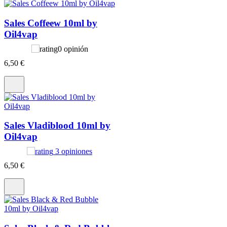
Sales Coffeew 10ml by
Oil4vap
0 opinión
6
,50 €
Sales Vladiblood 10ml by
Oil4vap
3 opiniones
6
,50 €