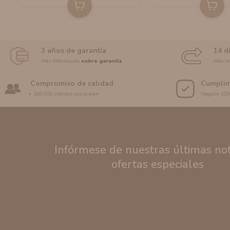
3 años de garantía
14 d
Más información
sobre garantía
Más in
Compromiso de calidad
Cumplim
+ 100.000 clientes nos avalan
Negocio 10
Infórmese de nuestras últimas noti
ofertas especiales