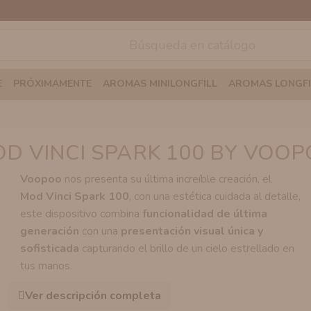
E
PRÓXIMAMENTE
AROMAS MINILONGFILL
AROMAS LONGFI
D VINCI SPARK 100 BY VOO
Voopoo
nos presenta su última increíble creación, el
Mod Vinci Spark 100
, con una estética cuidada al detalle,
este dispositivo combina
funcionalidad de última
generación
con una
presentación visual única y
sofisticada
capturando el brillo de un cielo estrellado en
tus manos.
Ver descripción completa