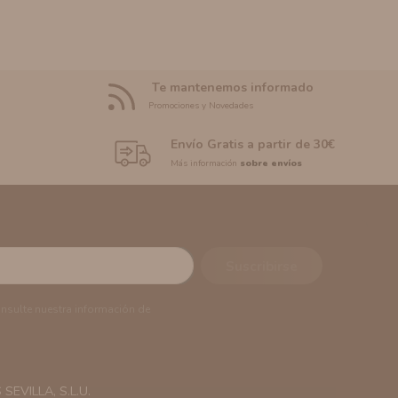
Te mantenemos informado
Promociones y Novedades
Envío Gratis a partir de 30€
Más información
sobre envíos
onsulte nuestra información de
EVILLA, S.L.U.