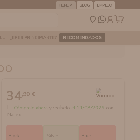
TIENDA
BLOG
EMPLEO
LL
¿ERES PRINCIPIANTE?
RECOMENDADOS
POO
34
,90 €
Cómpralo ahora
y recíbelo
el 11/08/2026
con
Nacex
Black
Silver
Blue