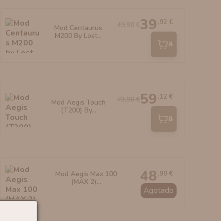
39
,92 €
49,90 €
Mod Centaurus
M200 By Lost...
Añadir
59
,12 €
73,90 €
Mod Aegis Touch
(T200) By...
Añadir
48
,90 €
Mod Aegis Max 100
(MAX 2)...
Agotado