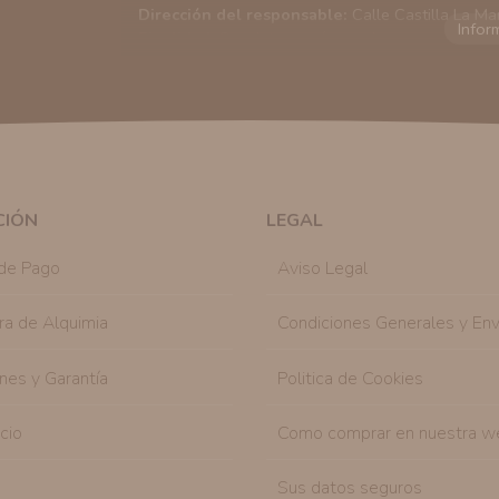
Dirección del responsable:
Calle Castilla La Ma
Finalidad:
Sus datos serán usados para poder en
tratamos sus datos
aquí
).
Publicidad:
Solo le enviaremos publicidad con su
en nuestro sitio web nos permitirá mediante la re
similares a los artículos que ha adquirido. Puede 
en cualquier momento y de forma gratuita..
Legitimación:
Únicamente trataremos sus datos co
mediante la casilla correspondiente establecida al
CIÓN
LEGAL
Destinatarios:
Con carácter general, sólo el per
autorizado podrá tener conocimiento de la inform
de Pago
Aviso Legal
Derechos:
Tiene derecho a saber qué información 
como se explica en la información adicional dispo
ra de Alquimia
Condiciones Generales y Env
nes y Garantía
Politica de Cookies
icio
Como comprar en nuestra w
Sus datos seguros