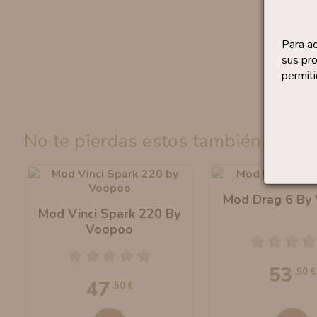
Para a
sus pro
permiti
no te pierdas estos también...
Mod Drag 6 By
Mod Vinci Spark 220 By
Voopoo
53
,90 €
47
,50 €