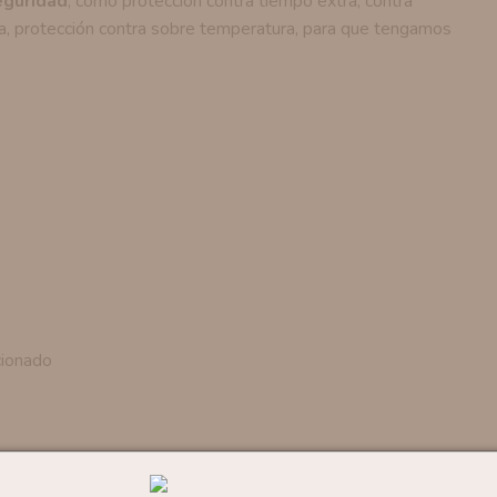
eguridad
, como protección contra tiempo extra, contra
rga, protección contra sobre temperatura, para que tengamos
cionado