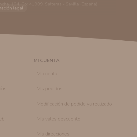
ncha, 194. Cp: 41909. Salteras - Sevilla (España)
viarle información comercial (Puede consultar como
 autorización previa. No obstante, efectuar una compra
lación contractual informarle y ofrecerle promociones
solicitar la cancelación de comunicaciones comerciales
n su consentimiento previo, que podrá facilitarnos
 efecto.
MI CUENTA
sonal de nuestra entidad que esté debidamente
ación que le pedimos.
Mi cuenta
tenemos sobre usted, corregirla y eliminarla, tal y
nible en nuestra página web.
íos
Mis pedidos
Modificación de pedido ya realizado
eb
Mis vales descuento
Mis direcciones