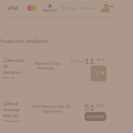
Productos similares
11
,45 €
22,90 €
Stacked Tube
Mechlyfe...
Añadir
51
,90 €
Mod Armour Max By
Vaporesso
Agotado