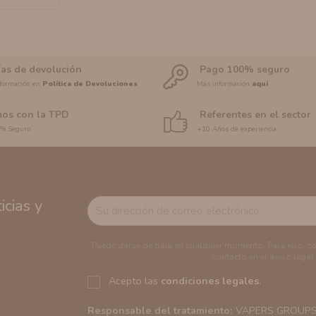
ías de devolución
Pago 100% seguro
formación en
Política de Devoluciones
Más información
aquí
os con la TPD
Referentes en el sector
0% Seguro
+10 Años de experiencia
cias y
Puede darse de baja en cualquier momento. Para ello, c
contacto en el aviso legal.
Acepto las
condiciones legales
.
Responsable del tratamiento:
VAPERS GROUPS S