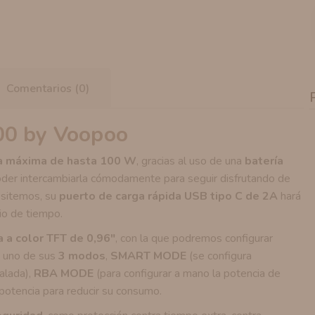
Comentarios (0)
00 by Voopoo
a máxima de hasta 100 W
, gracias al uso de una
batería
 poder intercambiarla cómodamente para seguir disfrutando de
cesitemos, su
puerto de carga rápida USB tipo C de 2A
hará
io de tiempo.
a a color TFT de 0,96"
, con la que podremos configurar
re uno de sus
3 modos
,
SMART MODE
(se configura
alada),
RBA MODE
(para configurar a mano la potencia de
potencia para reducir su consumo.