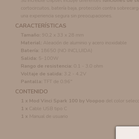
Su increíble chipset incluye diferentes
funciones de s
cortocircuitos, batería baja, protección contra sobreca
una experiencia segura sin preocupaciones.
CARACTERÍSTICAS
Tamaño:
90,2 x 33 x 28 mm
Material:
Aleación de aluminio y acero inoxidable
Batería:
18650 (NO INCLUIDA)
Salida:
5-100W
Rango de resistencia:
0.1 - 3.0 ohm
Voltaje de salida:
3.2 - 4.2V
Pantalla:
TFT de
0.96"
CONTENIDO
1 x Mod
Vinci Spark 100 by Voopoo
del color selec
1 x
Cable USB tipo C
1 x
Manual de usuario