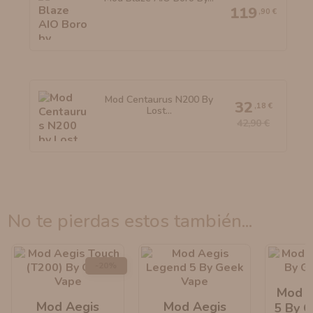
119
,90 €
Mod Centaurus N200 By
32
,18 €
Lost...
42,90 €
no te pierdas estos también...
-20%
Mod A
Mod Aegis
Mod Aegis
5 By 