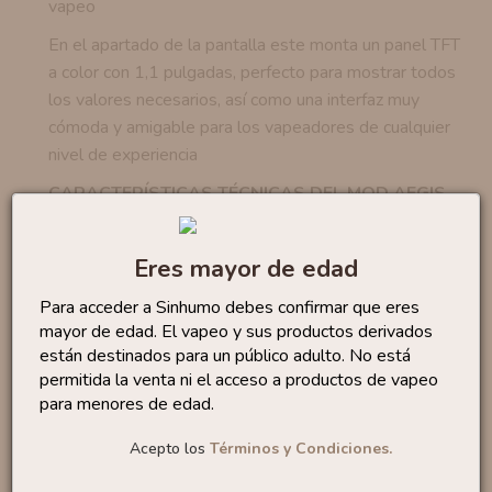
vapeo
En el apartado de la pantalla este monta un panel TFT
a color con 1,1 pulgadas, perfecto para mostrar todos
los valores necesarios, así como una interfaz muy
cómoda y amigable para los vapeadores de cualquier
nivel de experiencia
CARACTERÍSTICAS TÉCNICAS DEL MOD AEGIS
MAX 100 (MAX 2) DE GEEK VAPE
Dimensiones del mod: -
Eres mayor de edad
Pantalla:
Pantalla 1,1 pulgadas
Para acceder a Sinhumo debes confirmar que eres
Tipo de batería:
Externa 18650 (con adaptador),
mayor de edad. El vapeo y sus productos derivados
20700 o 21700 (NO INCLUIDAS)
están destinados para un público adulto. No está
Rango de potencia:
hasta 100w
permitida la venta ni el acceso a productos de vapeo
Puerto de carga:
Tipo-C
para menores de edad.
Corriente de carga:
DC 5V/2A
Acepto los
Términos y Condiciones.
Conexión del atomizador:
Conexión 510
Protección IP68