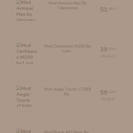
Mod Armour Max By
Vaporesso
51
,90 €
Mod Centaurus M200 By
39
,92 €
Lost...
49,90 €
Mod Aegis Touch (T200)
59
,12 €
By...
73,90 €
Mod Blaze AIO Boro By...