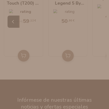
Touch (T200) By
Legend 5 By
Geek Vape
Geek Vape
4
59
50
,12 €
,90 €
73,90 €
Infórmese de nuestras últimas
noticias y ofertas especiales