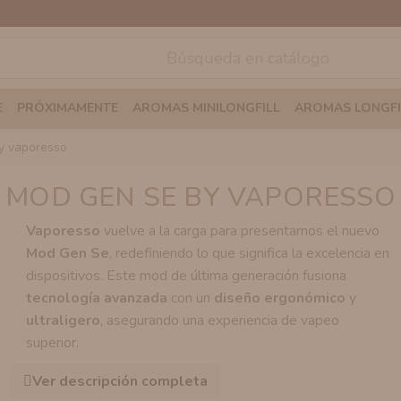
E
PRÓXIMAMENTE
AROMAS MINILONGFILL
AROMAS LONGFI
by vaporesso
MOD GEN SE BY VAPORESSO
Vaporesso
vuelve a la carga para presentarnos el nuevo
Mod Gen Se
, redefiniendo lo que significa la excelencia en
dispositivos. Este mod de última generación fusiona
tecnología avanzada
con un
diseño ergonómico
y
ultraligero
, asegurando una experiencia de vapeo
superior.
Ver descripción completa