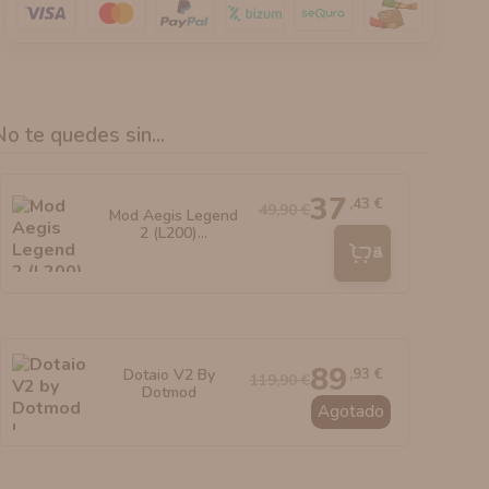
No te quedes sin...
37
,43 €
49,90 €
Mod Aegis Legend
2 (L200)...
Añadir
89
,93 €
Dotaio V2 By
119,90 €
Dotmod
Agotado