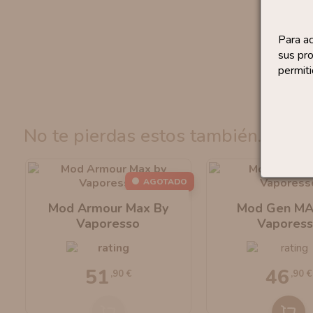
Para a
sus pro
permiti
no te pierdas estos también...
AGOTADO
Mod Armour Max By
Mod Gen MA
Vaporesso
Vapores
51
46
,90 €
,90 €