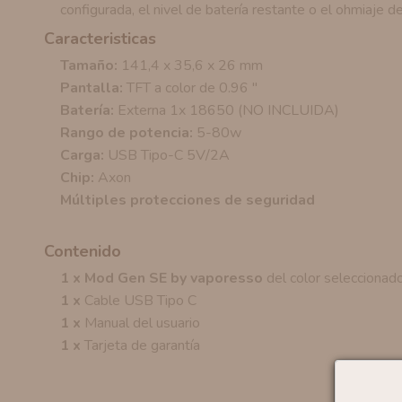
configurada, el nivel de batería restante o el ohmiaje de
Caracteristicas
Tamaño:
141,4 x 35,6 x 26 mm
Pantalla:
TFT a color de 0.96 ″
Batería:
Externa 1x 18650 (NO INCLUIDA)
Rango de potencia:
5-80w
Carga:
USB Tipo-C 5V/2A
Chip:
Axon
Múltiples protecciones de seguridad
Contenido
1 x Mod Gen SE by vaporesso
del color seleccionad
1 x
Cable USB Tipo C
1 x
Manual del usuario
1 x
Tarjeta de garantía