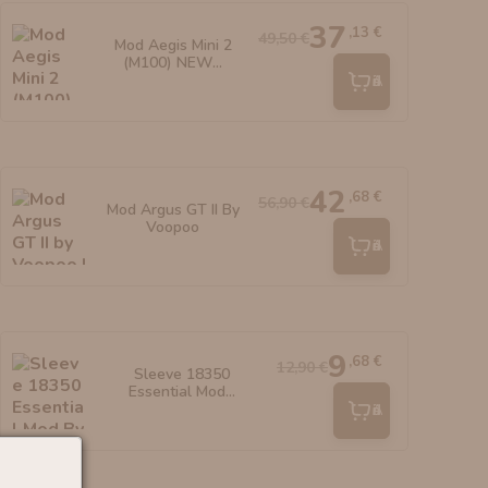
37
,13 €
49,50 €
Mod Aegis Mini 2
(M100) NEW...
Añadir
42
,68 €
56,90 €
Mod Argus GT II By
Voopoo
Añadir
9
,68 €
12,90 €
Sleeve 18350
Essential Mod...
Añadir