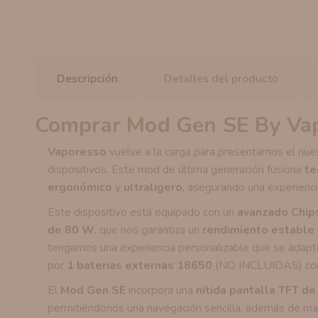
Descripción
Detalles del producto
Comprar Mod Gen SE By Va
Vaporesso
vuelve a la carga para presentarnos el nu
dispositivos. Este mod de última generación fusiona
te
ergonómico
y
ultraligero
, asegurando una experienci
Este dispositivo está equipado con un
avanzado Chi
de 80 W
, que nos garantiza un
rendimiento estable
tengamos una experiencia personalizable que se adapte
por
1 baterias externas 18650
(NO INCLUIDAS) con 
El
Mod Gen SE
incorpora una
nítida pantalla TFT de
permitiéndonos una navegación sencilla, además de m