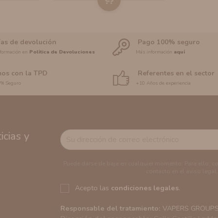
ías de devolución
Pago 100% seguro
formación en
Política de Devoluciones
Más información
aquí
os con la TPD
Referentes en el sector
0% Seguro
+10 Años de experiencia
cias y
Puede darse de baja en cualquier momento. Para ello, c
contacto en el aviso legal.
Acepto las
condiciones legales
.
Responsable del tratamiento:
VAPERS GROUPS S