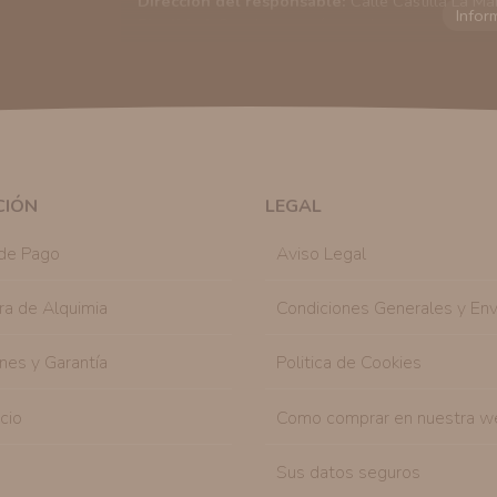
Dirección del responsable:
Calle Castilla La Ma
Finalidad:
Sus datos serán usados para poder en
tratamos sus datos
aquí
).
Publicidad:
Solo le enviaremos publicidad con su
en nuestro sitio web nos permitirá mediante la re
similares a los artículos que ha adquirido. Puede 
en cualquier momento y de forma gratuita..
Legitimación:
Únicamente trataremos sus datos co
mediante la casilla correspondiente establecida al
CIÓN
LEGAL
Destinatarios:
Con carácter general, sólo el per
autorizado podrá tener conocimiento de la inform
de Pago
Aviso Legal
Derechos:
Tiene derecho a saber qué información 
como se explica en la información adicional dispo
ra de Alquimia
Condiciones Generales y Env
nes y Garantía
Politica de Cookies
icio
Como comprar en nuestra w
Sus datos seguros