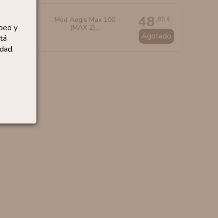
48
,90 €
Mod Aegis Max 100
peo y
(MAX 2)...
Agotado
tá
dad.