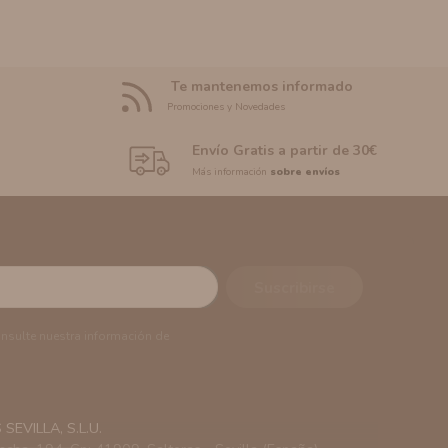
Te mantenemos informado
Promociones y Novedades
Envío Gratis a partir de 30€
Más información
sobre envíos
onsulte nuestra información de
EVILLA, S.L.U.