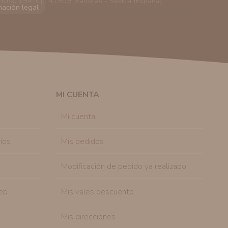
ncha, 194. Cp: 41909. Salteras - Sevilla (España)
viarle información comercial (Puede consultar como
 autorización previa. No obstante, efectuar una compra
lación contractual informarle y ofrecerle promociones
solicitar la cancelación de comunicaciones comerciales
n su consentimiento previo, que podrá facilitarnos
 efecto.
MI CUENTA
sonal de nuestra entidad que esté debidamente
ación que le pedimos.
Mi cuenta
tenemos sobre usted, corregirla y eliminarla, tal y
nible en nuestra página web.
íos
Mis pedidos
Modificación de pedido ya realizado
eb
Mis vales descuento
Mis direcciones