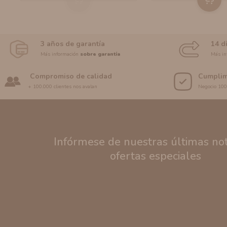
3 años de garantía
14 d
Más información
sobre garantía
Más in
Compromiso de calidad
Cumplim
+ 100.000 clientes nos avalan
Negocio 10
Infórmese de nuestras últimas noti
ofertas especiales