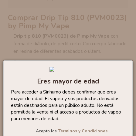
Comprar Drip Tip 810 (PVM0023)
by Pimp My Vape
Drip tip 810 (PVM0023) de Pimp My Vape
con
forma de diábolo, de perfil corto. Con cuerpo fabricado
en resina de diferentes acabados o ultem.
Este accesorio puede tener leves variaciones en el
diseño debido a su fabricación en resina.
Eres mayor de edad
No te quedes sin...
Para acceder a Sinhumo debes confirmar que eres
mayor de edad. El vapeo y sus productos derivados
están destinados para un público adulto. No está
Drip Tip Kit Nexus By...
0
permitida la venta ni el acceso a productos de vapeo
,18 €
para menores de edad.
1,75 €
Acepto los
Términos y Condiciones.