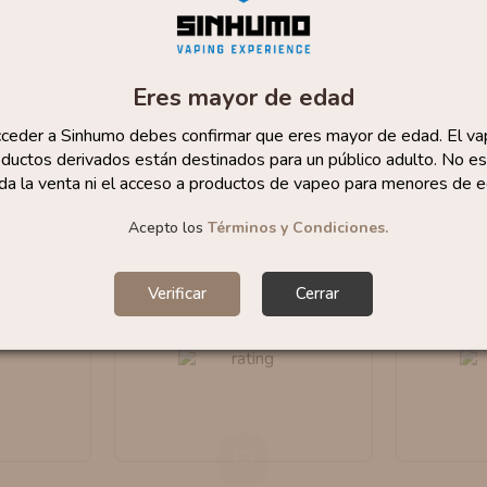
Eres mayor de edad
cceder a Sinhumo debes confirmar que eres mayor de edad. El va
ductos derivados están destinados para un público adulto. No es
da la venta ni el acceso a productos de vapeo para menores de e
Acepto los
Términos y Condiciones.
AGOTADO
Verificar
Cerrar
PVM0025)
Drip Tip 810 (PVM0028)
Drip Ti
Vape
By Pimp My Vape
By 