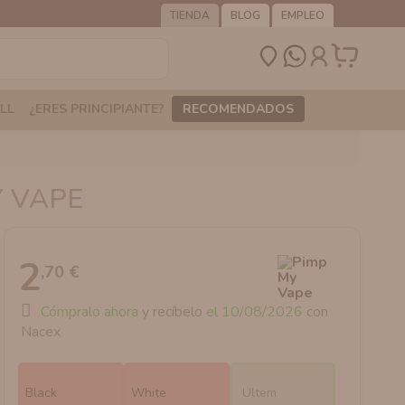
TIENDA
BLOG
EMPLEO
LL
¿ERES PRINCIPIANTE?
RECOMENDADOS
Y VAPE
2
,70 €
Cómpralo ahora
y recíbelo
el 10/08/2026
con
Nacex
Black
White
Ultem