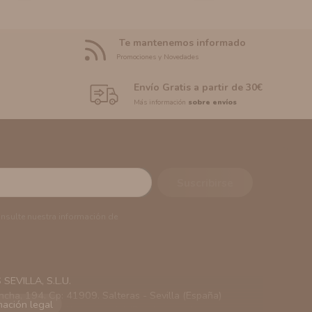
Te mantenemos informado
Promociones y Novedades
Envío Gratis a partir de 30€
Más información
sobre envíos
onsulte nuestra información de
EVILLA, S.L.U.
ncha, 194. Cp: 41909. Salteras - Sevilla (España)
viarle información comercial (Puede consultar como