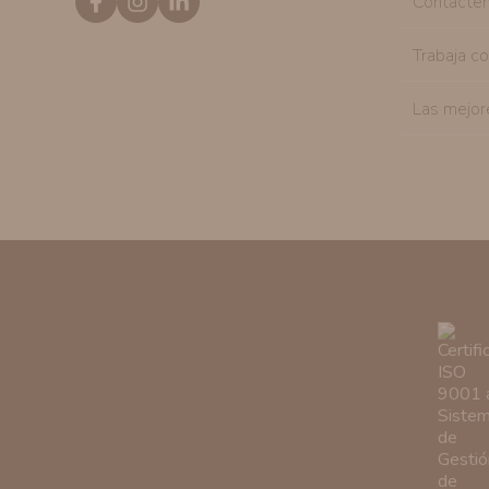
Contácte
Trabaja c
Las mejor