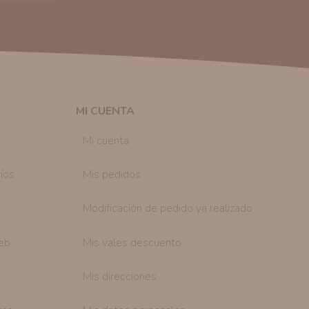
 autorización previa. No obstante, efectuar una compra
lación contractual informarle y ofrecerle promociones
solicitar la cancelación de comunicaciones comerciales
n su consentimiento previo, que podrá facilitarnos
 efecto.
MI CUENTA
sonal de nuestra entidad que esté debidamente
ación que le pedimos.
Mi cuenta
tenemos sobre usted, corregirla y eliminarla, tal y
nible en nuestra página web.
íos
Mis pedidos
Modificación de pedido ya realizado
eb
Mis vales descuento
Mis direcciones