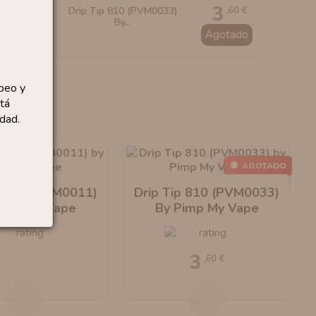
3
,60 €
Drip Tip 810 (PVM0033)
By...
Agotado
peo y
tá
dad.
AGOTADO
p 510 (PVM0011)
Drip Tip 810 (PVM0033)
Pimp My Vape
By Pimp My Vape
3
,60 €