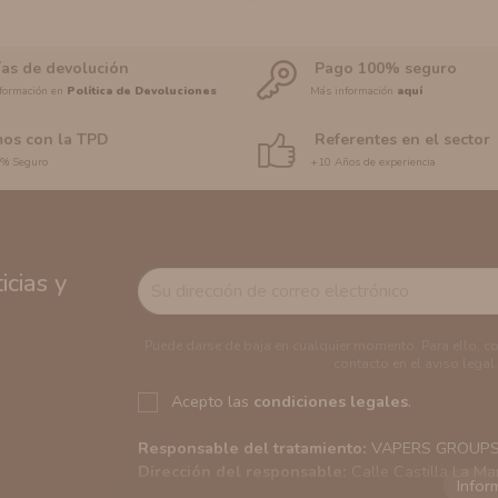
ías de devolución
Pago 100% seguro
formación en
Política de Devoluciones
Más información
aquí
os con la TPD
Referentes en el sector
0% Seguro
+10 Años de experiencia
cias y
Puede darse de baja en cualquier momento. Para ello, c
contacto en el aviso legal.
Acepto las
condiciones legales
.
Responsable del tratamiento:
VAPERS GROUPS S
Dirección del responsable:
Calle Castilla La Ma
Finalidad:
Sus datos serán usados para poder en