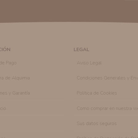
tratamos sus datos
aquí
).
Publicidad:
Solo le enviaremos publicidad con su
en nuestro sitio web nos permitirá mediante la re
similares a los artículos que ha adquirido. Puede 
en cualquier momento y de forma gratuita..
Legitimación:
Únicamente trataremos sus datos co
mediante la casilla correspondiente establecida al
CIÓN
LEGAL
Destinatarios:
Con carácter general, sólo el per
autorizado podrá tener conocimiento de la inform
de Pago
Aviso Legal
Derechos:
Tiene derecho a saber qué información 
como se explica en la información adicional dispo
ra de Alquimia
Condiciones Generales y Env
nes y Garantía
Politica de Cookies
icio
Como comprar en nuestra w
Sus datos seguros