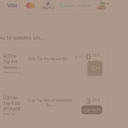
No te quedes sin...
0
,18 €
1,75 €
Drip Tip Kit Nexus By...
Añadir
3
,30 €
Drip Tip 510 (PVM0004)
By...
Agotado