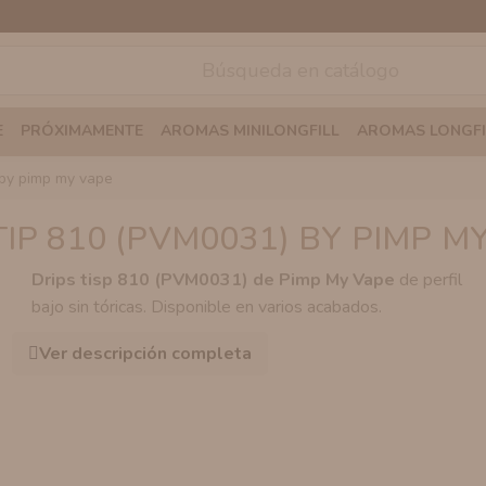
E
PRÓXIMAMENTE
AROMAS MINILONGFILL
AROMAS LONGFI
) by pimp my vape
TIP 810 (PVM0031) BY PIMP M
Drips tisp 810 (PVM0031) de Pimp My Vape
de perfil
bajo sin tóricas. Disponible en varios acabados.
Ver descripción completa