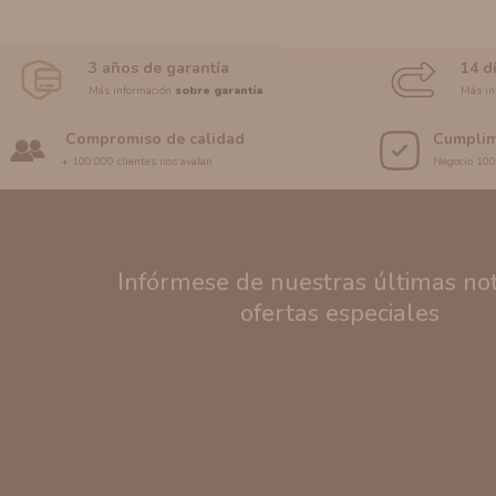
3 años de garantía
14 d
Más información
sobre garantía
Más in
Compromiso de calidad
Cumplim
+ 100.000 clientes nos avalan
Negocio 10
Infórmese de nuestras últimas noti
ofertas especiales