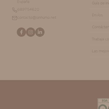
España
Guía de in
689754620
Envíos
contacto@sinhumo.net
Contácte
Trabaja c
Las mejor