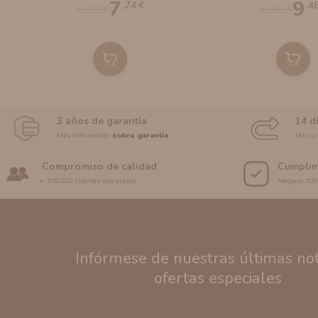
7
9
,74 €
,4
12,90 €
15,80 €
3 años de garantía
14 d
Más información
sobre garantía
Más in
Compromiso de calidad
Cumplim
+ 100.000 clientes nos avalan
Negocio 10
Infórmese de nuestras últimas noti
ofertas especiales