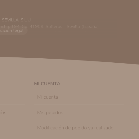
EVILLA, S.L.U.
ncha, 194. Cp: 41909. Salteras - Sevilla (España)
viarle información comercial (Puede consultar como
 autorización previa. No obstante, efectuar una compra
lación contractual informarle y ofrecerle promociones
solicitar la cancelación de comunicaciones comerciales
n su consentimiento previo, que podrá facilitarnos
 efecto.
MI CUENTA
sonal de nuestra entidad que esté debidamente
ación que le pedimos.
Mi cuenta
tenemos sobre usted, corregirla y eliminarla, tal y
nible en nuestra página web.
íos
Mis pedidos
Modificación de pedido ya realizado