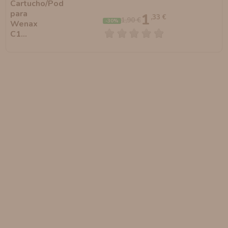
1
,33 €
1,90 €
-30%