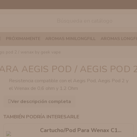
E
PRÓXIMAMENTE
AROMAS MINILONGFILL
AROMAS LONGFI
aegis pod 2 / wenax by geek vape
PARA AEGIS POD / AEGIS POD 
Resistencia compatible con el Aegis Pod, Aegis Pod 2 y
el Wenax de 0,6 ohm y 1.2 Ohm
Ver descripción completa
TAMBIÉN PODRÍA INTERESARLE
Cartucho/Pod Para Wenax C1...