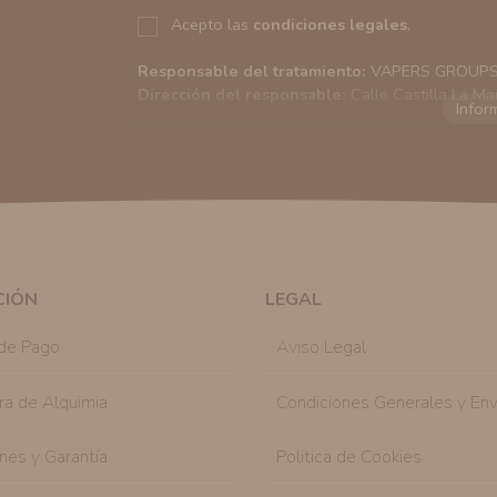
Acepto las
condiciones legales
.
Responsable del tratamiento:
VAPERS GROUPS S
Dirección del responsable:
Calle Castilla La Ma
Finalidad:
Sus datos serán usados para poder en
tratamos sus datos
aquí
).
Publicidad:
Solo le enviaremos publicidad con su
en nuestro sitio web nos permitirá mediante la re
similares a los artículos que ha adquirido. Puede 
en cualquier momento y de forma gratuita..
Legitimación:
Únicamente trataremos sus datos co
mediante la casilla correspondiente establecida al
CIÓN
LEGAL
Destinatarios:
Con carácter general, sólo el per
autorizado podrá tener conocimiento de la inform
de Pago
Aviso Legal
Derechos:
Tiene derecho a saber qué información 
como se explica en la información adicional dispo
ra de Alquimia
Condiciones Generales y Env
nes y Garantía
Politica de Cookies