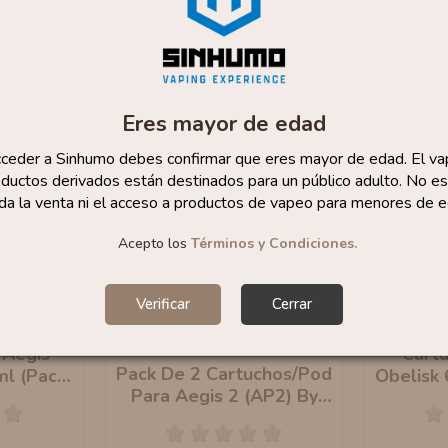
Eres mayor de edad
cceder a Sinhumo debes confirmar que eres mayor de edad. El va
ductos derivados están destinados para un público adulto. No es
da la venta ni el acceso a productos de vapeo para menores de e
Acepto los
Términos y Condiciones.
Verificar
Cerrar
-40%
-30%
 Aegis
Cart
Pack De 2 Cartuchos/Pod
ml (Pack
Obelisk
Para Aegis 2 (AP2) By
kvape
Geek Vape