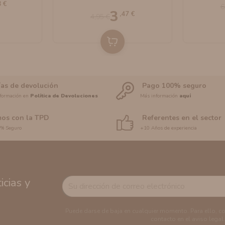
8 €
6
3
,47 €
4,95 €
ías de devolución
Pago 100% seguro
formación en
Política de Devoluciones
Más información
aquí
os con la TPD
Referentes en el sector
0% Seguro
+10 Años de experiencia
cias y
Puede darse de baja en cualquier momento. Para ello, c
contacto en el aviso legal.