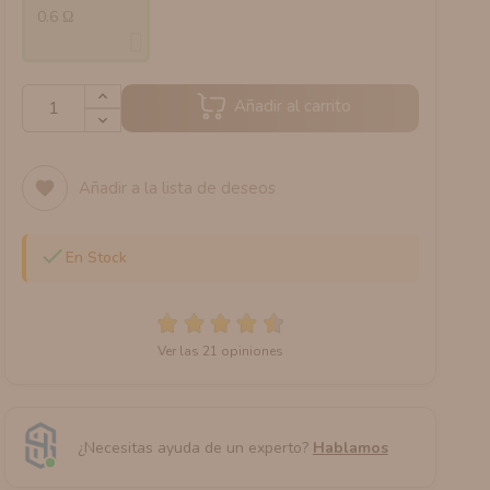
0.6 Ω
Añadir al carrito
Añadir a la lista de deseos
favorite

En Stock
Ver las 21 opiniones
¿Necesitas ayuda de un experto?
Hablamos