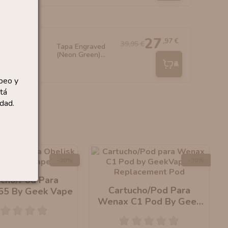
27
,97 €
39,95 €
Tapa Engraved
(Neon Green)...
Añadir
peo y
tá
dad.
-30%
-30%
ucho/Pod Para
Cartucho/Pod Para
 65 By Geek Vape
Wenax C1 Pod By Geek
Vape