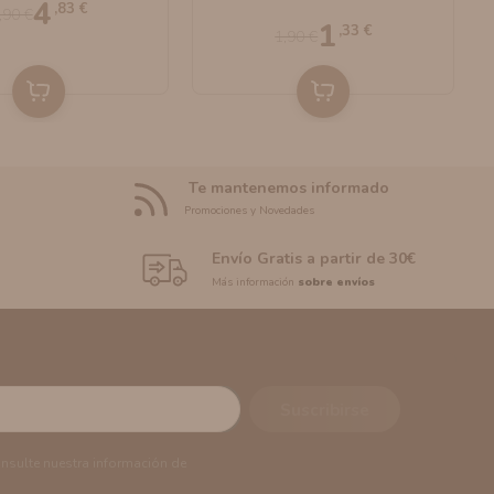
4
,83 €
,90 €
1
,33 €
1,90 €
Te mantenemos informado
Promociones y Novedades
Envío Gratis a partir de 30€
Más información
sobre envíos
onsulte nuestra información de