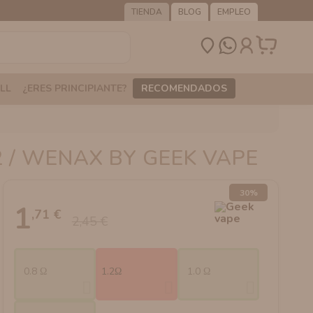
TIENDA
BLOG
EMPLEO
LL
¿ERES PRINCIPIANTE?
RECOMENDADOS
2 / WENAX BY GEEK VAPE
30%
1
,71 €
2,45 €
0.8 Ω
1.2Ω
1.0 Ω