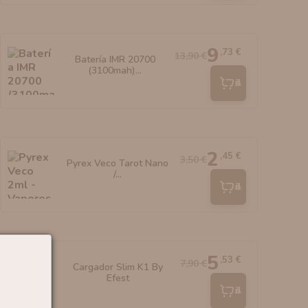
9
,73 €
13,90 €
Batería IMR 20700
(3100mah)...
Añadir
2
,45 €
3,50 €
Pyrex Veco Tarot Nano
/...
Añadir
5
,53 €
7,90 €
Cargador Slim K1 By
Efest
Añadir