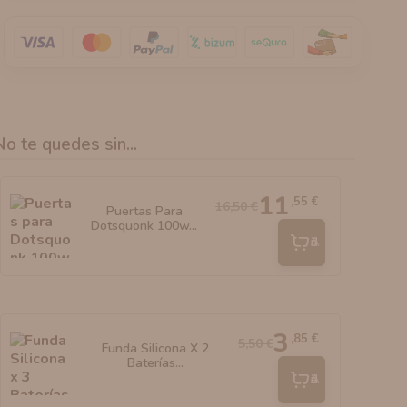
No te quedes sin...
11
,55 €
16,50 €
Puertas Para
Dotsquonk 100w...
Añadir
3
,85 €
5,50 €
Funda Silicona X 2
Baterías...
Añadir