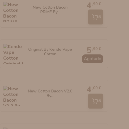
4
,90 €
New Cotton Bacon
PRIME By...
Añadir
5
,90 €
Original By Kendo Vape
Cotton
Agotado
4
,00 €
New Cotton Bacon V2.0
By...
Añadir