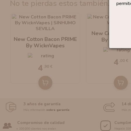
no te pierdas estos también...
permiti
New Cotton Bac
New Cotton Bacon PRIME
By WicknV
By WicknVapes
4
,00 €
4
,90 €
3 años de garantía
14 d
Más información
sobre garantía
Más in
Compromiso de calidad
Cumplim
+ 100.000 clientes nos avalan
Negocio 10