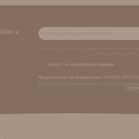
cias y
Puede darse de baja en cualquier momento. Para ello, c
contacto en el aviso legal.
Acepto las
condiciones legales
.
Responsable del tratamiento:
VAPERS GROUPS S
Dirección del responsable:
Calle Castilla La Ma
Finalidad:
Sus datos serán usados para poder en
tratamos sus datos
aquí
).
Publicidad:
Solo le enviaremos publicidad con su
en nuestro sitio web nos permitirá mediante la re
similares a los artículos que ha adquirido. Puede 
en cualquier momento y de forma gratuita..
Legitimación:
Únicamente trataremos sus datos co
mediante la casilla correspondiente establecida al