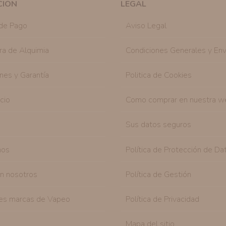
CIÓN
LEGAL
Destinatarios:
Con carácter general, sólo el per
autorizado podrá tener conocimiento de la inform
de Pago
Aviso Legal
Derechos:
Tiene derecho a saber qué información 
como se explica en la información adicional dispo
ra de Alquimia
Condiciones Generales y Env
nes y Garantía
Politica de Cookies
icio
Como comprar en nuestra w
Sus datos seguros
nos
Política de Protección de Da
on nosotros
Política de Gestión
es marcas de Vapeo
Política de Privacidad
Mapa del sitio