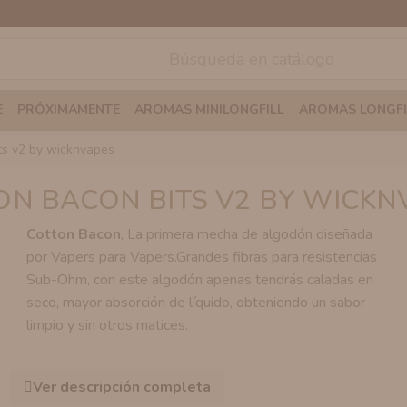
E
PRÓXIMAMENTE
AROMAS MINILONGFILL
AROMAS LONGFI
its v2 by wicknvapes
ON BACON BITS V2 BY WICKN
Cotton Bacon
, La primera mecha de algodón diseñada
por Vapers para Vapers.Grandes fibras para resistencias
Sub-Ohm, con este algodón apenas tendrás caladas en
seco, mayor absorción de líquido, obteniendo un sabor
limpio y sin otros matices.
Ver descripción completa