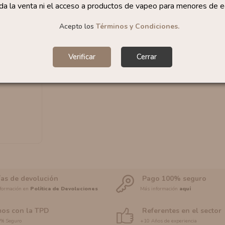
da la venta ni el acceso a productos de vapeo para menores de e
Acepto los
Términos y Condiciones.
on V2.0
Verificar
Cerrar
apes
ías de devolución
Pago 100% seguro
formación en
Política de Devoluciones
Más información
aquí
os con la TPD
Referentes en el sector
0% Seguro
+10 Años de experiencia