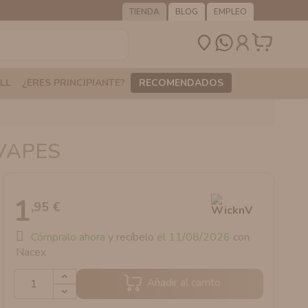
TIENDA
BLOG
EMPLEO
LL
¿ERES PRINCIPIANTE?
RECOMENDADOS
VAPES
1
,95 €
Cómpralo ahora
y recíbelo
el 11/08/2026
con
Nacex
Añadir al carrito