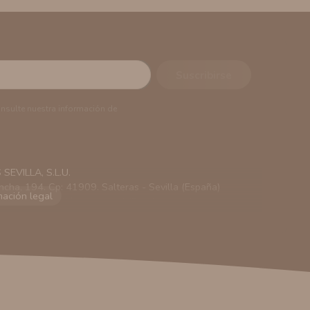
onsulte nuestra información de
EVILLA, S.L.U.
ncha, 194. Cp: 41909. Salteras - Sevilla (España)
viarle información comercial (Puede consultar como
 autorización previa. No obstante, efectuar una compra
lación contractual informarle y ofrecerle promociones
solicitar la cancelación de comunicaciones comerciales
n su consentimiento previo, que podrá facilitarnos
 efecto.