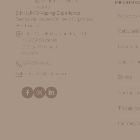
INFORMA
SINHUMO Vaping Experience
Métodos 
Tienda de Vapeo Online y Cigarrillos
Electrónicos.
Calculado
Calle Castilla La Mancha, 194
41909 Salteras
Devolucio
Sevilla Provincia
España
Guía de in
689754620
contacto@sinhumo.net
Envíos
Contácte
Trabaja c
Las mejor