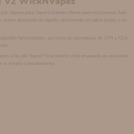
ts V2 WickNVapes
 por Vapers para Vapers.Grandes fibras para resistencias Sub-
mayor absorción de líquido, obteniendo un sabor limpio y sin
l algodón farmacéutico , así como en normativas de CFR y FDA
ción.
ilares a las del "bacon".El producto está envasado en una bolsa
ver a cerrarlo cómodamente.