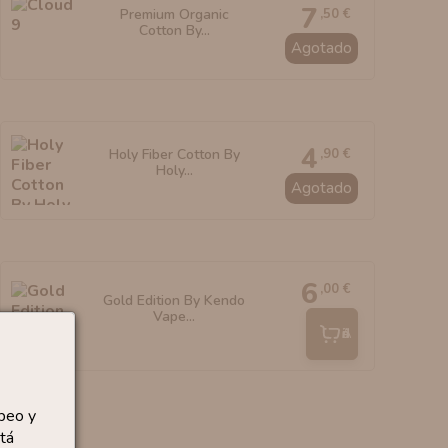
7
,50 €
Premium Organic
Cotton By...
Agotado
4
,90 €
Holy Fiber Cotton By
Holy...
Agotado
6
,00 €
Gold Edition By Kendo
Vape...
Añadir
peo y
tá