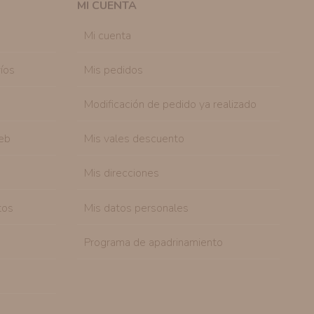
MI CUENTA
sonal de nuestra entidad que esté debidamente
ación que le pedimos.
Mi cuenta
tenemos sobre usted, corregirla y eliminarla, tal y
nible en nuestra página web.
íos
Mis pedidos
Modificación de pedido ya realizado
eb
Mis vales descuento
Mis direcciones
tos
Mis datos personales
Programa de apadrinamiento