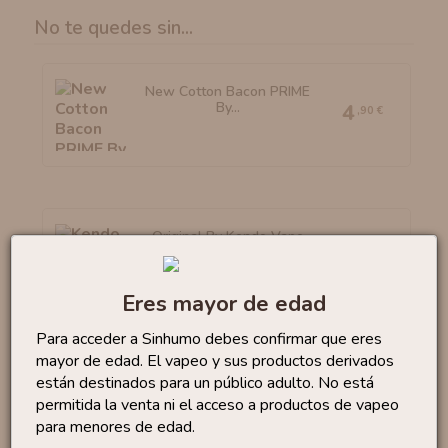
No te quedes sin...
New Cotton Bacon PRIME
By...
4
,90 €
Original By Kendo Vape
Cotton
5
,90 €
Eres mayor de edad
Para acceder a Sinhumo debes confirmar que eres
mayor de edad. El vapeo y sus productos derivados
New Cotton Bacon V2.0
están destinados para un público adulto. No está
By...
4
,00 €
permitida la venta ni el acceso a productos de vapeo
para menores de edad.