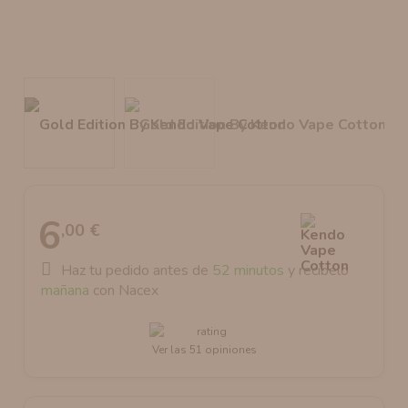
AROMANIC
ATOMIZADOR DEAD RABBIT RDA
RESISTENCIAS ARTESANALES RECOMENDADAS
ATOMIZADOR DEAD RABBIT RTA
6
,00 €
Haz tu pedido antes de
52 minutos
y recíbelo
mañana
con Nacex
Ver las 51 opiniones