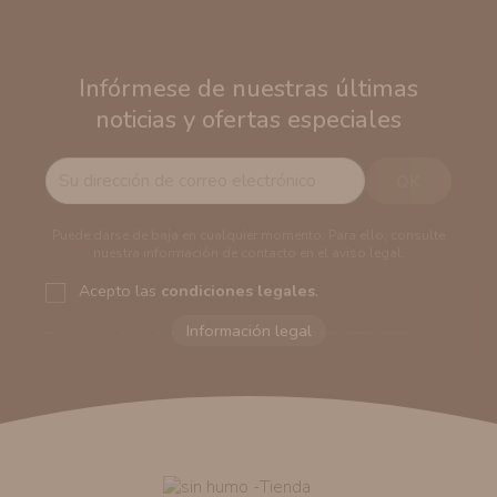
Infórmese de nuestras últimas
noticias y ofertas especiales
Puede darse de baja en cualquier momento. Para ello, consulte
nuestra información de contacto en el aviso legal.
Acepto las
condiciones legales
.
Responsable del tratamiento:
VAPERS GROUPS
SEVILLA, S.L.U.
Dirección del responsable:
Calle Castilla La Mancha,
194. Cp: 41909. Salteras - Sevilla (España)
Finalidad:
Sus datos serán usados para poder enviarle
información comercial (Puede consultar como tratamos
sus datos
aquí
).