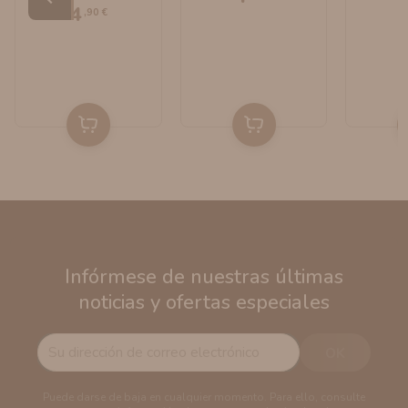
Bombo E-Liquids
4
,90 €
Infórmese de nuestras últimas
noticias y ofertas especiales
Puede darse de baja en cualquier momento. Para ello, consulte