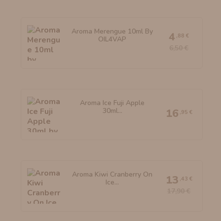
Aroma Merengue 10ml By
4
,88 €
OIL4VAP
6,50 €
Aroma Ice Fuji Apple
30ml...
16
,95 €
Aroma Kiwi Cranberry On
13
,43 €
Ice...
17,90 €