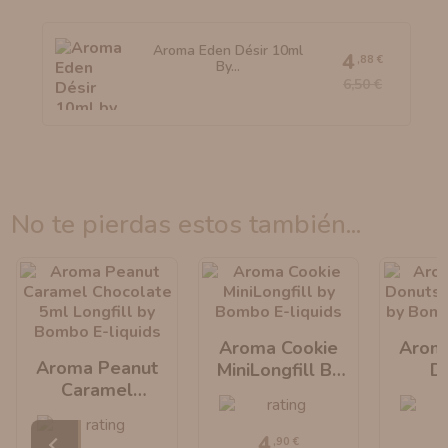
Aroma Eden Désir 10ml
4
,88 €
By...
6,50 €
no te pierdas estos también...
Aroma Cookie
Arom
Aroma Peanut
MiniLongfill By
D
Caramel
Bombo E-Liquids
MiniLo
Chocolate
Bombo 
MiniLongfill By
4
,90 €