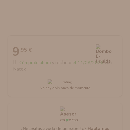
AROMANIC
ATOMIZADOR DEAD RABBIT RDA
RESISTENCIAS ARTESANALES RECOMENDADAS
ATOMIZADOR DEAD RABBIT RTA
9
,95 €
Cómpralo ahora
y recíbelo
el 11/08/2026
con
Nacex
No hay opiniones de momento
¿Necesitas ayuda de un experto?
Hablamos