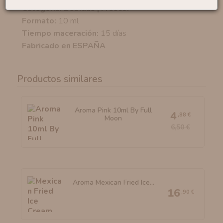
Categoría: Bebidas | Frescor
Formato:
10 ml
Tiempo maceración:
15 días
Fabricado en ESPAÑA
Productos similares
Aroma Pink 10ml By Full
4
,88 €
Moon
6,50 €
Aroma Mexican Fried Ice...
16
,90 €