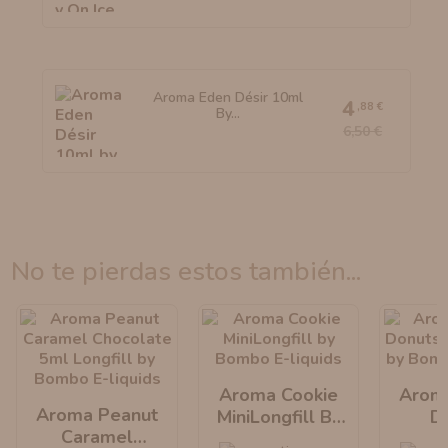
Aroma Eden Désir 10ml
4
,88 €
By...
6,50 €
no te pierdas estos también...
Aroma Cookie
Arom
Aroma Peanut
MiniLongfill By
D
Caramel
Bombo E-Liquids
MiniLo