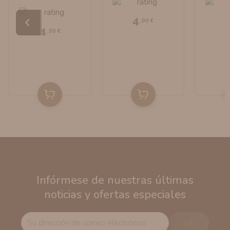
Chocolate
Bombo 
MiniLongfill By
4
,90 €
Bombo E-Liquids
4
,90 €
Infórmese de nuestras últimas
noticias y ofertas especiales