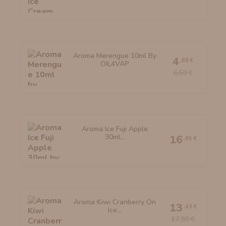
Aroma Merengue 10ml By
4
,88 €
OIL4VAP
6,50 €
Aroma Ice Fuji Apple
30ml...
16
,95 €
Aroma Kiwi Cranberry On
13
,43 €
Ice...
17,90 €