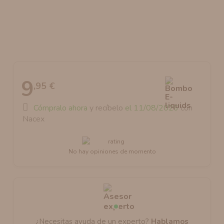
AROMANIC
ATOMIZADOR DEAD RABBIT RDA
RESISTENCIAS ARTESANALES RECOMENDADAS
ATOMIZADOR DEAD RABBIT RTA
9
,95 €
Cómpralo ahora
y recíbelo
el 11/08/2026
con
Nacex
No hay opiniones de momento
¿Necesitas ayuda de un experto?
Hablamos