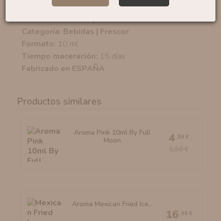
Marca:
Bombo E-liquids
Categoría: Bebidas | Frescor
Formato:
10 ml
Tiempo maceración:
15 días
Fabricado en ESPAÑA
Productos similares
Aroma Pink 10ml By Full
4
,88 €
Moon
6,50 €
Aroma Mexican Fried Ice...
16
,90 €