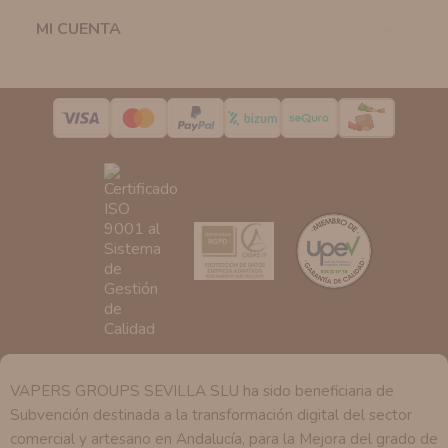
la casilla correspondiente establecida al efecto.
MI CUENTA

Destinatarios:
Con carácter general, sólo el personal
de nuestra entidad que esté debidamente autorizado
podrá tener conocimiento de la información que le
pedimos.
Derechos:
Tiene derecho a saber qué información
tenemos sobre usted, corregirla y eliminarla, tal y como
se explica en la información adicional disponible en
nuestra página web.
VAPERS GROUPS SEVILLA SLU ha sido beneficiaria de
Subvención destinada a la transformación digital del sector
comercial y artesano en Andalucía, para la Mejora del grado de