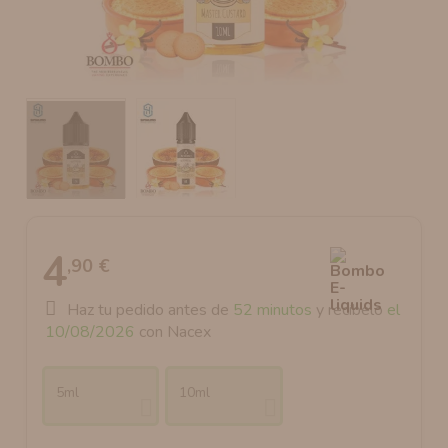
AROMANIC
ATOMIZADOR DEAD RABBIT RDA
RESISTENCIAS ARTESANALES RECOMENDADAS
ATOMIZADOR DEAD RABBIT RTA
4
,90 €
Haz tu pedido antes de
52 minutos
y recíbelo
el
10/08/2026
con Nacex
5ml
10ml