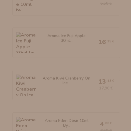
6,50 €
Aroma Ice Fuji Apple
30ml...
16
,95 €
Aroma Kiwi Cranberry On
13
,43 €
Ice...
17,90 €
Aroma Eden Désir 10ml
4
,88 €
By...
6,50 €