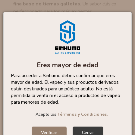
fina base de tiernas galletas
. Un sabor clásico
perfeccionado para los más exigentes.
Estos aromas se presentan en dos formatos
diferentes de
Longfill:
Bote de 15 ml
que incluye
5 ml de aroma
para que
solo tengas que añadir
Nicokits Salts para
Minilongfill
y obtener un total de 15 ml.
Eres mayor de edad
Bote de 30 ml
que incluye
10 ml de aroma
para que
solo tengas que añadir
2
Nicokits Salts para
Para acceder a Sinhumo debes confirmar que eres
Minilongfill
y obtener un total de 30 ml.
mayor de edad. El vapeo y sus productos derivados
están destinados para un público adulto. No está
permitida la venta ni el acceso a productos de vapeo
Marca:
Bombo E-liquids
para menores de edad.
Categoría:
Postre
Formato:
5 ml | 10 ml
Acepto los
Términos y Condiciones.
Porcentaje recomendado:
33%
Tiempo maceración:
15 días
Verificar
Cerrar