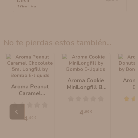
no te pierdas estos también...
Aroma Cookie
Arom
Aroma Peanut
MiniLongfill By
D
Caramel
Bombo E-Liquids
MiniLo
Chocolate
Bombo 
MiniLongfill By
4
,90 €
Bombo E-Liquids
4
,90 €