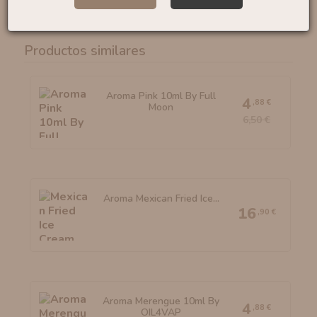
Fabricado en ESPAÑA
Productos similares
Aroma Pink 10ml By Full
4
,88 €
Moon
6,50 €
Aroma Mexican Fried Ice...
16
,90 €
Aroma Merengue 10ml By
4
,88 €
OIL4VAP