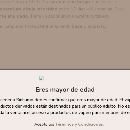
das en Georgia, EE. UU. y
curadas con fuego
. Las hojas se
peratura y baja intesidad
entre 10 días y 6 semanas. Esto
ente ahumado.
Tiene un sabor único a auténtico tabaco.
te completar hasta
30ml
añadiendo
base
o
nicokits
,
Eres mayor de edad
cceder a Sinhumo debes confirmar que eres mayor de edad. El va
ductos derivados están destinados para un público adulto. No es
da la venta ni el acceso a productos de vapeo para menores de e
Acepto los
Términos y Condiciones.