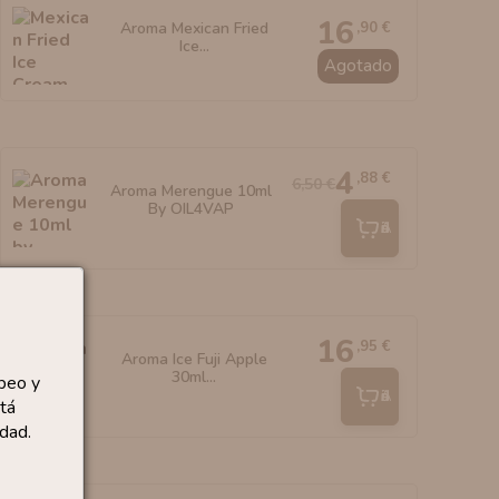
16
,90 €
Aroma Mexican Fried
Ice...
Agotado
4
,88 €
6,50 €
Aroma Merengue 10ml
By OIL4VAP
Añadir
16
,95 €
Aroma Ice Fuji Apple
30ml...
peo y
Añadir
tá
dad.