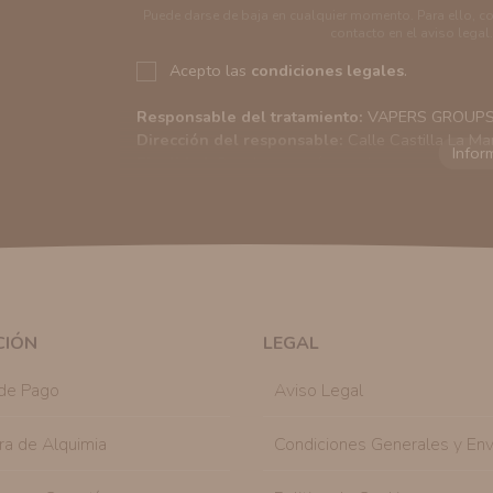
Puede darse de baja en cualquier momento. Para ello, c
contacto en el aviso legal.
Acepto las
condiciones legales
.
Responsable del tratamiento:
VAPERS GROUPS S
Dirección del responsable:
Calle Castilla La Ma
Finalidad:
Sus datos serán usados para poder en
tratamos sus datos
aquí
).
Publicidad:
Solo le enviaremos publicidad con su
en nuestro sitio web nos permitirá mediante la re
similares a los artículos que ha adquirido. Puede 
en cualquier momento y de forma gratuita..
Legitimación:
Únicamente trataremos sus datos co
mediante la casilla correspondiente establecida al
CIÓN
LEGAL
Destinatarios:
Con carácter general, sólo el per
autorizado podrá tener conocimiento de la inform
de Pago
Aviso Legal
Derechos:
Tiene derecho a saber qué información 
como se explica en la información adicional dispo
ra de Alquimia
Condiciones Generales y Env