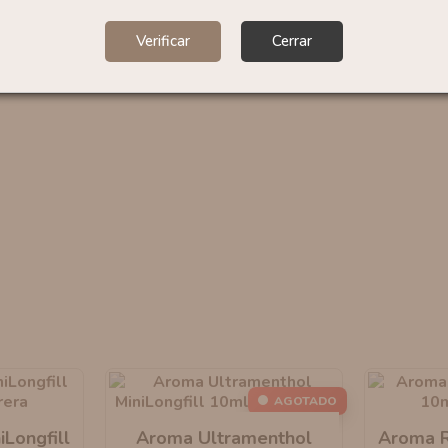
Verificar
Cerrar
AGOTADO
iLongfill
Aroma Ultramenthol
Aroma Ri