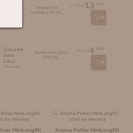
13
,43 €
17,90 €
Aroma Kiwi
Cranberry On Ice...
Añadir
4
,88 €
6,50 €
Aroma Eden Désir
10ml By...
Añadir
vas MiniLongfill
Aroma Peñas MiniLongfill