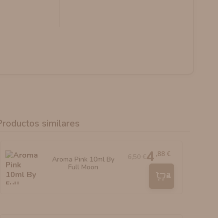
Productos similares
4
,88 €
6,50 €
Aroma Pink 10ml By
Full Moon
Añadir