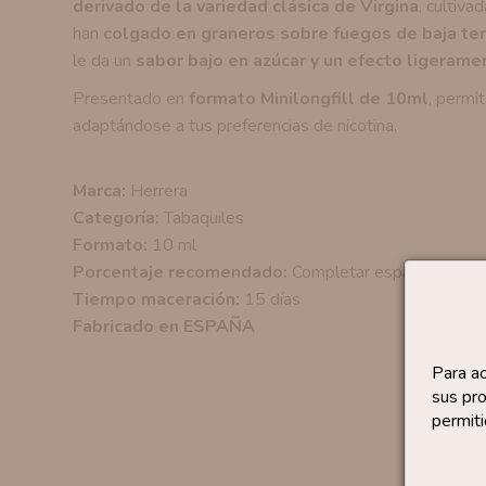
derivado de la variedad clásica de Virgina
, cultiva
han
colgado en graneros sobre fuegos de baja tem
le da un
sabor bajo en azúcar y un efecto ligeram
Presentado en
formato Minilongfill de 10ml
, permi
adaptándose a tus preferencias de nicotina.
Marca:
Herrera
Categoría:
Tabaquiles
Formato:
10 ml
Porcentaje recomendado:
Completar espacio extra
Tiempo maceración:
15 días
Fabricado en ESPAÑA
Para a
sus pro
permiti