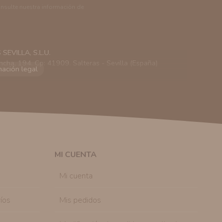
onsulte nuestra información de
EVILLA, S.L.U.
ncha, 194. Cp: 41909. Salteras - Sevilla (España)
viarle información comercial (Puede consultar como
 autorización previa. No obstante, efectuar una compra
lación contractual informarle y ofrecerle promociones
solicitar la cancelación de comunicaciones comerciales
n su consentimiento previo, que podrá facilitarnos
 efecto.
MI CUENTA
sonal de nuestra entidad que esté debidamente
ación que le pedimos.
Mi cuenta
tenemos sobre usted, corregirla y eliminarla, tal y
nible en nuestra página web.
íos
Mis pedidos