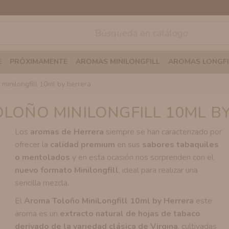
E
PRÓXIMAMENTE
AROMAS MINILONGFILL
AROMAS LONGFI
 minilongfill 10ml by herrera
LOÑO MINILONGFILL 10ML B
Los
aromas de Herrera
siempre se han caracterizado por
ofrecer la
calidad premium
en sus
sabores tabaquiles
o mentolados
y en esta ocasión nos sorprenden con el
nuevo formato Minilongfill
, ideal para realizar una
sencilla mezcla.
El
Aroma Toloño MiniLongfill 10ml by Herrera
este
aroma es un
extracto natural de hojas de tabaco
derivado de la variedad clásica de Virgina
, cultivadas