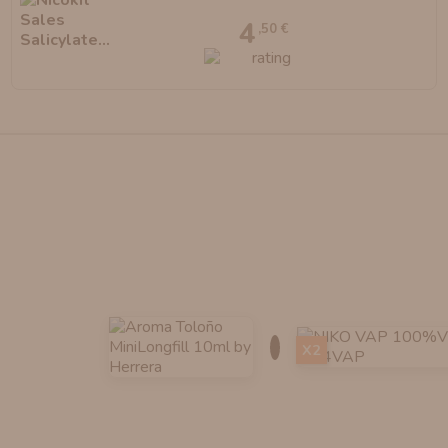
4
,50 €
X2