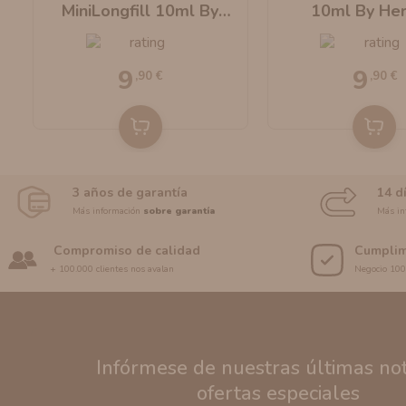
a
MiniLongfill 10ml By
10ml By Her
Herrera
9
9
,90 €
,90 €
3 años de garantía
14 d
Más información
sobre garantía
Más in
Compromiso de calidad
Cumplim
+ 100.000 clientes nos avalan
Negocio 10
Infórmese de nuestras últimas noti
ofertas especiales