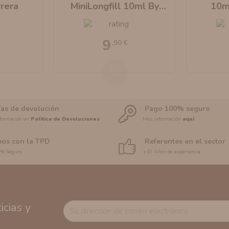
rera
MiniLongfill 10ml By
10m
Herrera
9
,90 €
ías de devolución
Pago 100% seguro
formación en
Política de Devoluciones
Más información
aquí
os con la TPD
Referentes en el sector
0% Seguro
+10 Años de experiencia
cias y