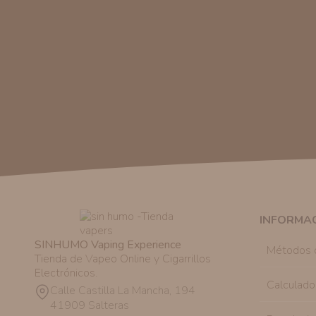
INFORMA
SINHUMO Vaping Experience
Métodos 
Tienda de Vapeo Online y Cigarrillos
Electrónicos.
Calculado
Calle Castilla La Mancha, 194
41909 Salteras