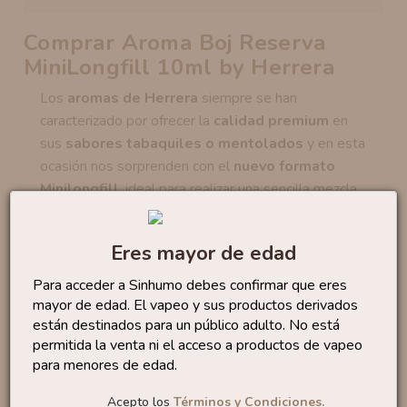
Comprar Aroma Boj Reserva
MiniLongfill 10ml by Herrera
Los
aromas de Herrera
siempre se han
caracterizado por ofrecer la
calidad premium
en
sus
sabores tabaquiles o mentolados
y en esta
ocasión nos sorprenden con el
nuevo formato
Minilongfill
, ideal para realizar una sencilla mezcla.
El
Aroma Boj Reserva MiniLongfill 10ml by
Herrera
diseñado para los amantes del
auténtico
Eres mayor de edad
sabor a tabaco
. Este producto se elabora
a partir
Para acceder a Sinhumo debes confirmar que eres
de extracto natural
de la
variedad North
mayor de edad. El vapeo y sus productos derivados
American Shade
, cultivada bajo sombra en el
están destinados para un público adulto. No está
prestigioso v
alle del río Connecticut, EE.UU
que
permitida la venta ni el acceso a productos de vapeo
se
macera durante 4 semanas en barricas de
para menores de edad.
roble.
Acepto los
Términos y Condiciones.