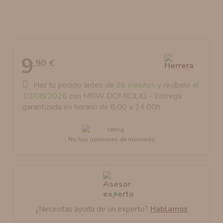
AROMANIC
ATOMIZADOR DEAD RABBIT RDA
RESISTENCIAS ARTESANALES RECOMENDADAS
ATOMIZADOR DEAD RABBIT RTA
9
,90 €
Haz tu pedido antes de
36 minutos
y recíbelo
el
10/08/2026
con MRW DOMICILIO - Entrega
garantizada en horario de 8:00 a 14:00h
No hay opiniones de momento
¿Necesitas ayuda de un experto?
Hablamos