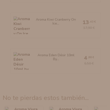
Aroma Kiwi Cranberry On
13
,43 €
Ice...
17,90 €
Aroma Eden Désir 10ml
4
,88 €
By...
6,50 €
no te pierdas estos también...