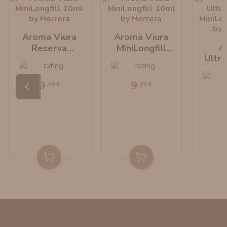
Aroma Viura
Aroma Viura
A
Reserva
MiniLongfill
Ultr
MiniLongfill
10ml By Herrera
Mini
10ml By Herrera
10ml B
9
9
,90 €
,90 €