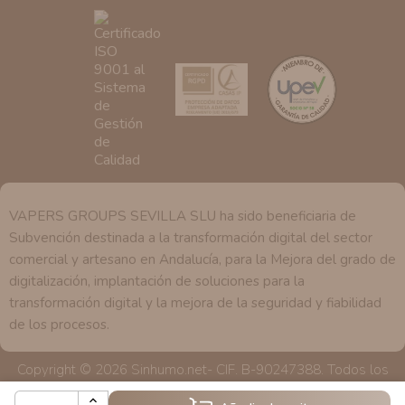
se explica en la información adicional disponible en
nuestra página web.
VAPERS GROUPS SEVILLA SLU ha sido beneficiaria de
Subvención destinada a la transformación digital del sector
comercial y artesano en Andalucía, para la Mejora del grado de
digitalización, implantación de soluciones para la
transformación digital y la mejora de la seguridad y fiabilidad
de los procesos.
Copyright © 2026 Sinhumo.net- CIF. B-90247388. Todos los
derechos reservados