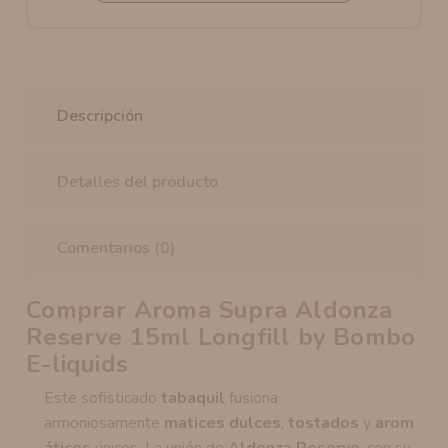
Descripción
Detalles del producto
Comentarios (0)
Comprar Aroma Supra Aldonza
Reserve 15ml Longfill by Bombo
E-liquids
Este sofisticado
tabaquil
fusiona
armoniosamente
matices
dulces
,
tostados
y
arom
áticos
únicos. La unión de
Aldonza Reserve
, con su