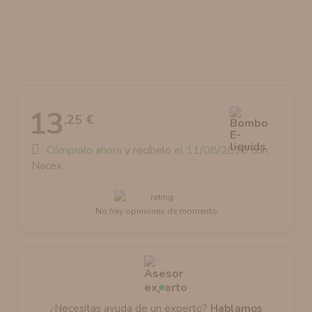
AROMANIC
ATOMIZADOR DEAD RABBIT RDA
RESISTENCIAS ARTESANALES RECOMENDADAS
ATOMIZADOR DEAD RABBIT RTA
13
,25 €
Cómpralo ahora
y recíbelo
el 11/08/2026
con
Nacex
No hay opiniones de momento
¿Necesitas ayuda de un experto?
Hablamos