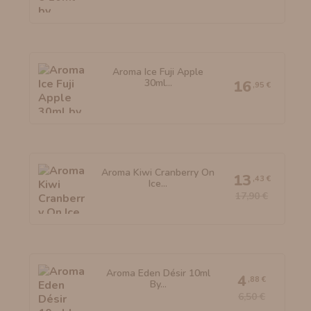
Aroma Ice Fuji Apple
30ml...
16
,95 €
Aroma Kiwi Cranberry On
13
,43 €
Ice...
17,90 €
Aroma Eden Désir 10ml
4
,88 €
By...
6,50 €