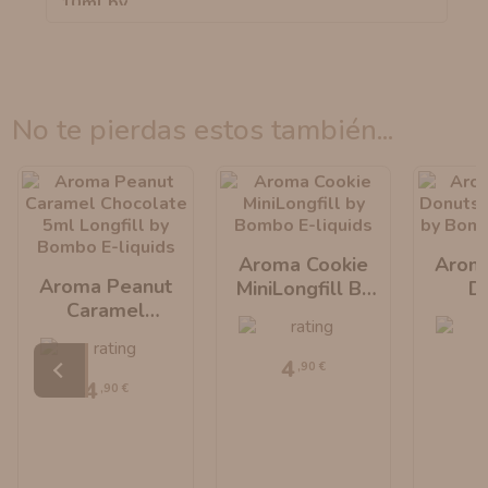
no te pierdas estos también...
Aroma Cookie
Arom
Aroma Peanut
MiniLongfill By
D
Caramel
Bombo E-Liquids
MiniLo
Chocolate
Bombo 
MiniLongfill By
4
,90 €
Bombo E-Liquids
4
,90 €