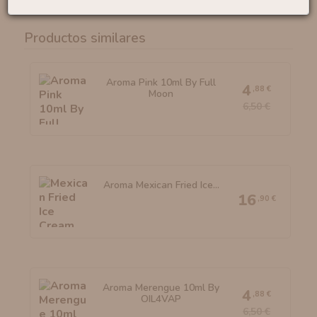
Productos similares
Aroma Pink 10ml By Full
4
,88 €
Moon
6,50 €
Aroma Mexican Fried Ice...
16
,90 €
Aroma Merengue 10ml By
4
,88 €
OIL4VAP
6,50 €