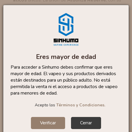
equilibrada mezcla de
tabacos selectos
, enriquecida
con
vainilla macerada en roble americano
y
refinada mediante una prolongada triple maceración,
y
Supra Reserve
, con sus
notas dulces y
equilibradas
de tabaco con matices
acaramelados y tostados
realzadas por su
innovadora técnica de doble maceración, dan como
Eres mayor de edad
resultado un
sabor complejo
, que
combina
profundidad y dulzura
, con un
acabado
Para acceder a Sinhumo debes confirmar que eres
ahumado y tostado
que deleita los sentidos.
mayor de edad. El vapeo y sus productos derivados
están destinados para un público adulto. No está
permitida la venta ni el acceso a productos de vapeo
Marca:
Bombo E-liquids
para menores de edad.
Categoría: Tabaquiles | Postres
Acepto los
Términos y Condiciones.
Formato:
15 ml
Porcentaje recomendado:
25%
Tiempo maceración:
21 dias
Verificar
Cerrar
Fabricado en ESPAÑA