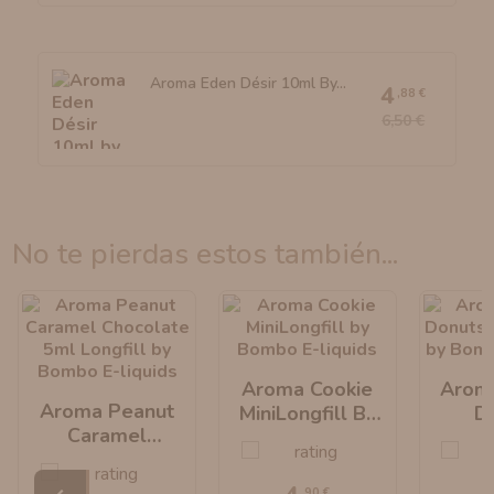
Aroma Eden Désir 10ml By...
4
,88 €
6,50 €
no te pierdas estos también...
Aroma Cookie
Arom
Aroma Peanut
MiniLongfill By
D
Caramel
Bombo E-Liquids
MiniLo
Chocolate
Bombo 
MiniLongfill By
,90 €