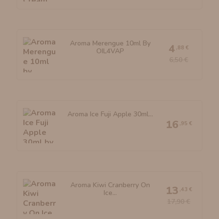
Aroma Merengue 10ml By
4
,88 €
OIL4VAP
6,50 €
Aroma Ice Fuji Apple 30ml...
16
,95 €
Aroma Kiwi Cranberry On
13
,43 €
Ice...
17,90 €