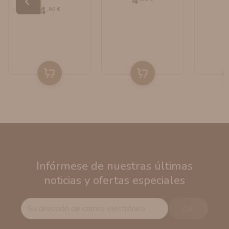
4
Bombo E-Liquids
4
,90 €
Infórmese de nuestras últimas
noticias y ofertas especiales