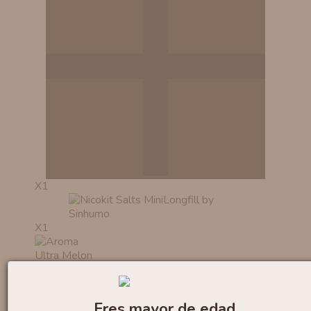
X1
X1
Eres mayor de edad