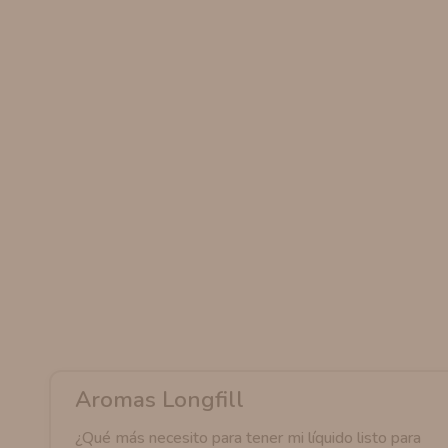
AROMANIC
ATOMIZADOR DEAD RABBIT RDA
RESISTENCIAS ARTESANALES RECOMENDADAS
ATOMIZADOR DEAD RABBIT RTA
Aromas Longfill
¿Qué más necesito para tener mi líquido listo para