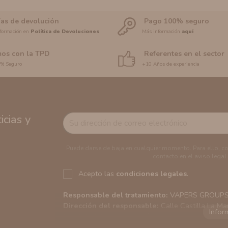
ías de devolución
Pago 100% seguro
formación en
Política de Devoluciones
Más información
aquí
os con la TPD
Referentes en el sector
0% Seguro
+10 Años de experiencia
cias y
Puede darse de baja en cualquier momento. Para ello, c
contacto en el aviso legal.
Acepto las
condiciones legales
.
Responsable del tratamiento:
VAPERS GROUPS S
Dirección del responsable:
Calle Castilla La Ma
Finalidad:
Sus datos serán usados para poder en
tratamos sus datos
aquí
).