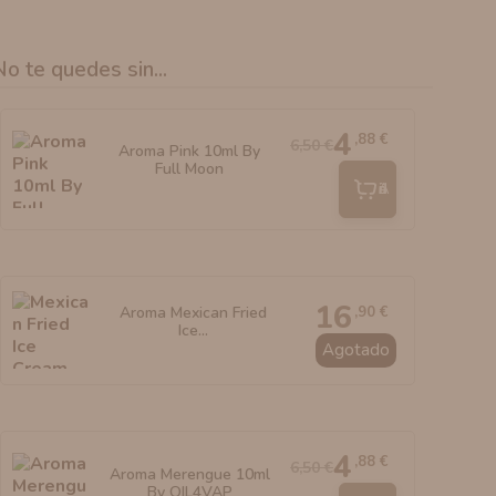
No te quedes sin...
4
,88 €
6,50 €
Aroma Pink 10ml By
Full Moon
Añadir
16
,90 €
Aroma Mexican Fried
Ice...
Agotado
4
,88 €
6,50 €
Aroma Merengue 10ml
By OIL4VAP