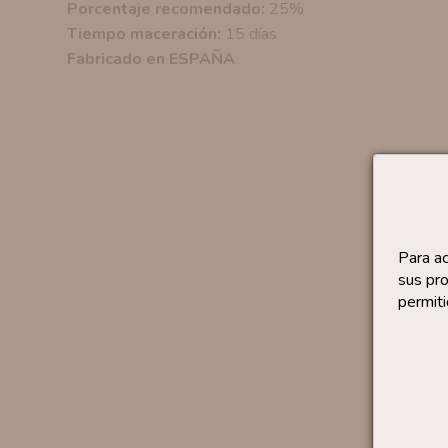
Porcentaje recomendado:
25%
Tiempo maceración:
15 días
Fabricado en ESPAÑA
Para a
sus pro
permiti