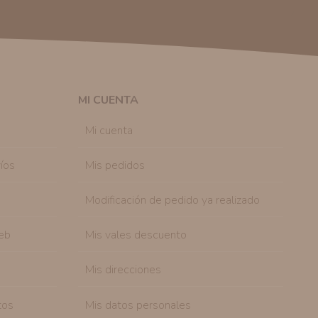
 autorización previa. No obstante, efectuar una compra
lación contractual informarle y ofrecerle promociones
solicitar la cancelación de comunicaciones comerciales
n su consentimiento previo, que podrá facilitarnos
 efecto.
MI CUENTA
sonal de nuestra entidad que esté debidamente
ación que le pedimos.
Mi cuenta
tenemos sobre usted, corregirla y eliminarla, tal y
nible en nuestra página web.
íos
Mis pedidos
Modificación de pedido ya realizado
eb
Mis vales descuento
Mis direcciones
tos
Mis datos personales