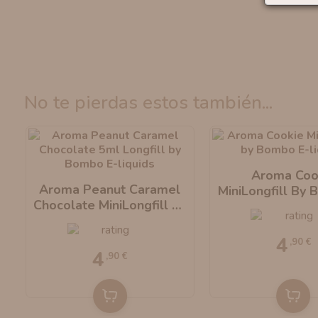
no te pierdas estos también...
Aroma Coo
Aroma Peanut Caramel
MiniLongfill By
-
Chocolate MiniLongfill By
Liquids
Bombo E-Liquids
4
,90 €
4
,90 €