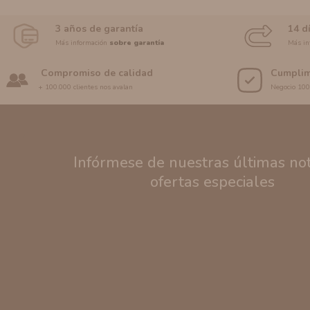
3 años de garantía
14 d
Más información
sobre garantía
Más in
Compromiso de calidad
Cumplim
+ 100.000 clientes nos avalan
Negocio 10
Infórmese de nuestras últimas noti
ofertas especiales