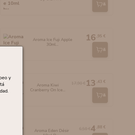
Añadir
16
,95 €
Aroma Ice Fuji Apple
30ml...
Añadir
peo y
13
,43 €
17,90 €
tá
Aroma Kiwi
Cranberry On Ice...
dad.
Añadir
4
,88 €
6,50 €
Aroma Eden Désir