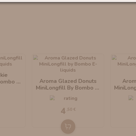
kie
Aroma Glazed Donuts
Arom
 Bombo E-
MiniLongfill By Bombo E-
MiniLong
Liquids
4
,50 €