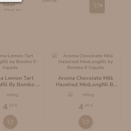
10ml By...
Añadir
a Lemon Tart
Aroma Chocolate Milk
fill By Bombo E-
Hazelnut MiniLongfill By
Liquids
Bombo E-Liquids
4
4
,50 €
,90 €