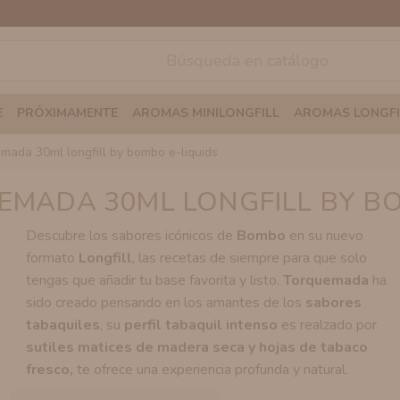
E
PRÓXIMAMENTE
AROMAS MINILONGFILL
AROMAS LONGFI
emada 30ml longfill by bombo e-liquids
MADA 30ML LONGFILL BY BO
Descubre los sabores icónicos de
Bombo
en su nuevo
formato
Longfill
, las recetas de siempre para que solo
tengas que añadir tu base favorita y listo.
Torquemada
ha
sido creado pensando en los amantes de los
sabores
tabaquiles
, su
perfil tabaquil intenso
es realzado por
sutiles matices de madera seca y hojas de tabaco
fresco,
te ofrece una experiencia profunda y natural.