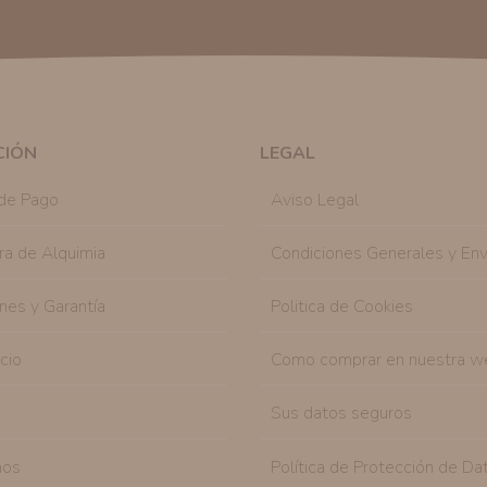
Publicidad:
Solo le enviaremos publicidad con su
en nuestro sitio web nos permitirá mediante la re
similares a los artículos que ha adquirido. Puede 
en cualquier momento y de forma gratuita..
Legitimación:
Únicamente trataremos sus datos co
mediante la casilla correspondiente establecida al
CIÓN
LEGAL
Destinatarios:
Con carácter general, sólo el per
autorizado podrá tener conocimiento de la inform
de Pago
Aviso Legal
Derechos:
Tiene derecho a saber qué información 
como se explica en la información adicional dispo
ra de Alquimia
Condiciones Generales y Env
nes y Garantía
Politica de Cookies
icio
Como comprar en nuestra w
Sus datos seguros
nos
Política de Protección de Da