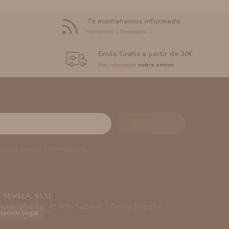
Te mantenemos informado
Promociones y Novedades
Envío Gratis a partir de 30€
Más información
sobre envíos
onsulte nuestra información de
EVILLA, S.L.U.
ncha, 194. Cp: 41909. Salteras - Sevilla (España)
viarle información comercial (Puede consultar como