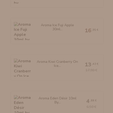
Aroma Ice Fuji Apple
30ml...
16
,95 €
Aroma Kiwi Cranberry On
13
,43 €
Ice...
17,90 €
Aroma Eden Désir 10ml
4
,88 €
By...
6,50 €