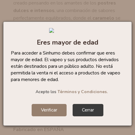
creado pensando en los amantes de los
postres
dulces e intensos
, una combinación de sabores
perfectamente equilibrados, donde el
caramelo
se
funde con el
crujiente de los cacahuetes
todo ello
recubierto con una fina capa de
chocolate con leche
,
para crear ese sabor a
barritas de chocolate
que
Eres mayor de edad
tanto nos gusta.
Para acceder a Sinhumo debes confirmar que eres
Estos aromas se presentan en formato
Longfill
,
mayor de edad. El vapeo y sus productos derivados
están destinados para un público adulto. No está
botes de 120 ml
que incluyen
24 ml de aroma
para
permitida la venta ni el acceso a productos de vapeo
que solo tengas que añadir base y listo.
para menores de edad.
Marca:
Bombo E-liquids
Acepto los
Términos y Condiciones.
Categoría:
Dulce
Formato:
24 ml
Verificar
Cerrar
Porcentaje recomendado:
20%
Tiempo maceración:
15 días
Fabricado en ESPAÑA