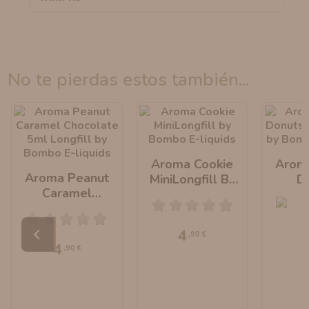
no te pierdas estos también...
Aroma Cookie
Arom
Aroma Peanut
MiniLongfill By
D
Caramel
Bombo E-Liquids
MiniLo
Chocolate
Bombo 
MiniLongfill By
4
,90 €
Bombo E-Liquids
4
,90 €