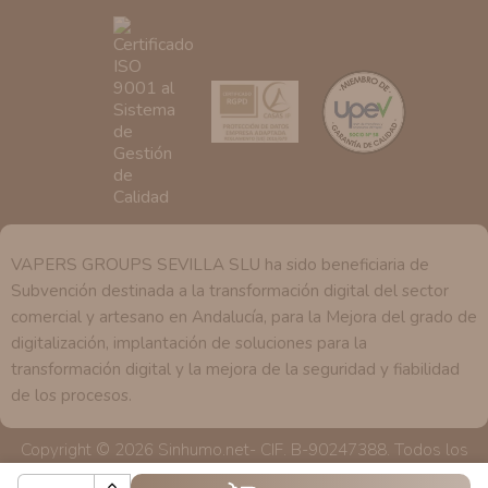
se explica en la información adicional disponible en
nuestra página web.
VAPERS GROUPS SEVILLA SLU ha sido beneficiaria de
Subvención destinada a la transformación digital del sector
comercial y artesano en Andalucía, para la Mejora del grado de
digitalización, implantación de soluciones para la
transformación digital y la mejora de la seguridad y fiabilidad
de los procesos.
Copyright © 2026 Sinhumo.net- CIF. B-90247388. Todos los
derechos reservados