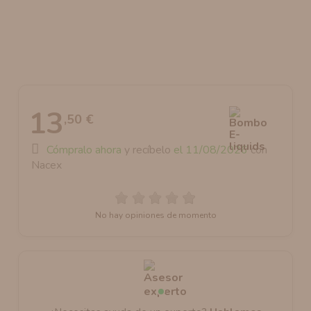
AROMANIC
ATOMIZADOR DEAD RABBIT RDA
RESISTENCIAS ARTESANALES RECOMENDADAS
ATOMIZADOR DEAD RABBIT RTA
13
,50 €
Cómpralo ahora
y recíbelo
el 11/08/2026
con
Nacex
No hay opiniones de momento