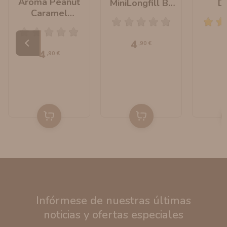
Aroma Peanut
MiniLongfill By
D
Caramel
Bombo E-Liquids
MiniLo
Chocolate
Bombo 
MiniLongfill By
4
,90 €
Bombo E-Liquids
4
,90 €
Infórmese de nuestras últimas
noticias y ofertas especiales