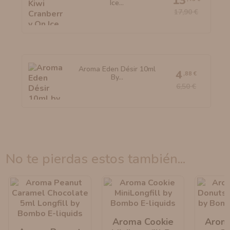
13
Ice...
17,90 €
Aroma Eden Désir 10ml
4
,88 €
By...
6,50 €
no te pierdas estos también...
Aroma Cookie
Arom