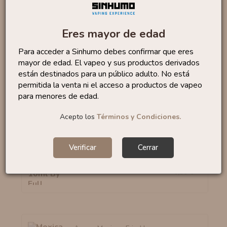
Marca:
Bombo E-liquids
Eres mayor de edad
Categoría: Bebidas | Frescor
Formato:
24 ml
Para acceder a Sinhumo debes confirmar que eres
mayor de edad. El vapeo y sus productos derivados
Porcentaje recomendado:
20%
están destinados para un público adulto. No está
Tiempo maceración:
15 días
permitida la venta ni el acceso a productos de vapeo
Fabricado en ESPAÑA
para menores de edad.
Acepto los
Términos y Condiciones.
No te quedes sin...
Verificar
Cerrar
Aroma Pink 10ml By Full
4
,88 €
Moon
6,50 €