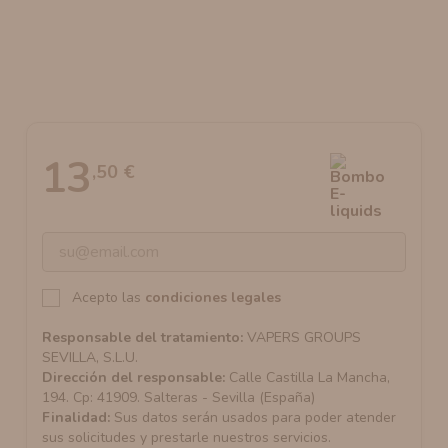
AROMANIC
ATOMIZADOR DEAD RABBIT RDA
RESISTENCIAS ARTESANALES RECOMENDADAS
ATOMIZADOR DEAD RABBIT RTA
13
,50 €
Acepto las
condiciones legales
Responsable del tratamiento:
VAPERS GROUPS
SEVILLA, S.L.U.
Dirección del responsable:
Calle Castilla La Mancha,
194. Cp: 41909. Salteras - Sevilla (España)
Finalidad:
Sus datos serán usados para poder atender
sus solicitudes y prestarle nuestros servicios.