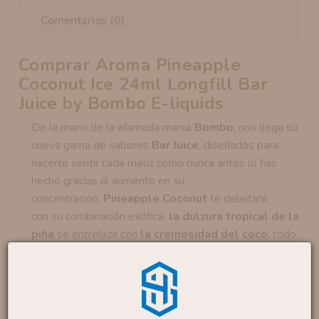
Comentarios (0)
Comprar Aroma Pineapple
Coconut Ice 24ml Longfill Bar
Juice by Bombo E-liquids
De la mano de la afamada marca
Bombo
, nos llega su
nueva gama de sabores
Bar Juice
, diseñados para
hacerte sentir cada matiz como nunca antes lo has
hecho gracias al aumento en su
concentración.
Pineapple Coconut
te deleitará
con su combinación exótica,
la dulzura tropical de la
piña
se entrelaza con
la cremosidad del coco
, todo
ello aderezado con un
sutil toque de frescor
.
Estos aromas se presentan en formato
Longfill
,
botes de 120 ml
que incluyen
24 ml de aroma
para
que solo tengas que añadir base y listo.