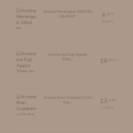
Aroma Merengue 10ml By
4
,88 €
OIL4VAP
6,50 €
Aroma Ice Fuji Apple
30ml...
16
,95 €
Aroma Kiwi Cranberry On
13
,43 €
Ice...
17,90 €