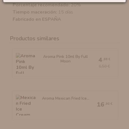
Porcentaje recomendado:
20%
Tiempo maceración:
15 días
Fabricado en ESPAÑA
Productos similares
Aroma Pink 10ml By Full
4
,88 €
Moon
6,50 €
Aroma Mexican Fried Ice...
16
,90 €