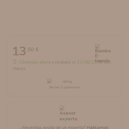
AROMANIC
ATOMIZADOR DEAD RABBIT RDA
RESISTENCIAS ARTESANALES RECOMENDADAS
ATOMIZADOR DEAD RABBIT RTA
13
,50 €
Cómpralo ahora
y recíbelo
el 11/08/2026
con
Nacex
Ver las 3 opiniones
¿Necesitas ayuda de un experto?
Hablamos