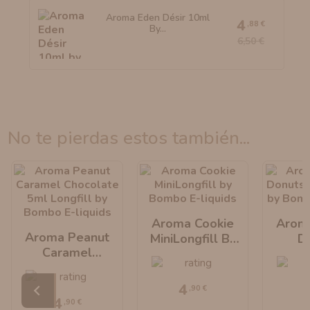
Aroma Eden Désir 10ml
4
,88 €
By...
6,50 €
no te pierdas estos también...
Aroma Cookie
Arom
Aroma Peanut
MiniLongfill By
D
Caramel
Bombo E-Liquids
MiniLo
Chocolate
Bombo 
MiniLongfill By
4
,90 €
Bombo E-Liquids
4
,90 €