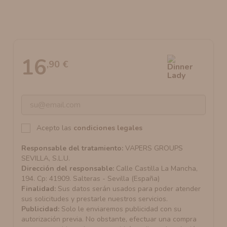
AROMANIC
ATOMIZADOR DEAD RABBIT RDA
RESISTENCIAS ARTESANALES RECOMENDADAS
ATOMIZADOR DEAD RABBIT RTA
16
,90 €
Acepto las
condiciones legales
Responsable del tratamiento:
VAPERS GROUPS
SEVILLA, S.L.U.
Dirección del responsable:
Calle Castilla La Mancha,
194. Cp: 41909. Salteras - Sevilla (España)
Finalidad:
Sus datos serán usados para poder atender
sus solicitudes y prestarle nuestros servicios.
Publicidad:
Solo le enviaremos publicidad con su
autorización previa. No obstante, efectuar una compra