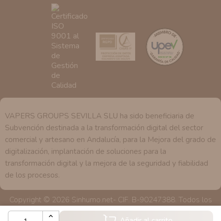
se explica en la información adicional disponible en
nuestra página web.
VAPERS GROUPS SEVILLA SLU ha sido beneficiaria de
Subvención destinada a la transformación digital del sector
comercial y artesano en Andalucía, para la Mejora del grado de
digitalización, implantación de soluciones para la
transformación digital y la mejora de la seguridad y fiabilidad
de los procesos.
Copyright © 2026 Sinhumo.net- CIF. B-90247388. Todos los
derechos reservados
Añadir al carrito