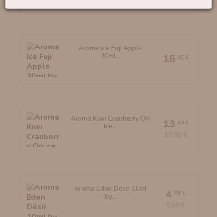
Aroma Ice Fuji Apple
30ml...
16
,95 €
Aroma Kiwi Cranberry On
13
,43 €
Ice...
17,90 €
Aroma Eden Désir 10ml
4
,88 €
By...
6,50 €