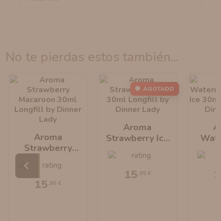
no te pierdas estos también...
AGOTADO
Aroma
A
Aroma
Strawberry Ice
Wat
Strawberry
30ml Longfill By
Slices
Macaroon 30ml
Dinner Lady
Long
Longfill By
Dinn
15
1
,95 €
Dinner Lady
15
,95 €