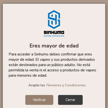
Productos similares
Aroma Pink 10ml By Full
4
,88 €
Moon
6,50 €
Eres mayor de edad
Para acceder a Sinhumo debes confirmar que eres
mayor de edad. El vapeo y sus productos derivados
Aroma Mexican Fried Ice...
están destinados para un público adulto. No está
16
,90 €
permitida la venta ni el acceso a productos de vapeo
para menores de edad.
Acepto los
Términos y Condiciones.
Aroma Merengue 10ml By
4
,88 €
Verificar
Cerrar
OIL4VAP
6,50 €