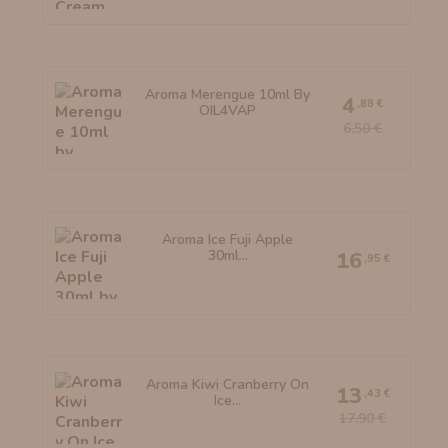
Aroma Merengue 10ml By
4
,88 €
OIL4VAP
6,50 €
Aroma Ice Fuji Apple
30ml...
16
,95 €
Aroma Kiwi Cranberry On
13
,43 €
Ice...
17,90 €