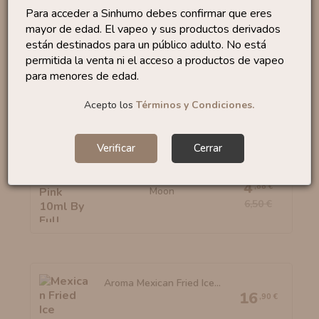
Para acceder a Sinhumo debes confirmar que eres
Marca:
Dinner Lady
mayor de edad. El vapeo y sus productos derivados
Categoría:
Tabaquil/Dulce
están destinados para un público adulto. No está
Formato:
30 ml
permitida la venta ni el acceso a productos de vapeo
Tiempo maceración:
5 a 10 días
para menores de edad.
Fabricado en UK
Acepto los
Términos y Condiciones.
Productos similares
Verificar
Cerrar
Aroma Pink 10ml By Full
4
,88 €
Moon
6,50 €
Aroma Mexican Fried Ice...
16
,90 €