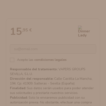
AROMANIC
ATOMIZADOR DEAD RABBIT RDA
RESISTENCIAS ARTESANALES RECOMENDADAS
ATOMIZADOR DEAD RABBIT RTA
15
,95 €
Acepto las
condiciones legales
Responsable del tratamiento:
VAPERS GROUPS
SEVILLA, S.L.U.
Dirección del responsable:
Calle Castilla La Mancha,
194. Cp: 41909. Salteras - Sevilla (España)
Finalidad:
Sus datos serán usados para poder atender
sus solicitudes y prestarle nuestros servicios.
Publicidad:
Solo le enviaremos publicidad con su
autorización previa. No obstante, efectuar una compra