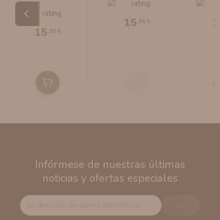
Macaroon 30ml
Dinner Lady
Long
Longfill By
Dinn
15
1
,95 €
Dinner Lady
15
,95 €
Infórmese de nuestras últimas
noticias y ofertas especiales