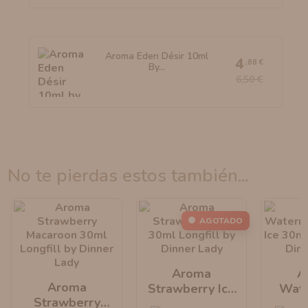
Aroma Eden Désir 10ml
4
,88 €
By...
6,50 €
no te pierdas estos también...
AGOTADO
Aroma
A
Aroma
Strawberry Ice
Wat
Strawberry
30ml Longfill By
Slices