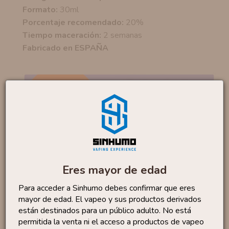
Formato:
30ml
Porcentaje recomendado:
20%
Tiempo maceración:
2 semanas
Fabricado en ESPAÑA
No te quedes sin...
Eres mayor de edad
Para acceder a Sinhumo debes confirmar que eres
Aroma Pink 10ml By Full
mayor de edad. El vapeo y sus productos derivados
4
,88 €
Moon
están destinados para un público adulto. No está
6,50 €
permitida la venta ni el acceso a productos de vapeo