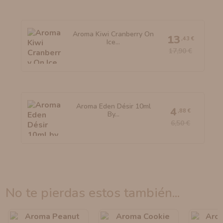
Aroma Kiwi Cranberry On
13
,43 €
Ice...
17,90 €
Aroma Eden Désir 10ml
4
,88 €
By...
6,50 €
no te pierdas estos también...