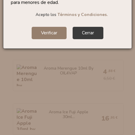
para menores de edad.
Acepto los
Términos y Condiciones.
Aroma Mexican Fried Ice...
16
,90 €
Verificar
Cerrar
Aroma Merengue 10ml By
4
,88 €
OIL4VAP
6,50 €
Aroma Ice Fuji Apple
30ml...
16
,95 €