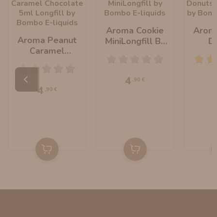
Aroma Cookie
Arom
Aroma Peanut
MiniLongfill By
D
Caramel
Bombo E-Liquids
MiniLo
Chocolate
Bombo 
MiniLongfill By
4
,90 €
Bombo E-Liquids
4
,90 €