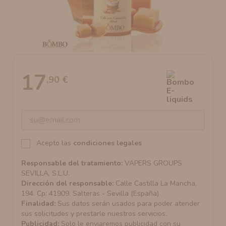
AROMANIC
ATOMIZADOR DEAD RABBIT RDA
RESISTENCIAS ARTESANALES RECOMENDADAS
ATOMIZADOR DEAD RABBIT RTA
17
,90 €
Acepto las
condiciones legales
Responsable del tratamiento:
VAPERS GROUPS
SEVILLA, S.L.U.
Dirección del responsable:
Calle Castilla La Mancha,
194. Cp: 41909. Salteras - Sevilla (España)
Finalidad:
Sus datos serán usados para poder atender
sus solicitudes y prestarle nuestros servicios.
Publicidad:
Solo le enviaremos publicidad con su