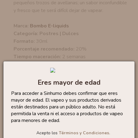
pequeños trozos de avellanas; un sabor inconfundible
y fresco que te será difícil dejar de vapear.
Marca:
Bombo E-liquids
Categoría: Postres | Dulces
Formato:
30ml
Porcentaje recomendado:
20%
Tiempo maceración:
2 semanas
Fabricado en ESPAÑA
Eres mayor de edad
Para acceder a Sinhumo debes confirmar que eres
Productos similares
mayor de edad. El vapeo y sus productos derivados
están destinados para un público adulto. No está
permitida la venta ni el acceso a productos de vapeo
Aroma Pink 10ml By Full
4
,88 €
para menores de edad.
Moon
6,50 €
Acepto los
Términos y Condiciones.