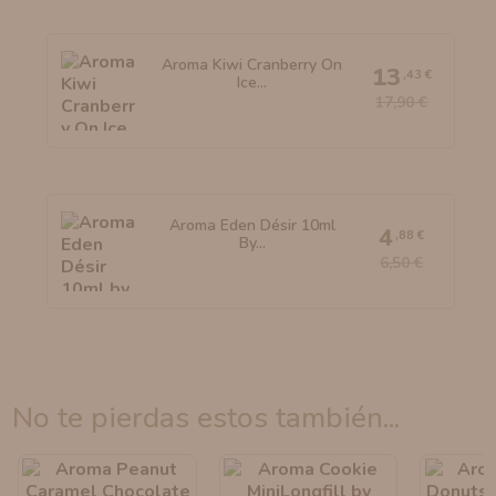
Aroma Kiwi Cranberry On
13
,43 €
Ice...
17,90 €
Aroma Eden Désir 10ml
4
,88 €
By...
6,50 €
no te pierdas estos también...