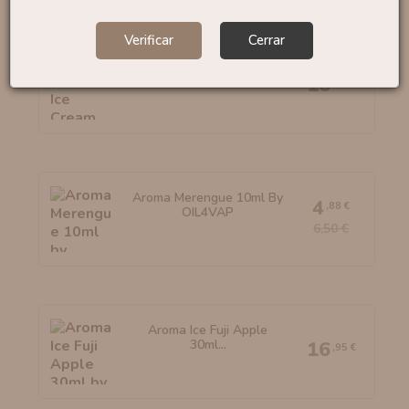
Verificar
Cerrar
Aroma Mexican Fried Ice...
16
,90 €
Aroma Merengue 10ml By
4
,88 €
OIL4VAP
6,50 €
Aroma Ice Fuji Apple
30ml...
16
,95 €