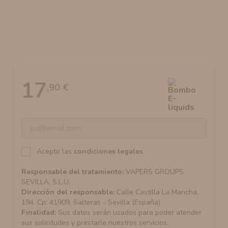
AROMANIC
ATOMIZADOR DEAD RABBIT RDA
RESISTENCIAS ARTESANALES RECOMENDADAS
ATOMIZADOR DEAD RABBIT RTA
17
,90 €
Acepto las
condiciones legales
Responsable del tratamiento:
VAPERS GROUPS
SEVILLA, S.L.U.
Dirección del responsable:
Calle Castilla La Mancha,
194. Cp: 41909. Salteras - Sevilla (España)
Finalidad:
Sus datos serán usados para poder atender
sus solicitudes y prestarle nuestros servicios.