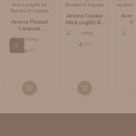
Aroma Cookie
Arom
Aroma Peanut
MiniLongfill By
D
Caramel
Bombo E-Liquids
MiniLo
Chocolate
Bombo 
MiniLongfill By
4
,90 €
Bombo E-Liquids
4
,90 €