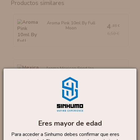
Productos similares
Aroma Pink 10ml By Full
4
,88 €
Moon
6,50 €
Aroma Mexican Fried Ice...
16
,90 €
Aroma Merengue 10ml By
4
,88 €
OIL4VAP
Eres mayor de edad
6,50 €
Para acceder a Sinhumo debes confirmar que eres