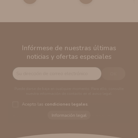
Infórmese de nuestras últimas
noticias y ofertas especiales
Puede darse de baja en cualquier momento. Para ello, consulte
nuestra información de contacto en el aviso legal.
Acepto las
condiciones legales
.
Responsable del tratamiento:
VAPERS GROUPS
SEVILLA, S.L.U.
Dirección del responsable:
Calle Castilla La Mancha,
194. Cp: 41909. Salteras - Sevilla (España)