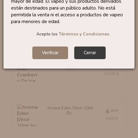
mayor de edad. El vapeo y sus productos derivados
están destinados para un público adulto. No está
permitida la venta ni el acceso a productos de vapeo
Aroma Ice Fuji Apple
para menores de edad.
30ml...
16
,95 €
Acepto los
Términos y Condiciones.
Verificar
Cerrar
Aroma Kiwi Cranberry On
13
,43 €
Ice...
17,90 €
Aroma Eden Désir 10ml
4
,88 €
By...
6,50 €