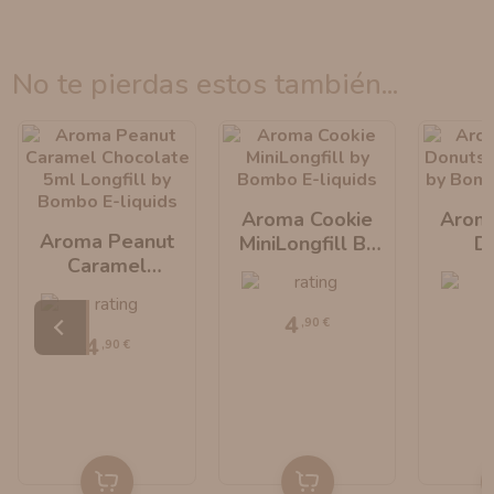
no te pierdas estos también...
Aroma Cookie
Arom
Aroma Peanut
MiniLongfill By
D
Caramel
Bombo E-Liquids
MiniLo
Chocolate
Bombo 
MiniLongfill By
4
,90 €
Bombo E-Liquids
4
,90 €