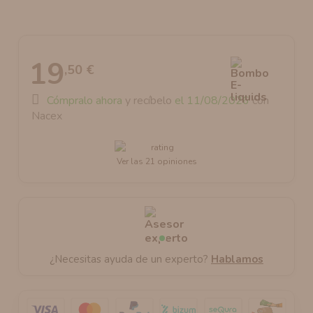
AROMANIC
ATOMIZADOR DEAD RABBIT RDA
RESISTENCIAS ARTESANALES RECOMENDADAS
ATOMIZADOR DEAD RABBIT RTA
19
,50 €
Cómpralo ahora
y recíbelo
el 11/08/2026
con
Nacex
Ver las 21 opiniones
¿Necesitas ayuda de un experto?
Hablamos