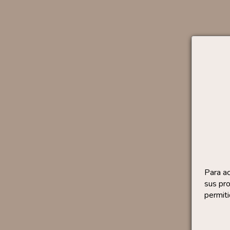
Para a
sus pro
permiti