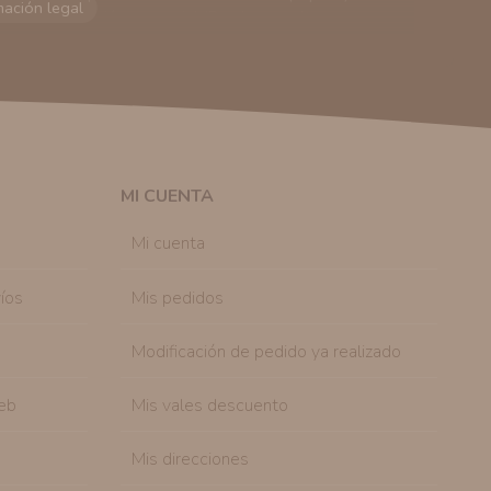
viarle información comercial (Puede consultar como
 autorización previa. No obstante, efectuar una compra
lación contractual informarle y ofrecerle promociones
solicitar la cancelación de comunicaciones comerciales
n su consentimiento previo, que podrá facilitarnos
 efecto.
MI CUENTA
sonal de nuestra entidad que esté debidamente
ación que le pedimos.
Mi cuenta
tenemos sobre usted, corregirla y eliminarla, tal y
nible en nuestra página web.
íos
Mis pedidos
Modificación de pedido ya realizado
eb
Mis vales descuento
Mis direcciones