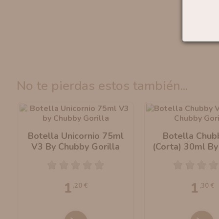
no te pierdas estos también...
Botella Unicornio 75ml
Botella Chub
V3 By Chubby Gorilla
(Corta) 30ml B
Gorilla
1
1
,20 €
,30 €