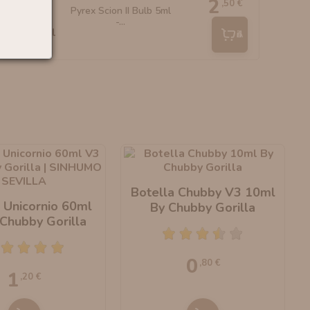
2
,50 €
Pyrex Scion II Bulb 5ml
-...
Añadir
Botella Chubby V3 10ml
 Unicornio 60ml
By Chubby Gorilla
Chubby Gorilla
0
,80 €
1
,20 €