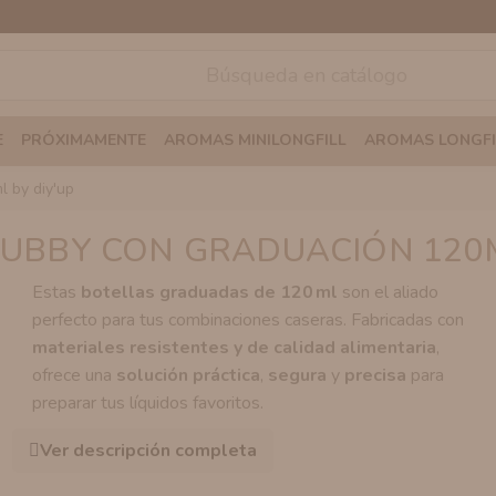
E
PRÓXIMAMENTE
AROMAS MINILONGFILL
AROMAS LONGFI
l by diy'up
UBBY CON GRADUACIÓN 120M
Estas
botellas graduadas de 120 ml
son el aliado
perfecto para tus combinaciones caseras. Fabricadas con
materiales resistentes y de calidad alimentaria
,
ofrece una
solución práctica
,
segura
y
precisa
para
preparar tus líquidos favoritos.
Ver descripción completa