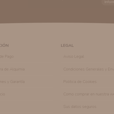
Finalidad:
Sus datos serán usados para poder en
tratamos sus datos
aquí
).
Publicidad:
Solo le enviaremos publicidad con su
en nuestro sitio web nos permitirá mediante la re
similares a los artículos que ha adquirido. Puede 
en cualquier momento y de forma gratuita..
Legitimación:
Únicamente trataremos sus datos co
mediante la casilla correspondiente establecida al
CIÓN
LEGAL
Destinatarios:
Con carácter general, sólo el per
autorizado podrá tener conocimiento de la inform
de Pago
Aviso Legal
Derechos:
Tiene derecho a saber qué información 
como se explica en la información adicional dispo
ra de Alquimia
Condiciones Generales y Env
nes y Garantía
Politica de Cookies
icio
Como comprar en nuestra w
Sus datos seguros