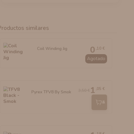
Productos similares
0
,10 €
Coil Winding Jig
Agotado
1
,05 €
3,50 €
Pyrex TFV8 By Smok
Añadir
,18 €