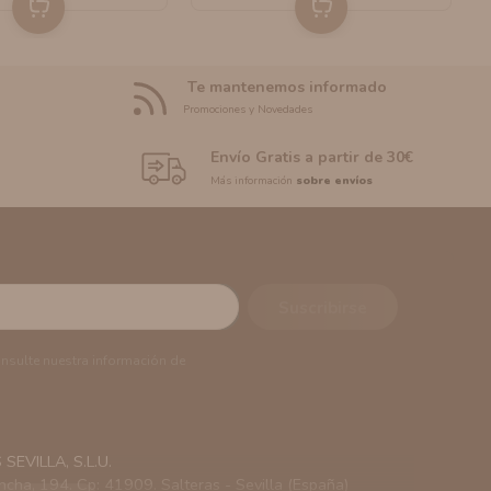
Te mantenemos informado
Promociones y Novedades
Envío Gratis a partir de 30€
Más información
sobre envíos
onsulte nuestra información de
EVILLA, S.L.U.
ncha, 194. Cp: 41909. Salteras - Sevilla (España)