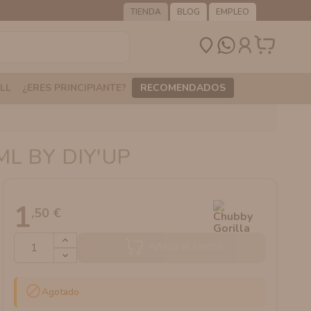
TIENDA
BLOG
EMPLEO
LL
¿ERES PRINCIPIANTE?
RECOMENDADOS
L BY DIY'UP
1
,50 €
Añadir al carrito

Agotado