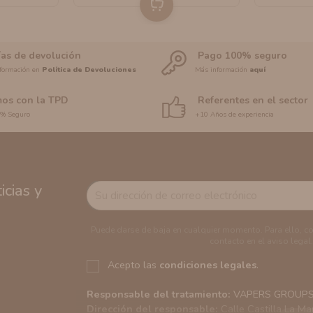
ías de devolución
Pago 100% seguro
formación en
Política de Devoluciones
Más información
aquí
os con la TPD
Referentes en el sector
0% Seguro
+10 Años de experiencia
cias y
Puede darse de baja en cualquier momento. Para ello, c
contacto en el aviso legal.
Acepto las
condiciones legales
.
Responsable del tratamiento:
VAPERS GROUPS S
Dirección del responsable:
Calle Castilla La Ma