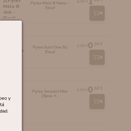
1
2,95 €
Pyrex Melo III Nano -
Eleaf
Añadir
0
,30 €
2,95 €
Pyrex IJust One By
Eleaf
Añadir
0
,50 €
2,50 €
Pyrex Serpent Mini
25mm Y...
peo y
Añadir
tá
dad.