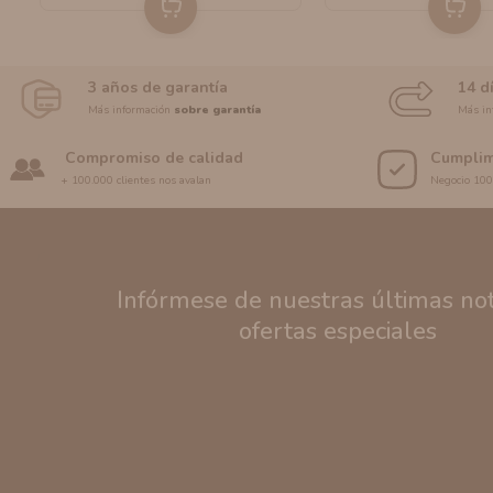
3 años de garantía
14 d
Más información
sobre garantía
Más in
Compromiso de calidad
Cumplim
+ 100.000 clientes nos avalan
Negocio 10
Infórmese de nuestras últimas noti
ofertas especiales