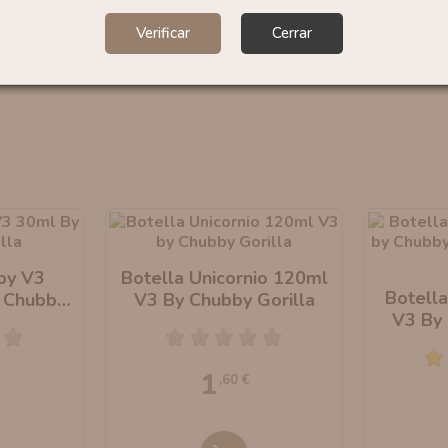
Verificar
Cerrar
by V3
Botella Unicornio 120ml
Botella
y Chubby
V3 By Chubby Gorilla
V3 By 
1
,60 €