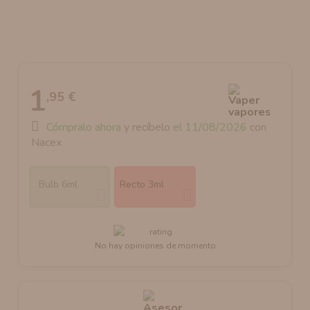
AROMANIC
ATOMIZADOR DEAD RABBIT RDA
RESISTENCIAS ARTESANALES RECOMENDADAS
ATOMIZADOR DEAD RABBIT RTA
1
,95 €
Cómpralo ahora
y recíbelo
el 11/08/2026
con
Nacex
Bulb 6ml
Recto 3ml
No hay opiniones de momento