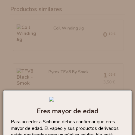
Productos similares
Coil Winding Jig
0
,10 €
Pyrex TFV8 By Smok
1
,05 €
3,50 €
Eres mayor de edad
Pyrex Melo III Nano - Eleaf
1
,18 €
Para acceder a Sinhumo debes confirmar que eres
2,95 €
mayor de edad. El vapeo y sus productos derivados