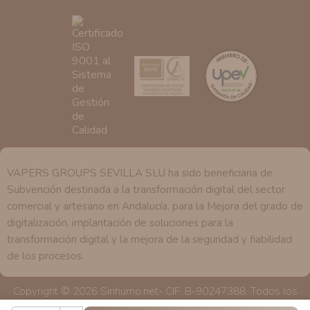
se explica en la información adicional disponible en
nuestra página web.
VAPERS GROUPS SEVILLA SLU ha sido beneficiaria de
Subvención destinada a la transformación digital del sector
comercial y artesano en Andalucía, para la Mejora del grado de
digitalización, implantación de soluciones para la
transformación digital y la mejora de la seguridad y fiabilidad
de los procesos.
Copyright © 2026 Sinhumo.net- CIF. B-90247388. Todos los
derechos reservados