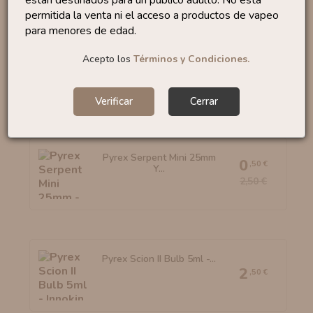
están destinados para un público adulto. No está
permitida la venta ni el acceso a productos de vapeo
para menores de edad.
Pyrex IJust One By Eleaf
Acepto los
Términos y Condiciones.
0
,30 €
2,95 €
Verificar
Cerrar
Pyrex Serpent Mini 25mm
0
,50 €
Y...
2,50 €
Pyrex Scion II Bulb 5ml -...
2
,50 €