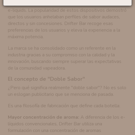
Según
Juice Sauz
,
Drifter Bar
no es solo otra marca de
e-liquids. La popularidad de estos dispositivos demostró
que los usuarios anhelaban perfiles de sabor audaces,
directos y sin concesiones. Drifter Bar recoge esas
preferencias de los usuarios y eleva la experiencia a la
máxima potencia.
La marca se ha consolidado como un referente en la
industria gracias a su compromiso con la calidad y la
innovación, buscando siempre superar las expectativas
de la comunidad vapeadora.
El concepto de "Doble Sabor"
¿Pero qué significa realmente "doble sabor"? No es solo
un eslogan publicitario que se menciona de pasada.
Es una filosofía de fabricación que define cada botella:
Mayor concentración de aroma:
A diferencia de los e-
líquidos convencionales, Drifter Bar utiliza una
formulación con una concentración de aromas