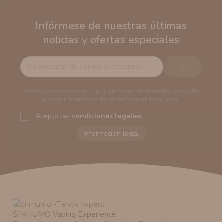
Infórmese de nuestras últimas
noticias y ofertas especiales
Puede darse de baja en cualquier momento. Para ello, consulte
nuestra información de contacto en el aviso legal.
Acepto las
condiciones legales
.
Responsable del tratamiento:
VAPERS GROUPS
SEVILLA, S.L.U.
Dirección del responsable:
Calle Castilla La Mancha,
194. Cp: 41909. Salteras - Sevilla (España)
Finalidad:
Sus datos serán usados para poder enviarle
información comercial (Puede consultar como tratamos
sus datos
aquí
).
Publicidad:
Solo le enviaremos publicidad con su
SINHUMO Vaping Experience
autorización previa. No obstante, efectuar una compra