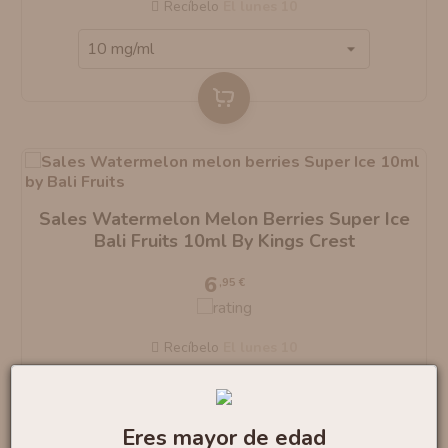
Recíbelo
el lunes 10
Sales Watermelon Melon Berries Super Ice
Bali Fruits 10ml By Kings Crest
6
,95 €
Recíbelo
el lunes 10
Eres mayor de edad