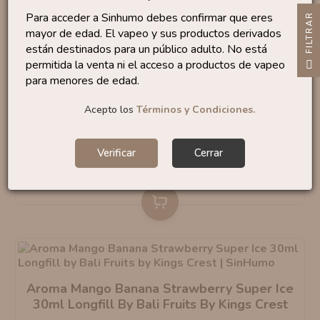
Para acceder a Sinhumo debes confirmar que eres
R
mayor de edad. El vapeo y sus productos derivados
están destinados para un público adulto. No está
F
I
L
T
R
A
permitida la venta ni el acceso a productos de vapeo
Aroma Mango Banana Strawberry Ice 30ml
para menores de edad.
Longfill By Bali Fruits By Kings Crest
Acepto los
Términos y Condiciones.
18
,95 €
Verificar
Cerrar
Recíbelo
el lunes 10
Aroma Mango Banana Strawberry Super Ice
30ml Longfill By Bali Fruits By Kings Crest