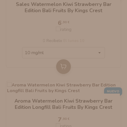
Sales Watermelon Kiwi Strawberry Bar
AROMANIC
ATOMIZADOR DEAD RABBIT RDA
Edition Bali Fruits By Kings Crest
6
RESISTENCIAS ARTESANALES RECOMENDADAS
ATOMIZADOR DEAD RABBIT RTA
,90 €
Recíbelo
el lunes 10
NUEVO
Aroma Watermelon Kiwi Strawberry Bar
Edition Longfill Bali Fruits By Kings Crest
7
,90 €