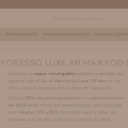
E
PRÓXIMAMENTE
AROMAS MINILONGFILL
AROMAS LONGFI
PORESSO LUXE XR MAX POD 
Si buscas un
vaper recargable
potente y versátil
que
aguante todo el día, el
Vaporesso Luxe XR Max
es una
de las mejores opciones del catálogo de Vaporesso.
Con sus
80W de potencia máxima
y su
batería interna
de 2800 mAh
, ofrece una experiencia de vapeo pensada
para
caladas DTL y RDL
con mucho vapor y sabor, sin
renunciar a un tamaño compacto y cómodo de llevar.