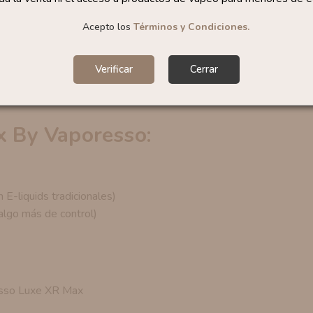
 X/XR para aprovechar recambios que ya usan.
Acepto los
Términos y Condiciones.
has opiniones positivas en la comunidad de vapeo.
Verificar
Cerrar
 potencia baja
, el Luxe XR Max no es el más indicado; en ese
x By Vaporesso:
E-liquids tradicionales)
lgo más de control)