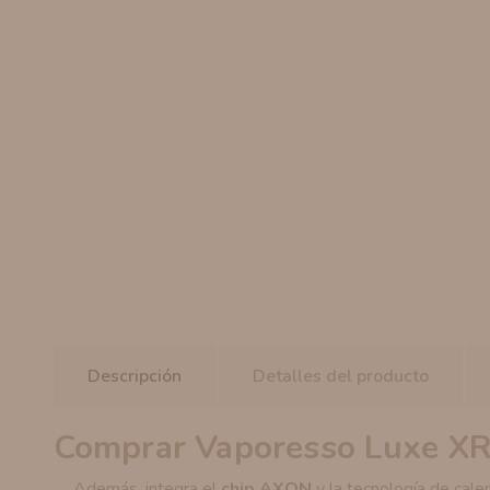
Descripción
Detalles del producto
Comprar Vaporesso Luxe XR
Además, integra el
chip AXON
y la tecnología de cal