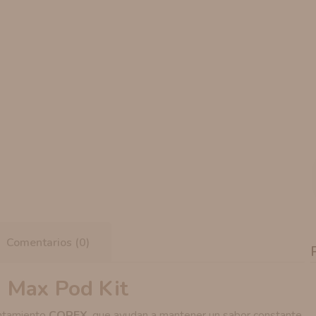
Comentarios (0)
 Max Pod Kit
entamiento
COREX
, que ayudan a mantener un sabor constante