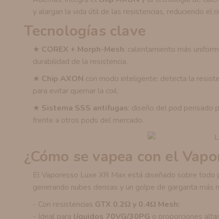
y alargan la vida útil de las resistencias, reduciendo e
Tecnologías clave
★
COREX + Morph-Mesh
: calentamiento más uniform
durabilidad de la resistencia.
★
Chip AXON
con modo inteligente: detecta la resiste
para evitar quemar la coil.
★
Sistema SSS antifugas
: diseño del pod pensado p
frente a otros pods del mercado.
¿Cómo se vapea con el Vap
El Vaporesso Luxe XR Max está diseñado sobre todo pa
generando nubes densas y un golpe de garganta más ma
- Con resistencias
GTX 0.2Ω y 0.4Ω Mesh:
- Ideal para
líquidos 70VG/30PG
o proporciones alta