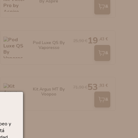
By Aspire
Añadir
19
,43 €
25,90 €
Pod Luxe QS By
Vaporesso
Añadir
53
,93 €
71,90 €
Kit Argus MT By
Voopoo
Añadir
peo y
tá
dad.