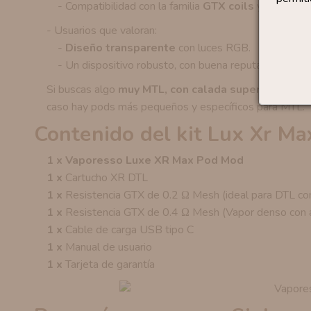
- Compatibilidad con la familia
GTX coils
y pods Luxe
- Usuarios que valoran:
-
Diseño transparente
con luces RGB.
- Un dispositivo robusto, con buena reputación y muc
Si buscas algo
muy MTL, con calada super cerrada y
caso hay pods más pequeños y específicos para MTL.
Contenido del kit Lux Xr Ma
1 x Vaporesso Luxe XR Max Pod Mod
1 x
Cartucho XR DTL
1 x
Resistencia GTX de 0.2 Ω Mesh (ideal para DTL con 
1 x
Resistencia GTX de 0.4 Ω Mesh (Vapor denso con a
1 x
Cable de carga USB tipo C
1 x
Manual de usuario
1 x
Tarjeta de garantía