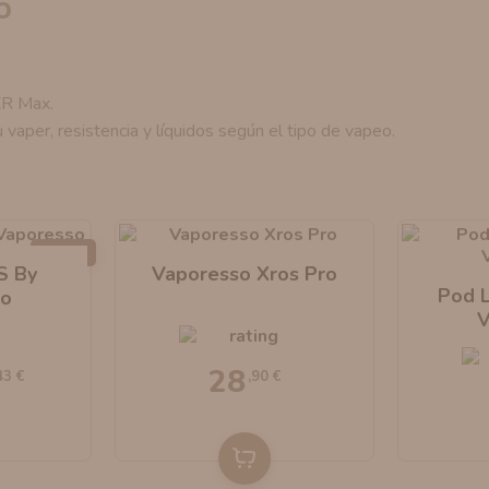
o
XR Max.
u vaper, resistencia y líquidos según el tipo de vapeo.
-25%
S By
Vaporesso Xros Pro
Pod 
so
V
28
43 €
,90 €