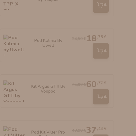
Añadir
18
,38 €
24,50 €
Pod Kalmia By
Uwell
Añadir
60
,72 €
75,90 €
Kit Argus GT II By
Voopoo
Añadir
37
,43 €
49,90 €
Pod Kit Vilter Pro