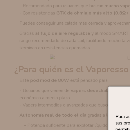
- Recomendado para usuarios que buscan
mucho vapo
- Con resistencias
GTX de ohmiaje más alto (0.8Ω / 
Puedes conseguir una calada más cerrada y aprovechar
Gracias
al flujo de aire regulable
y al modo SMART del
rango recomendado de cada coil, facilitando mucho la v
terminan en resistencias quemadas.
¿Para quién es el Vaporess
Este
pod mod de 80W
está pensado para:
- Usuarios que vienen de
vapers desechables
y quier
económico a medio plazo.
- Vapers intermedios o avanzados que buscan:
Autonomía real de todo el día
gracias a los 2800 
Para a
sus pro
- Potencia suficiente para explotar líquidos de alto V
permiti