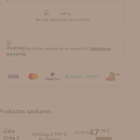
No hay opiniones de momento
¿Necesitas ayuda de un experto?
Hablamos
Productos similares
47
,96 €
59,95 €
Kit Drag 3 TPP-X
By Voopoo