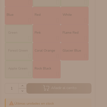
Blue
Red
White
Green
Pink
Flame Red
Forest Green
Coral Orange
Glacier Blue
Apple Green
Rock Black
Añadir al carrito

Últimas unidades en stock