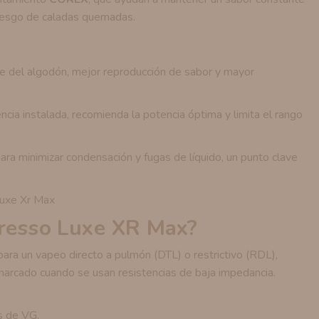
l riesgo de caladas quemadas.
e del algodón, mejor reproducción de sabor y mayor
ncia instalada, recomienda la potencia óptima y limita el rango
ara minimizar condensación y fugas de líquido, un punto clave
oresso Luxe XR Max?
ra un vapeo directo a pulmón (DTL) o restrictivo (RDL),
rcado cuando se usan resistencias de baja impedancia.
s de VG.