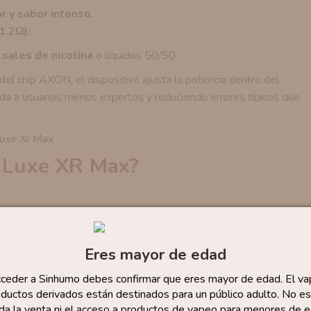
r y sabor intenso
.
1.2Ω):
sales de nicotina
o líquidos 50/50.
 chip AXON, el dispositivo ajusta la potencia dentro del
ida a usuarios menos expertos y reduciendo errores típicos que
o Luxe XR Max?
en dar el salto a un
dispositivo recargable
más potente y
Eres mayor de edad
mAh.
cceder a Sinhumo debes confirmar que eres mayor de edad. El va
ductos derivados están destinados para un público adulto. No es
G.
da la venta ni el acceso a productos de vapeo para menores de e