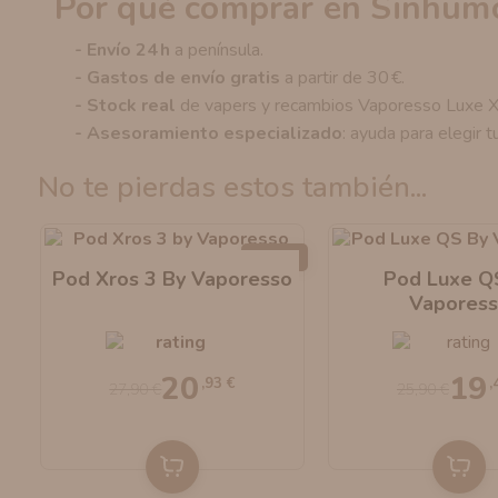
Por qué comprar en Sinhum
- Envío 24 h
a península.
- Gastos de envío gratis
a partir de 30 €.
- Stock real
de vapers y recambios Vaporesso Luxe 
- Asesoramiento especializado
: ayuda para elegir t
no te pierdas estos también...
-25%
Pod Xros 3 By Vaporesso
Pod Luxe Q
Vapores
20
19
,93 €
,
27,90 €
25,90 €