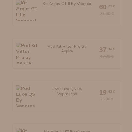
Kit Argus GT II By Voopoo
60
,72 €
75,90 €
Pod Kit Vilter Pro By
37
,43 €
Aspire
49,90 €
Pod Luxe QS By
19
,43 €
Vaporesso
25,90 €
Kit Argus MT By Voopoo