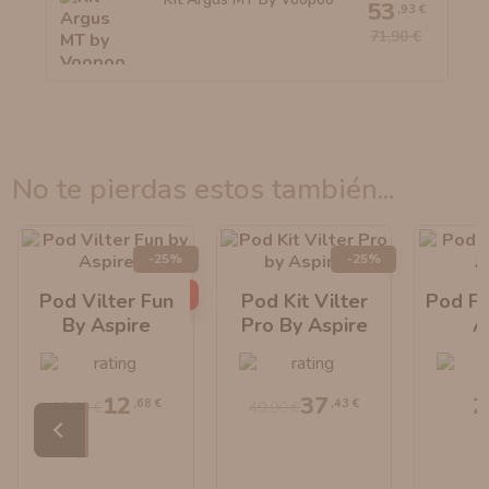
53
,93 €
71,90 €
no te pierdas estos también...
-25%
-25%
AGOTADO
Pod Vilter Fun
Pod Kit Vilter
Pod Fl
By Aspire
Pro By Aspire
A
12
37
2
,68 €
,43 €
16,90 €
49,90 €