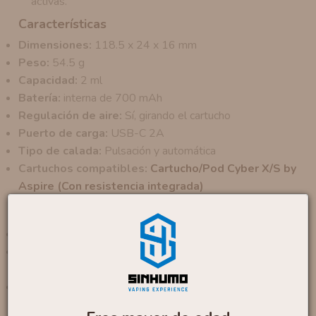
activas.
Características
Dimensiones:
118.5 x 24 x 16 mm
Peso:
54.5 g
Capacidad:
2 ml
Batería:
interna de 700 mAh
Regulación de aire:
Sí, girando el cartucho
Puerto de carga:
USB-C 2A
Tipo de calada:
Pulsación y automática
Cartuchos compatibles:
Cartucho/Pod Cyber X/S by
Aspire (Con resistencia integrada)
Contenido
1 x
Pod Cyber S by Aspire del color seleccionado
1 x
Cartucho con resistencia integrada 0.8 Ohm Mesh
(
para sales de nicotina
)
1 x
Cartucho con resistencia integrada 1.0 Ohm Mesh
(
para sales de nicotina
)