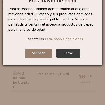
Eres mayor de edad
1 x
Cable de carga USB-C
1 x
Manual de uso
Para acceder a Sinhumo debes confirmar que eres
mayor de edad. El vapeo y sus productos derivados
están destinados para un público adulto. No está
permitida la venta ni el acceso a productos de vapeo
Productos similares
para menores de edad.
Acepto los
Términos y Condiciones.
Kit Drag 3 TPP-X By
47
,96 €
Voopoo
59,95 €
Verificar
Cerrar
Pod Kalmia By Uwell
18
,38 €
24,50 €