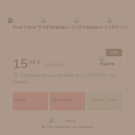
AROMANIC
ATOMIZADOR DEAD RABBIT RDA
RESISTENCIAS ARTESANALES RECOMENDADAS
ATOMIZADOR DEAD RABBIT RTA
20%
15
,92 €
19,90 €
Cómpralo ahora
y recíbelo
el 11/08/2026
con
Nacex
Black
Royal Blue
Hunter Green
No hay opiniones de momento