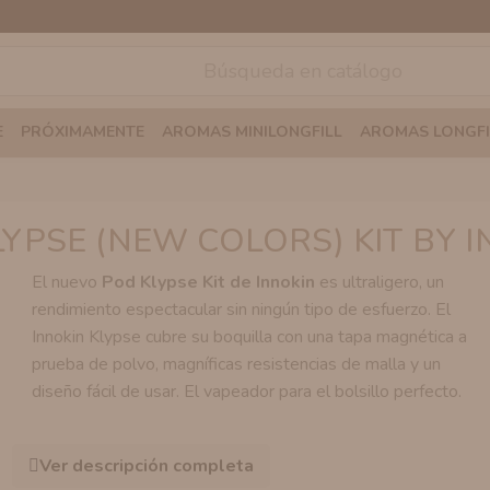
E
PRÓXIMAMENTE
AROMAS MINILONGFILL
AROMAS LONGFI
YPSE (NEW COLORS) KIT BY 
El nuevo
Pod Klypse Kit de Innokin
es ultraligero, un
rendimiento espectacular sin ningún tipo de esfuerzo. El
Innokin Klypse cubre su boquilla con una tapa magnética a
prueba de polvo, magníficas resistencias de malla y un
diseño fácil de usar. El vapeador para el bolsillo perfecto.
Ver descripción completa