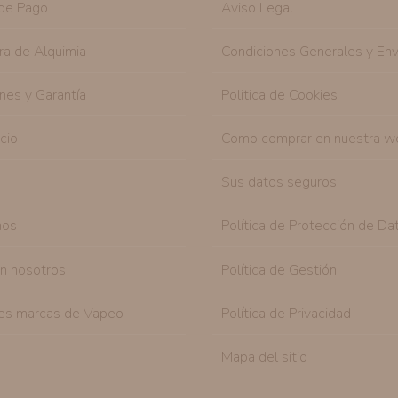
de Pago
Aviso Legal
Derechos:
Tiene derecho a saber qué información 
como se explica en la información adicional dispo
ra de Alquimia
Condiciones Generales y Env
nes y Garantía
Politica de Cookies
icio
Como comprar en nuestra w
Sus datos seguros
nos
Política de Protección de Da
on nosotros
Política de Gestión
es marcas de Vapeo
Política de Privacidad
Mapa del sitio