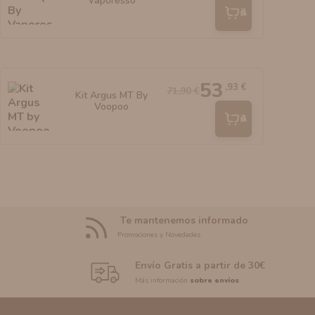
Vaporesso
Añadir
53
,93 €
71,90 €
Kit Argus MT By
Voopoo
Añadir
Te mantenemos informado
Promociones y Novedades
Envío Gratis a partir de 30€
Más información
sobre envíos