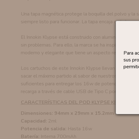
Una tapa magnética protege la boquilla del polvo y la s
siempre listo para funcionar. La tapa encaja en la base
El Innokin Klypse está construido con aluminio de primer
sin problemas. Para ello, la marca se ha inspirado en la
moderno y elegante que tiene un aspecto realmente b
Para a
sus pro
permiti
Los cartuchos de este Innokin Klypse llevan una resis
sacar el máximo partido al sabor de nuestros líquidos. 
suficientes para entregar los 16w de potencia que nos 
recarga a través de cable USB de Tipo C por uno de los 
CARACTERÍSTICAS DEL POD KLYPSE KIT DE INN
Dimensiones: 94mm x 29mm x 15.2mm
Capacidad:
2ml
Potencia de salida:
Hasta 16w
Batería:
Interna 700mAh