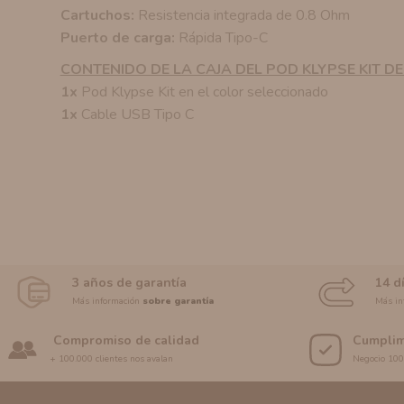
Cartuchos:
Resistencia integrada de 0.8 Ohm
Puerto de carga:
Rápida Tipo-C
CONTENIDO DE LA CAJA DEL POD KLYPSE KIT DE
1x
Pod Klypse Kit en el color seleccionado
1x
Cable USB Tipo C
3 años de garantía
14 d
Más información
sobre garantía
Más in
Compromiso de calidad
Cumplim
+ 100.000 clientes nos avalan
Negocio 10