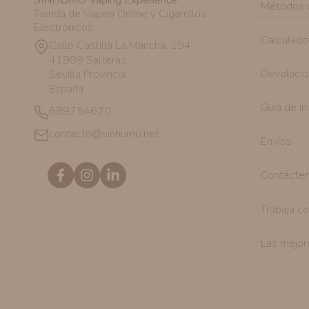
SINHUMO Vaping Experience
Métodos 
Tienda de Vapeo Online y Cigarrillos
Electrónicos.
Calculado
Calle Castilla La Mancha, 194
41909 Salteras
Devolucio
Sevilla Provincia
España
Guía de in
689754620
contacto@sinhumo.net
Envíos
Contácte
Trabaja c
Las mejor