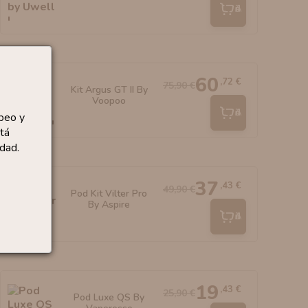
Añadir
60
,72 €
75,90 €
Kit Argus GT II By
Voopoo
Añadir
peo y
tá
dad.
37
,43 €
49,90 €
Pod Kit Vilter Pro
By Aspire
Añadir
19
,43 €
25,90 €
Pod Luxe QS By