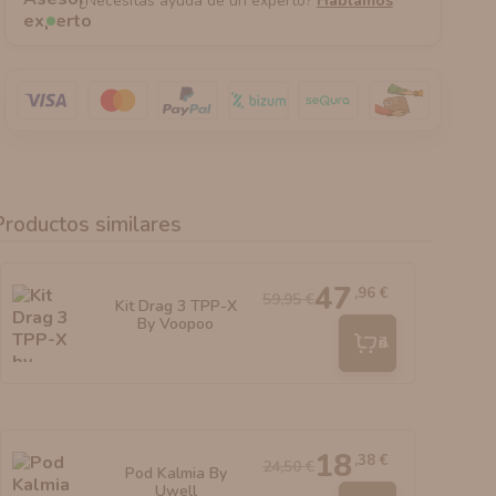
¿Necesitas ayuda de un experto?
Hablamos
Productos similares
47
,96 €
59,95 €
Kit Drag 3 TPP-X
By Voopoo
Añadir
18
,38 €
24,50 €
Pod Kalmia By
Uwell