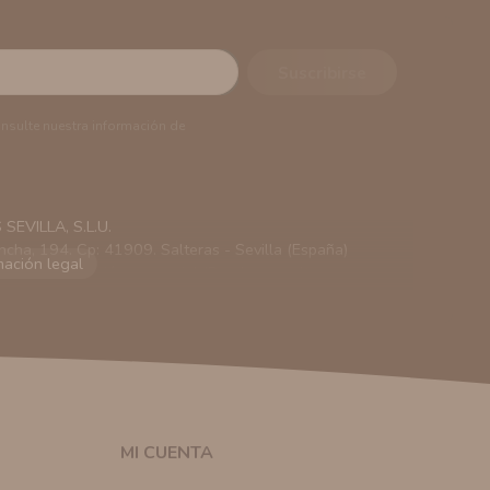
onsulte nuestra información de
EVILLA, S.L.U.
ncha, 194. Cp: 41909. Salteras - Sevilla (España)
viarle información comercial (Puede consultar como
 autorización previa. No obstante, efectuar una compra
lación contractual informarle y ofrecerle promociones
solicitar la cancelación de comunicaciones comerciales
n su consentimiento previo, que podrá facilitarnos
 efecto.
MI CUENTA
sonal de nuestra entidad que esté debidamente
ación que le pedimos.