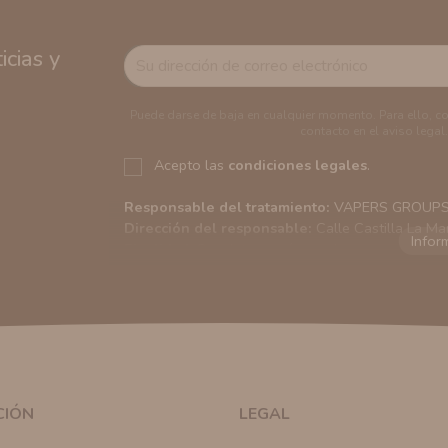
cias y
Puede darse de baja en cualquier momento. Para ello, c
contacto en el aviso legal.
Acepto las
condiciones legales
.
Responsable del tratamiento:
VAPERS GROUPS S
Dirección del responsable:
Calle Castilla La Ma
Finalidad:
Sus datos serán usados para poder en
tratamos sus datos
aquí
).
Publicidad:
Solo le enviaremos publicidad con su
en nuestro sitio web nos permitirá mediante la re
similares a los artículos que ha adquirido. Puede 
en cualquier momento y de forma gratuita..
Legitimación:
Únicamente trataremos sus datos co
mediante la casilla correspondiente establecida al
CIÓN
LEGAL
Destinatarios:
Con carácter general, sólo el per
autorizado podrá tener conocimiento de la inform