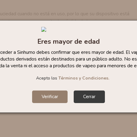
uciedad cuando no está en uso, por lo que su dispositivo está
 mientras vapeas para evitar la pérdida de la misma.
a calidad, con un diseño ultraligero que cabe en cualquier lado
Eres mayor de edad
 moda y en la industria aeroespacial para crear un dispositivo
onito.
cceder a Sinhumo debes confirmar que eres mayor de edad. El va
ductos derivados están destinados para un público adulto. No es
da la venta ni el acceso a productos de vapeo para menores de e
tencia integrada de malla de 0.8 Ohm que está pensada para
Y en su interior, cuenta con una batería de 700 mAh que son
Acepto los
Términos y Condiciones.
ofrece este espectacular dispositivo. Una batería que se
laterales del dispositivo.
Verificar
Cerrar
OKIN