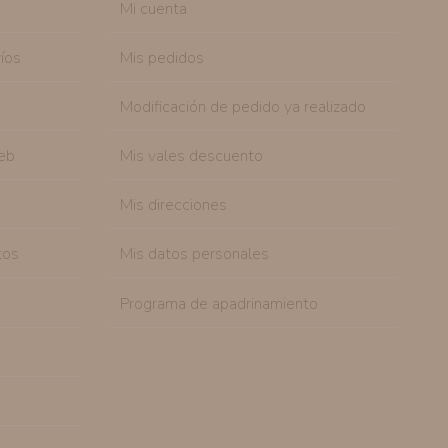
Mi cuenta
tenemos sobre usted, corregirla y eliminarla, tal y
nible en nuestra página web.
íos
Mis pedidos
Modificación de pedido ya realizado
eb
Mis vales descuento
Mis direcciones
tos
Mis datos personales
Programa de apadrinamiento