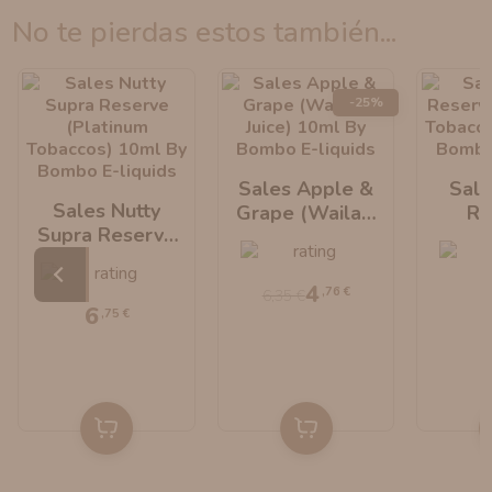
no te pierdas estos también...
-25%
Sales Apple &
Sale
Sales Nutty
Grape (Wailani
Re
Supra Reserve
Juice) 10ml By
(Pl
(Platinum
Bombo E-Liquids
Tobac
Tobaccos) 10ml
By B
4
,76 €
6,35 €
By Bombo E-
Li
6
,75 €
Liquids