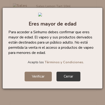
Sales Lemon Tart 10ml
By...
6
,50 €
Eres mayor de edad
Para acceder a Sinhumo debes confirmar que eres
mayor de edad. El vapeo y sus productos derivados
Sales Bubble Gum 10ml
están destinados para un público adulto. No está
By...
6
,95 €
permitida la venta ni el acceso a productos de vapeo
para menores de edad.
Acepto los
Términos y Condiciones.
Sales Watermelon Slices...
Verificar
Cerrar
6
,50 €