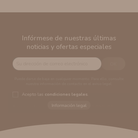
Infórmese de nuestras últimas
noticias y ofertas especiales
Puede darse de baja en cualquier momento. Para ello, consulte
nuestra información de contacto en el aviso legal.
Acepto las
condiciones legales
.
Responsable del tratamiento:
VAPERS GROUPS
SEVILLA, S.L.U.
Dirección del responsable:
Calle Castilla La Mancha,
194. Cp: 41909. Salteras - Sevilla (España)
Finalidad:
Sus datos serán usados para poder enviarle