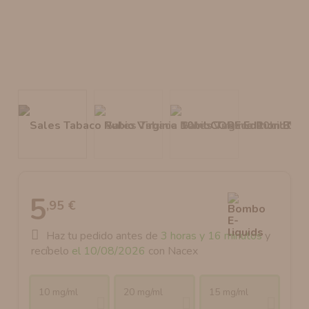
AROMANIC
ATOMIZADOR DEAD RABBIT RDA
RESISTENCIAS ARTESANALES RECOMENDADAS
ATOMIZADOR DEAD RABBIT RTA
5
,95 €
Haz tu pedido antes de
3 horas y 16 minutos
y
recíbelo
el 10/08/2026
con Nacex
10 mg/ml
20 mg/ml
15 mg/ml