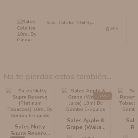
Sales Cola Ice 10ml By...
6
,50 €
no te pierdas estos también...
-25%
Sales Apple &
Sale
Sales Nutty
Grape (Wailani
Re
Supra Reserve
Juice) 10ml By
(Pl