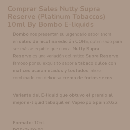
Comprar Sales Nutty Supra
Reserve (Platinum Tobaccos)
10ml By Bombo E-liquids
Bombo
nos presentan su legendario sabor ahora
en
sales de nicotina edición CORE
, optimizado para
ser más asequible que nunca.
Nutty Supra
Reserve
es una variación del mítico
Supra Reserve
,
famoso por su exquisito sabor a
tabaco dulce con
matices acaramelados y tostados
, ahora
combinado con deliciosa
crema de frutos secos
.
Variante del E-liquid que obtuvo el premio al
mejor e-liquid tabaquil en Vapexpo Spain 2022
Formato:
10ml
PG/VG:
50/50