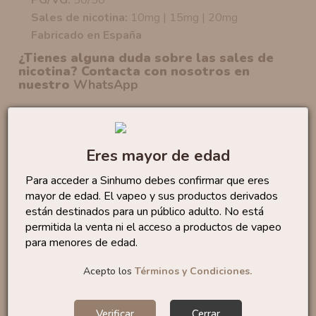
Sales de nicotina:
10mg | 15mg | 20mg
Fabricado en España
¿Tienes alguna duda sobre las sales de
nicotina? Contacta con nosotros en
nuestro
WhatsApp
No te quedes sin...
Eres mayor de edad
Sales Lemon Tart 10ml
Para acceder a Sinhumo debes confirmar que eres
By...
6
,50 €
mayor de edad. El vapeo y sus productos derivados
están destinados para un público adulto. No está
permitida la venta ni el acceso a productos de vapeo
para menores de edad.
Acepto los
Términos y Condiciones.
Sales Bubble Gum 10ml
By...
6
,95 €
Verificar
Cerrar