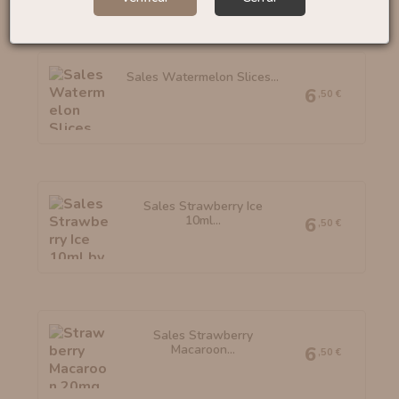
Sales Watermelon Slices...
6
,50 €
Sales Strawberry Ice
10ml...
6
,50 €
Sales Strawberry
Macaroon...
6
,50 €